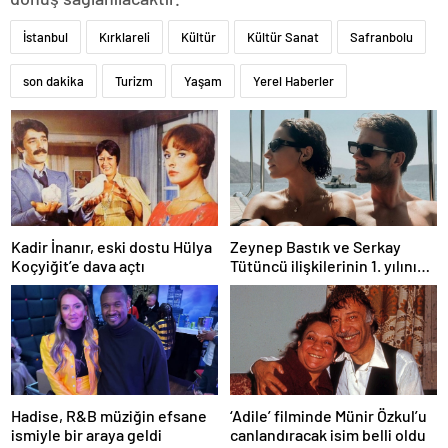
İstanbul
Kırklareli
Kültür
Kültür Sanat
Safranbolu
son dakika
Turizm
Yaşam
Yerel Haberler
Kadir İnanır, eski dostu Hülya
Zeynep Bastık ve Serkay
Koçyiğit’e dava açtı
Tütüncü ilişkilerinin 1. yılını
kutladı
Hadise, R&B müziğin efsane
‘Adile’ filminde Münir Özkul’u
ismiyle bir araya geldi
canlandıracak isim belli oldu