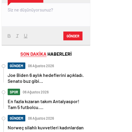
GÖNDER
SON DAKİKA
HABERLERİ
GÜNDEM
06 Ağustos 2026
Joe Biden 6 aylık hedeflerini açıkladı.
Senato buz gibi…
SPOR
06 Ağustos 2026
En fazla kızaran takım Antalyaspor!
Tam 5 futbolcu….
GÜNDEM
06 Ağustos 2026
Norweç silahlı kuvvetleri kadınlardan