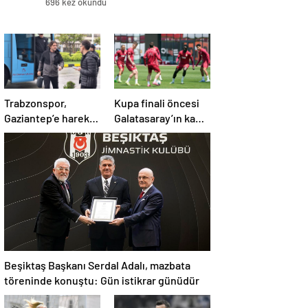
696 kez okundu
Trabzonspor,
Kupa finali öncesi
Gaziantep’e hareket
Galatasaray’ın kamp
etti! Kamp kadrosu
kadrosu belli oldu!
açıklandı…
Beşiktaş Başkanı Serdal Adalı, mazbata
töreninde konuştu: Gün istikrar günüdür