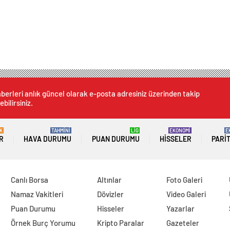
berleri anlık güncel olarak e-posta adresiniz üzerinden takip
ebilirsiniz.
K
TAHMİNİ
LİG
EKONOMİ
E
R
HAVA DURUMU
PUAN DURUMU
HISSELER
PARI
Canlı Borsa
Altınlar
Foto Galeri
Namaz Vakitleri
Dövizler
Video Galeri
Puan Durumu
Hisseler
Yazarlar
Örnek Burç Yorumu
Kripto Paralar
Gazeteler