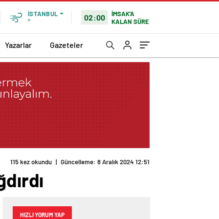
İMSAK'A
İSTANBUL
02:00
KALAN SÜRE
°
Yazarlar
Gazeteler
115 kez okundu
|
Güncelleme: 8 Aralık 2024 12:51
ğdırdı
HIZLI YORUM YAP