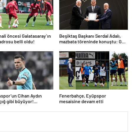
nali öncesi Galatasaray’ın
Beşiktaş Başkanı Serdal Adalı,
drosu belli oldu!
mazbata töreninde konuştu: Gün
istikrar günüdür
spor’un Cihan Aydın
Fenerbahçe, Eyüpspor
 çığ gibi büyüyor!
mesaisine devam etti
ilerden açıklama…