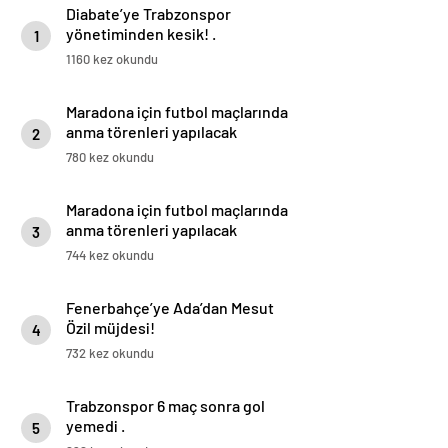
Diabate’ye Trabzonspor
yönetiminden kesik! .
1
1160 kez okundu
Maradona için futbol maçlarında
anma törenleri yapılacak
2
780 kez okundu
Maradona için futbol maçlarında
anma törenleri yapılacak
3
744 kez okundu
Fenerbahçe’ye Ada’dan Mesut
Özil müjdesi!
4
732 kez okundu
Trabzonspor 6 maç sonra gol
yemedi .
5