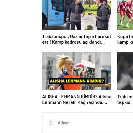
Trabzonspor, Gaziantep’e hareket
Kupa fi
etti! Kamp kadrosu açıklandı…
kamp ka
ALISHA LEHMANN KİMDİR? Alisha
Trabzon
Lehmann Nereli, Kaç Yaşında,
tepkisi
Hangi Takımda Oynuyor?
Yönetic