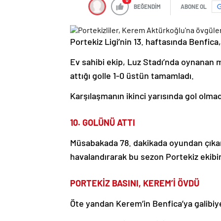
0
BEĞENDİM
ABONE OL
Portekiz Ligi’nin 13. haftasında Benfica,
Ev sahibi ekip, Luz Stadı’nda oynanan m
attığı golle 1-0 üstün tamamladı.
Karşılaşmanın ikinci yarısında gol olmad
10. GOLÜNÜ ATTI
Müsabakada 78. dakikada oyundan çıkan 
havalandırarak bu sezon Portekiz ekibin
PORTEKİZ BASINI, KEREM’İ ÖVDÜ
Öte yandan Kerem’in Benfica’ya galibiye