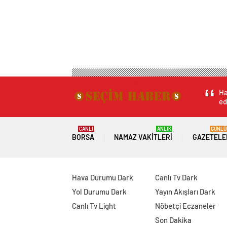
Ha
ed
CANLI
ANLIK
GÜNLÜ
BORSA
NAMAZ VAKITLERI
GAZETELE
Hava Durumu Dark
Canlı Tv Dark
Yol Durumu Dark
Yayın Akışları Dark
Canlı Tv Light
Nöbetçi Eczaneler
Son Dakika