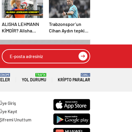
ALISHA LEHMANN
Trabzonspor’un
KİMDİR? Alisha
Cihan Aydın tepkisi
Lehmann Nereli,
çığ gibi büyüyor!
Kaç Yaşında, Hangi
Yöneticilerden
Takımda Oynuyor?
açıklama…
KONOMİ
TRAFİK
CANLI
TELER
YOL DURUMU
KRIPTO PARALAR
Üye Giriş
Üye Kayıt
Şifremi Unuttum