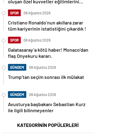
oluşan özel kuvvetler eğitimlerini
başlattı.
SPOR
06 Ağustos 2026
Cristiano Ronaldo’nun akıllara zarar
tüm kariyerinin istatistiğini çıkardık !
SPOR
06 Ağustos 2026
Galatasaray’a kötü haber! Monaco’dan
flaş Onyekuru kararı.
GÜNDEM
06 Ağustos 2026
Trump’tan seçim sonrası ilk mülakat
GÜNDEM
06 Ağustos 2026
Avusturya başbakanı Sebastian Kurz
ile ilgili bilinmeyenler
KATEGORİNİN POPÜLERLERİ