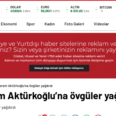
DOLAR
EURO
ALTIN
BITCOIN
47,6024
55,0511
6.531,03
%
0.06%
0.07%
0,54
Ekonomi
Spor
Kadın
Foto Galeri
Videolar
Kerem Aktürkoğlu’na övgüler yağdırdı
em Aktürkoğlu’na övgüler ya