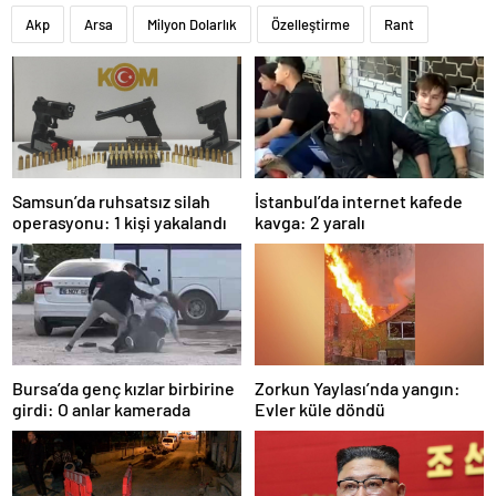
Akp
Arsa
Milyon Dolarlık
Özelleştirme
Rant
Samsun’da ruhsatsız silah
İstanbul’da internet kafede
operasyonu: 1 kişi yakalandı
kavga: 2 yaralı
Bursa’da genç kızlar birbirine
Zorkun Yaylası’nda yangın:
girdi: O anlar kamerada
Evler küle döndü