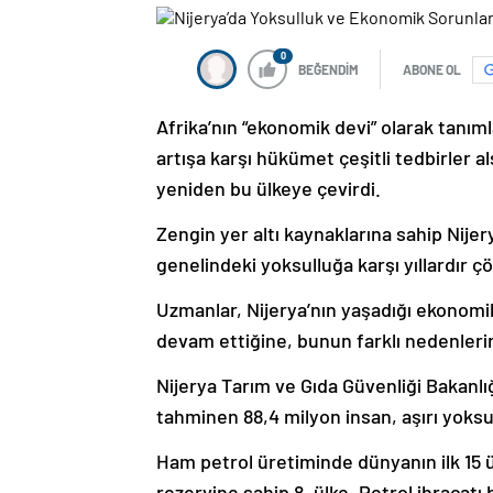
0
BEĞENDİM
ABONE OL
Afrika’nın “ekonomik devi” olarak tanım
artışa karşı hükümet çeşitli tedbirler a
yeniden bu ülkeye çevirdi.
Zengin yer altı kaynaklarına sahip Nij
genelindeki yoksulluğa karşı yıllardır
Uzmanlar, Nijerya’nın yaşadığı ekonomi
devam ettiğine, bunun farklı nedenlerin
Nijerya Tarım ve Gıda Güvenliği Bakanl
tahminen 88,4 milyon insan, aşırı yoksul
Ham petrol üretiminde dünyanın ilk 15 ü
rezervine sahip 8. ülke. Petrol ihracat