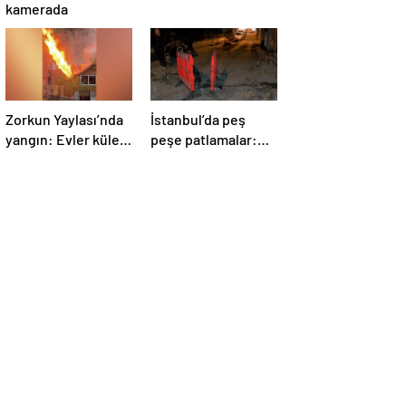
kamerada
Zorkun Yaylası’nda
İstanbul’da peş
yangın: Evler küle
peşe patlamalar:
döndü
Sokak trafiğe
kapatıldı