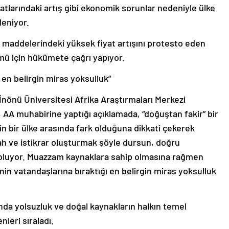
yatlarındaki artış gibi ekonomik sorunlar nedeniyle ülke
eniyor.
aç maddelerindeki yüksek fiyat artışını protesto eden
mü için hükümete çağrı yapıyor.
ı en belirgin miras yoksulluk”
 İnönü Üniversitesi Afrika Araştırmaları Merkezi
AA muhabirine yaptığı açıklamada, “doğuştan fakir” bir
ngin bir ülke arasında fark olduğuna dikkati çekerek
ah ve istikrar oluşturmak şöyle dursun, doğru
n oluyor. Muazzam kaynaklara sahip olmasına rağmen
nin vatandaşlarına bıraktığı en belirgin miras yoksulluk
nda yolsuzluk ve doğal kaynakların halkın temel
nleri sıraladı.