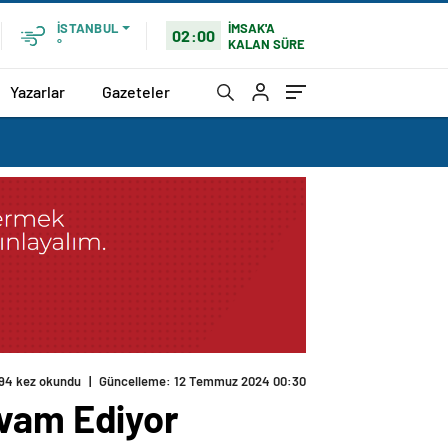
İMSAK'A
İSTANBUL
02:00
KALAN SÜRE
°
Yazarlar
Gazeteler
94 kez okundu
|
Güncelleme: 12 Temmuz 2024 00:30
evam Ediyor