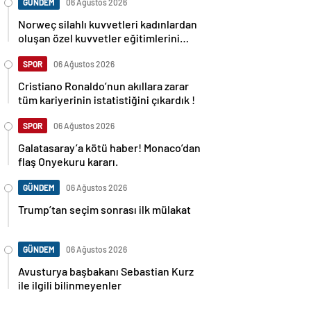
GÜNDEM
06 Ağustos 2026
Norweç silahlı kuvvetleri kadınlardan
oluşan özel kuvvetler eğitimlerini
başlattı.
SPOR
06 Ağustos 2026
Cristiano Ronaldo’nun akıllara zarar
tüm kariyerinin istatistiğini çıkardık !
SPOR
06 Ağustos 2026
Galatasaray’a kötü haber! Monaco’dan
flaş Onyekuru kararı.
GÜNDEM
06 Ağustos 2026
Trump’tan seçim sonrası ilk mülakat
GÜNDEM
06 Ağustos 2026
Avusturya başbakanı Sebastian Kurz
ile ilgili bilinmeyenler