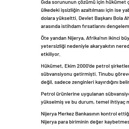
Gıda sorununun çözümü için hükümet çif
ülkedeki işsizliğin azaltılması için ise ya
dolara yükseltti. Devlet Başkanı Bola Ah
arasında istihdam fırsatlarını dengeleme
Öte yandan Nijerya, Afrika’nın ikinci bü
yetersizliği nedeniyle akaryakıtın ner
etkiliyor.
Hükümet, Ekim 2000’de petrol şirketle
sübvansiyonu getirmişti. Tinubu göreve
değil, sadece zenginleri kayırdığını bel
Petrol ürünlerine uygulanan sübvansiyon
yükselmiş ve bu durum, temel ihtiyaç 
Nijerya Merkez Bankasının kontrol ettiğ
Nijerya para biriminin değer kaybetmes