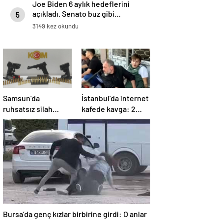
Joe Biden 6 aylık hedeflerini
açıkladı. Senato buz gibi…
5
3149 kez okundu
Samsun’da
İstanbul’da internet
ruhsatsız silah
kafede kavga: 2
operasyonu: 1 kişi
yaralı
yakalandı
Bursa’da genç kızlar birbirine girdi: O anlar