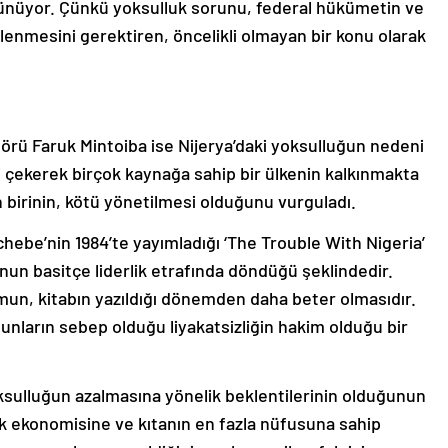
ünüyor. Çünkü yoksulluk sorunu, federal hükümetin ve
ilenmesini gerektiren, öncelikli olmayan bir konu olarak
örü Faruk Mintoiba ise Nijerya’daki yoksulluğun nedeni
i çekerek birçok kaynağa sahip bir ülkenin kalkınmakta
birinin, kötü yönetilmesi olduğunu vurguladı.
chebe’nin 1984’te yayımladığı ‘The Trouble With Nigeria’
nunun basitçe liderlik etrafında döndüğü şeklindedir.
umun, kitabın yazıldığı dönemden daha beter olmasıdır.
bunların sebep olduğu liyakatsizliğin hakim olduğu bir
sulluğun azalmasına yönelik beklentilerinin olduğunun
yük ekonomisine ve kıtanın en fazla nüfusuna sahip