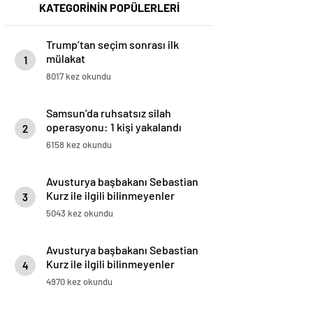
KATEGORİNİN POPÜLERLERİ
Trump’tan seçim sonrası ilk
mülakat
1
8017 kez okundu
Samsun’da ruhsatsız silah
operasyonu: 1 kişi yakalandı
2
6158 kez okundu
Avusturya başbakanı Sebastian
Kurz ile ilgili bilinmeyenler
3
5043 kez okundu
Avusturya başbakanı Sebastian
Kurz ile ilgili bilinmeyenler
4
4970 kez okundu