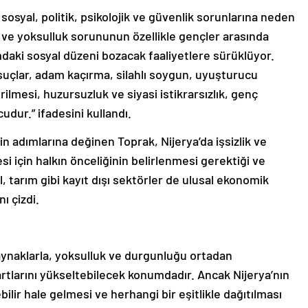
osyal, politik, psikolojik ve güvenlik sorunlarına neden
k ve yoksulluk sorununun özellikle gençler arasında
daki sosyal düzeni bozacak faaliyetlere sürüklüyor.
n suçlar, adam kaçırma, silahlı soygun, uyuşturucu
rilmesi, huzursuzluk ve siyasi istikrarsızlık, genç
cudur.” ifadesini kullandı.
 adımlarına değinen Toprak, Nijerya’da işsizlik ve
 için halkın önceliğinin belirlenmesi gerektiği ve
, tarım gibi kayıt dışı sektörler de ulusal ekonomik
ı çizdi.
kaynaklarla, yoksulluk ve durgunluğu ortadan
rtlarını yükseltebilecek konumdadır. Ancak Nijerya’nın
ilir hale gelmesi ve herhangi bir eşitlikle dağıtılması