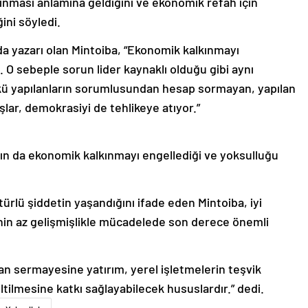
lkınması anlamına geldiğini ve ekonomik refah için
ini söyledi.
 da yazarı olan Mintoiba, “Ekonomik kalkınmayı
. O sebeple sorun lider kaynaklı olduğu gibi aynı
nkü yapılanların sorumlusundan hesap sormayan, yapılan
şlar, demokrasiyi de tehlikeye atıyor.”
nın da ekonomik kalkınmayı engellediği ve yoksulluğu
ürlü şiddetin yaşandığını ifade eden Mintoiba, iyi
nin az gelişmişlikle mücadelede son derece önemli
an sermayesine yatırım, yerel işletmelerin teşvik
ltilmesine katkı sağlayabilecek hususlardır.” dedi.