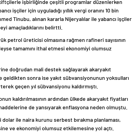
tçilerle işbirliğinde çeşitli programlar düzenlerken
bancı işçiler için uyguladığı yıllık vergi oranını 10 bin
med Tinubu, alınan kararla Nijeryalılar ile yabancı işçiler
yi amaçladıklarını belirtti.
yük petrol üreticisi olmasına rağmen rafineri sayısının
edeyse tamamını ithal etmesi ekonomiyi olumsuz
rine doğrudan mali destek sağlayarak akaryakıt
 geldikten sonra ise yakıt sübvansiyonunun yoksulları
irterek geçen yıl sübvansiyonu kaldırmıştı.
un kaldırılmasının ardından ülkede akaryakıt fiyatları
maddelerine de yansıyarak enflasyona neden olmuştu.
i dolar ile naira kurunu serbest bırakma planlaması,
ine ve ekonomiyi olumsuz etkilemesine yol açtı.