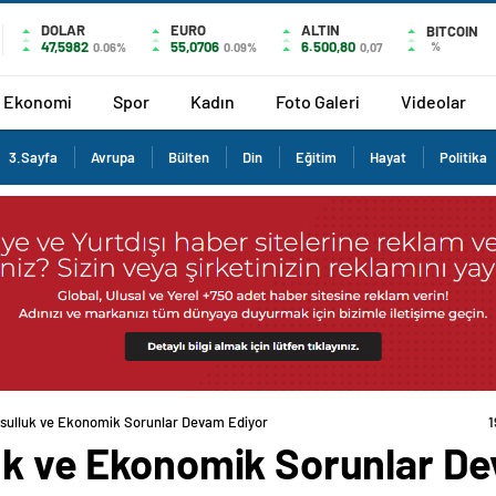
DOLAR
EURO
ALTIN
BITCOIN
47,5982
55,0706
6.500,80
%
0.06%
0.09%
0,07
Ekonomi
Spor
Kadın
Foto Galeri
Videolar
3.Sayfa
Avrupa
Bülten
Din
Eğitim
Hayat
Politika
ksulluk ve Ekonomik Sorunlar Devam Ediyor
1
luk ve Ekonomik Sorunlar D