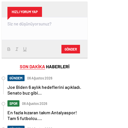
HIZLI YORUM YAP
GÖNDER
SON DAKİKA
HABERLERİ
GÜNDEM
06 Ağustos 2026
Joe Biden 6 aylık hedeflerini açıkladı.
Senato buz gibi…
SPOR
06 Ağustos 2026
En fazla kızaran takım Antalyaspor!
Tam 5 futbolcu….