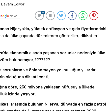
0
News
lanan Nijerya’da, yüksek enflasyon ve gıda fiyatlarındaki
lsa da ülke çapında düzenlenen gösteriler, dikkatleri
erya’da ekonomik alanda yaşanan sorunlar nedeniyle ülke
 çözüm bulunamıyor.???????
k sorunların ve önlenemeyen yoksulluğun yıllardır
in olduğuna dikkati çekti.
ığına göre, 230 milyona yaklaşan nüfusuyla ülkede
luk içinde yaşıyor.
lkesi arasında bulunan Nijerya, dünyada en fazla petrol
ı bakımından da 6. sırada yer almasına rağmen 2022