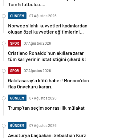
Tam 5 futbolcu….
GÜNDEM
07 Ağustos 2026
Norweç silahlı kuvvetleri kadınlardan
oluşan özel kuvvetler eğitimlerini
başlattı.
SPOR
07 Ağustos 2026
Cristiano Ronaldo’nun akıllara zarar
tüm kariyerinin istatistiğini çıkardık !
SPOR
07 Ağustos 2026
Galatasaray’a kötü haber! Monaco’dan
flaş Onyekuru kararı.
GÜNDEM
07 Ağustos 2026
Trump’tan seçim sonrası ilk mülakat
GÜNDEM
07 Ağustos 2026
Avusturya başbakanı Sebastian Kurz