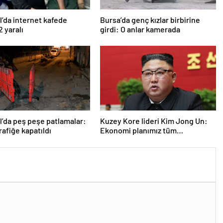
l’da internet kafede
Bursa’da genç kızlar birbirine
2 yaralı
girdi: O anlar kamerada
l’da peş peşe patlamalar:
Kuzey Kore lideri Kim Jong Un:
rafiğe kapatıldı
Ekonomi planımız tüm
sektörlerde başarısız oldu