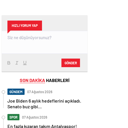
HIZLI YORUM YAP
GÖNDER
SON DAKİKA
HABERLERİ
GÜNDEM
07 Ağustos 2026
Joe Biden 6 aylık hedeflerini açıkladı.
Senato buz gibi…
SPOR
07 Ağustos 2026
En fazla kızaran takım Antalyaspor!