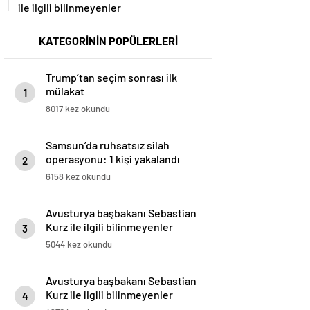
ile ilgili bilinmeyenler
KATEGORİNİN POPÜLERLERİ
Trump’tan seçim sonrası ilk
mülakat
1
8017 kez okundu
Samsun’da ruhsatsız silah
operasyonu: 1 kişi yakalandı
2
6158 kez okundu
Avusturya başbakanı Sebastian
Kurz ile ilgili bilinmeyenler
3
5044 kez okundu
Avusturya başbakanı Sebastian
Kurz ile ilgili bilinmeyenler
4