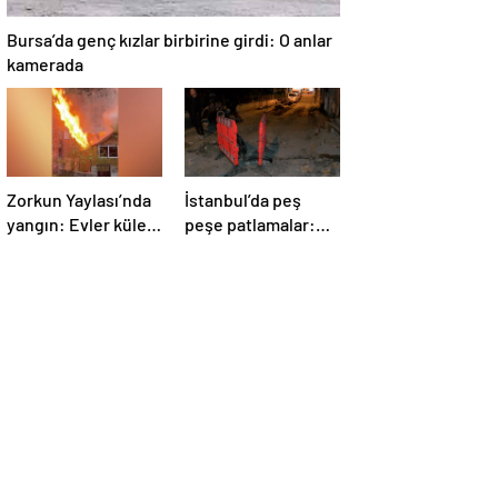
Bursa’da genç kızlar birbirine girdi: O anlar
kamerada
Zorkun Yaylası’nda
İstanbul’da peş
yangın: Evler küle
peşe patlamalar:
döndü
Sokak trafiğe
kapatıldı