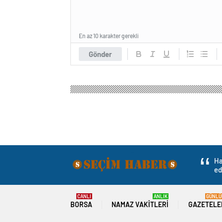
En az 10 karakter gerekli
Gönder
Ha
ed
CANLI
ANLIK
GÜNLÜ
BORSA
NAMAZ VAKITLERI
GAZETELE