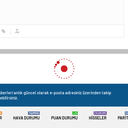
berleri anlık güncel olarak e-posta adresiniz üzerinden takip
ebilirsiniz.
K
TAHMİNİ
LİG
EKONOMİ
E
R
HAVA DURUMU
PUAN DURUMU
HISSELER
PARI