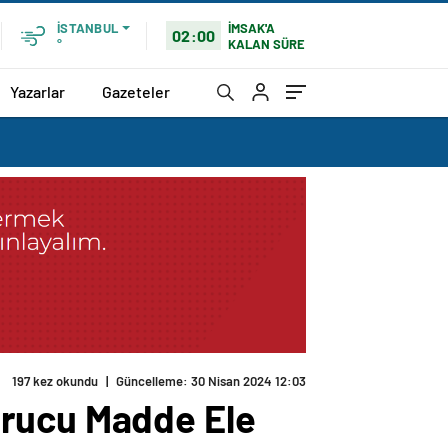
İMSAK'A
İSTANBUL
02:00
KALAN SÜRE
°
Yazarlar
Gazeteler
197 kez okundu
|
Güncelleme: 30 Nisan 2024 12:03
urucu Madde Ele