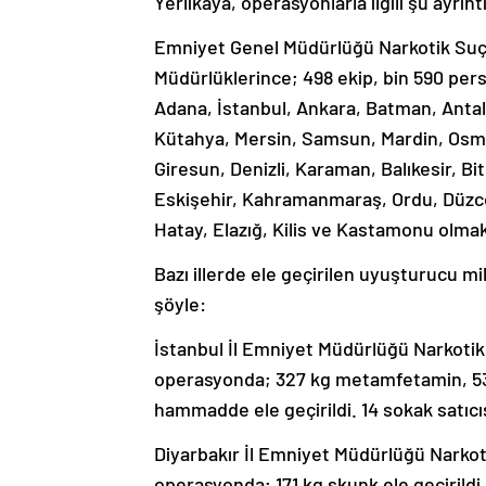
Yerlikaya, operasyonlarla ilgili şu ayrıntı
Emniyet Genel Müdürlüğü Narkotik Suçl
Müdürlüklerince; 498 ekip, bin 590 pers
Adana, İstanbul, Ankara, Batman, Antalya
Kütahya, Mersin, Samsun, Mardin, Osman
Giresun, Denizli, Karaman, Balıkesir, Bi
Eskişehir, Kahramanmaraş, Ordu, Düzce,
Hatay, Elazığ, Kilis ve Kastamonu olmak
Bazı illerde ele geçirilen uyuşturucu mik
şöyle:
İstanbul İl Emniyet Müdürlüğü Narkoti
operasyonda; 327 kg metamfetamin, 53 k
hammadde ele geçirildi. 14 sokak satıcı
Diyarbakır İl Emniyet Müdürlüğü Narko
operasyonda; 171 kg skunk ele geçirildi. 