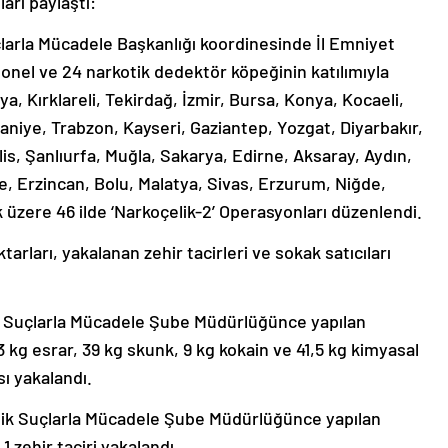
ları paylaştı:
arla Mücadele Başkanlığı koordinesinde İl Emniyet
onel ve 24 narkotik dedektör köpeğinin katılımıyla
, Kırklareli, Tekirdağ, İzmir, Bursa, Konya, Kocaeli,
iye, Trabzon, Kayseri, Gaziantep, Yozgat, Diyarbakır,
tlis, Şanlıurfa, Muğla, Sakarya, Edirne, Aksaray, Aydın,
 Erzincan, Bolu, Malatya, Sivas, Erzurum, Niğde,
 üzere 46 ilde ‘Narkoçelik-2’ Operasyonları düzenlendi.
tarları, yakalanan zehir tacirleri ve sokak satıcıları
k Suçlarla Mücadele Şube Müdürlüğünce yapılan
g esrar, 39 kg skunk, 9 kg kokain ve 41,5 kg kimyasal
sı yakalandı.
tik Suçlarla Mücadele Şube Müdürlüğünce yapılan
1 zehir taciri yakalandı.