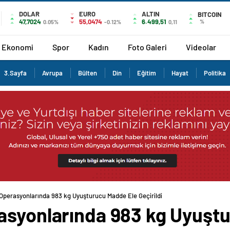
DOLAR
EURO
ALTIN
BITCOIN
47,7024
55,0474
6.499,51
%
0.05%
-0.12%
0,11
Ekonomi
Spor
Kadın
Foto Galeri
Videolar
3.Sayfa
Avrupa
Bülten
Din
Eğitim
Hayat
Politika
Operasyonlarında 983 kg Uyuşturucu Madde Ele Geçirildi
asyonlarında 983 kg Uyuşt