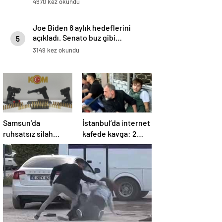
4970 kez okundu
Joe Biden 6 aylık hedeflerini
açıkladı. Senato buz gibi…
5
3149 kez okundu
Samsun’da
İstanbul’da internet
ruhsatsız silah
kafede kavga: 2
operasyonu: 1 kişi
yaralı
yakalandı