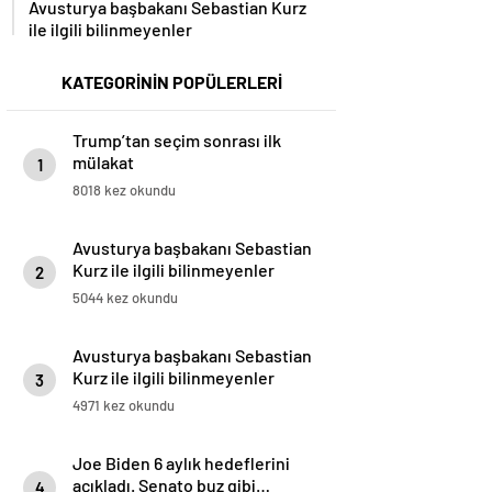
ile ilgili bilinmeyenler
KATEGORİNİN POPÜLERLERİ
Trump’tan seçim sonrası ilk
mülakat
1
8018 kez okundu
Avusturya başbakanı Sebastian
Kurz ile ilgili bilinmeyenler
2
5044 kez okundu
Avusturya başbakanı Sebastian
Kurz ile ilgili bilinmeyenler
3
4971 kez okundu
Joe Biden 6 aylık hedeflerini
açıkladı. Senato buz gibi…
4