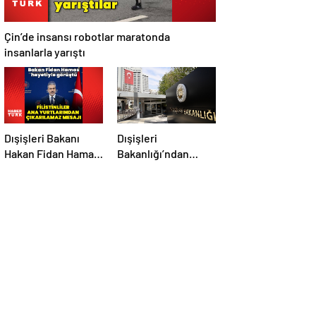
Çin’de insansı robotlar maratonda
insanlarla yarıştı
Dışişleri Bakanı
Dışişleri
Hakan Fidan Hamas
Bakanlığı’ndan
heyetiyle görüştü
Rümeysa Öztürk
açıklaması