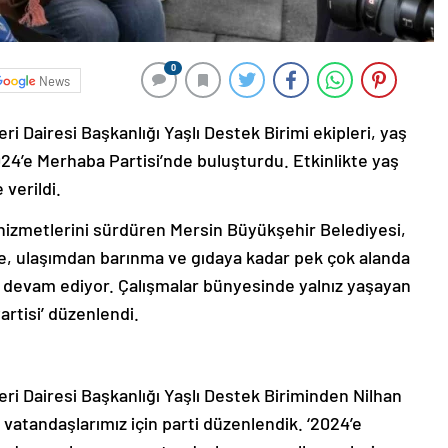
0
News
ri Dairesi Başkanlığı Yaşlı Destek Birimi ekipleri, yaş
024’e Merhaba Partisi’nde buluşturdu. Etkinlikte yaş
 verildi.
 hizmetlerini sürdüren Mersin Büyükşehir Belediyesi,
ine, ulaşımdan barınma ve gıdaya kadar pek çok alanda
na devam ediyor. Çalışmalar bünyesinde yalnız yaşayan
rtisi’ düzenlendi.
eri Dairesi Başkanlığı Yaşlı Destek Biriminden Nilhan
 vatandaşlarımız için parti düzenlendik. ‘2024’e
n, dışarı çıkamayan vatandaşların sosyalleşmeleri ve