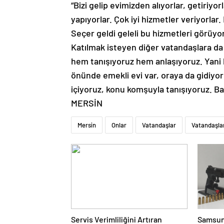
yapıyorlar. Çok iyi hizmetler veriyorla
Seçer geldi geleli bu hizmetleri görü
Katılmak isteyen diğer vatandaşlara da
hem tanışıyoruz hem anlaşıyoruz. Yani 
önünde emekli evi var, oraya da gidiyor
içiyoruz, konu komşuyla tanışıyoruz. B
MERSİN
Mersin
Onlar
Vatandaşlar
Vatandaşla
Servis Verimliliğini Artıran
Samsun’
Çözümler: Makaslı Lift ve Tamirci
operasy