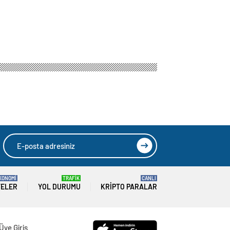
rin son
HIZLI YORUM YAP
GÖNDER