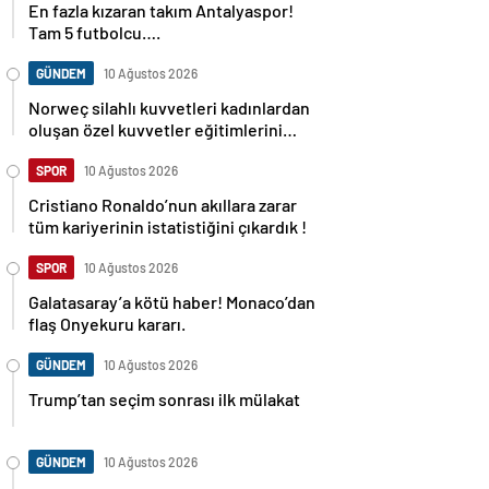
Tam 5 futbolcu….
GÜNDEM
10 Ağustos 2026
Norweç silahlı kuvvetleri kadınlardan
oluşan özel kuvvetler eğitimlerini
başlattı.
SPOR
10 Ağustos 2026
Cristiano Ronaldo’nun akıllara zarar
tüm kariyerinin istatistiğini çıkardık !
SPOR
10 Ağustos 2026
Galatasaray’a kötü haber! Monaco’dan
flaş Onyekuru kararı.
GÜNDEM
10 Ağustos 2026
Trump’tan seçim sonrası ilk mülakat
GÜNDEM
10 Ağustos 2026
Avusturya başbakanı Sebastian Kurz