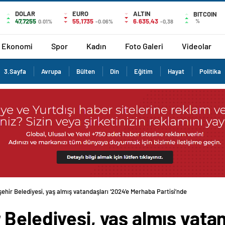
DOLAR
EURO
ALTIN
BITCOIN
47,7255
55,1735
6.635,43
%
0.01%
-0.06%
-0,38
Ekonomi
Spor
Kadın
Foto Galeri
Videolar
3.Sayfa
Avrupa
Bülten
Din
Eğitim
Hayat
Politika
ehir Belediyesi, yaş almış vatandaşları ‘2024’e Merhaba Partisi’nde buluşturdu
Belediyesi, yaş almış vatan