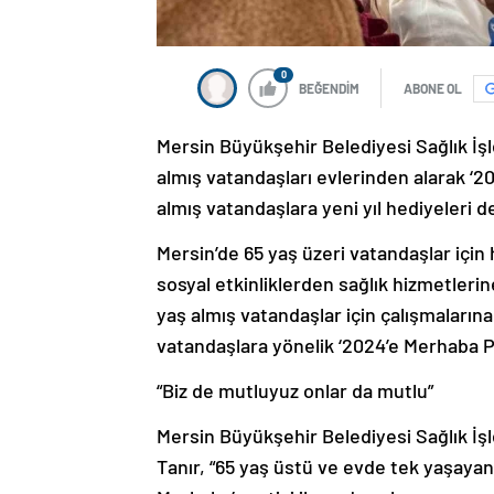
0
BEĞENDİM
ABONE OL
Mersin Büyükşehir Belediyesi Sağlık İşle
almış vatandaşları evlerinden alarak ‘2
almış vatandaşlara yeni yıl hediyeleri de
Mersin’de 65 yaş üzeri vatandaşlar için
sosyal etkinliklerden sağlık hizmetler
yaş almış vatandaşlar için çalışmaları
vatandaşlara yönelik ‘2024’e Merhaba Pa
“Biz de mutluyuz onlar da mutlu”
Mersin Büyükşehir Belediyesi Sağlık İşl
Tanır, “65 yaş üstü ve evde tek yaşayan
Merhaba’ partisi ile evde yalnız yaşaya