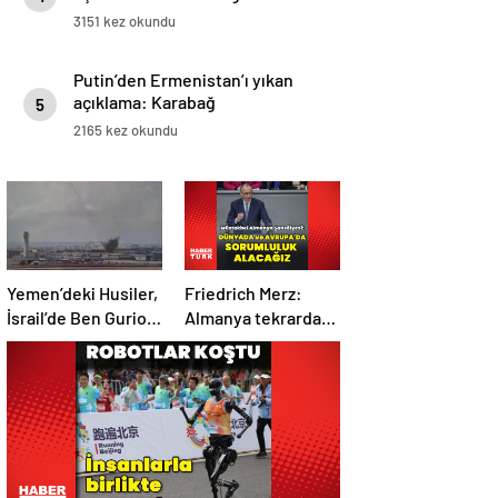
3151 kez okundu
Putin’den Ermenistan’ı yıkan
açıklama: Karabağ
5
Azerbaycan’ın ayrılmaz bir
2165 kez okundu
parçasıdır!
Yemen’deki Husiler,
Friedrich Merz:
İsrail’de Ben Gurion
Almanya tekrardan
Havalimanı’nı vurdu
sorumluluk
üstlenecek