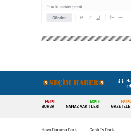
En az 10 karakter gerekli
Gönder
Seçim Haber
Gündem
Politika
Turgutlu Beled
Turgutlu Belediye 
hazırlıklarını incel