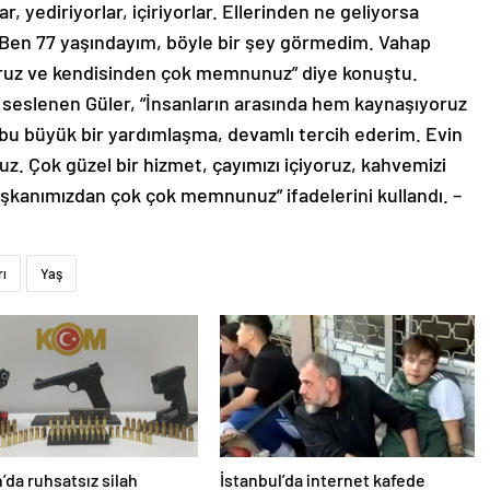
r. Ben 77 yaşındayım, böyle bir şey görmedim. Vahap
yoruz ve kendisinden çok memnunuz” diye konuştu.
 seslenen Güler, “İnsanların arasında hem kaynaşıyoruz
bu büyük bir yardımlaşma, devamlı tercih ederim. Evin
uz. Çok güzel bir hizmet, çayımızı içiyoruz, kahvemizi
aşkanımızdan çok çok memnunuz” ifadelerini kullandı. –
rı
Yaş
da ruhsatsız silah
İstanbul’da internet kafede
onu: 1 kişi yakalandı
kavga: 2 yaralı