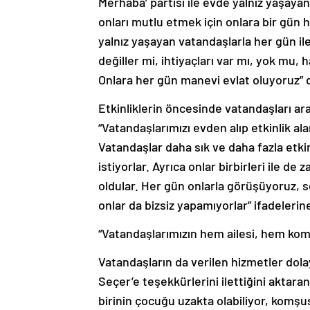
onları mutlu etmek için onlara bir gün 
yalnız yaşayan vatandaşlarla her gün ile
değiller mi, ihtiyaçları var mı, yok mu,
Onlara her gün manevi evlat oluyoruz” 
Etkinliklerin öncesinde vatandaşları ar
“Vatandaşlarımızı evden alıp etkinlik al
Vatandaşlar daha sık ve daha fazla etk
istiyorlar. Ayrıca onlar birbirleri ile d
oldular. Her gün onlarla görüşüyoruz, so
onlar da bizsiz yapamıyorlar” ifadelerin
“Vatandaşlarımızın hem ailesi, hem ko
Vatandaşların da verilen hizmetler dol
Seçer’e teşekkürlerini ilettiğini aktaran
birinin çocuğu uzakta olabiliyor, komşus
arkadaşlık ediyoruz. Mersin Büyükşehir 