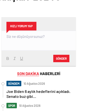
HIZLI YORUM YAP
GÖNDER
SON DAKİKA
HABERLERİ
GÜNDEM
10 Ağustos 2026
Joe Biden 6 aylık hedeflerini açıkladı.
Senato buz gibi…
SPOR
10 Ağustos 2026
En fazla kızaran takım Antalyaspor!