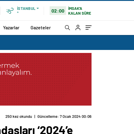
İMSAK'A
İSTANBUL
02:00
KALAN SÜRE
°
Yazarlar
Gazeteler
daşları ‘2024’e