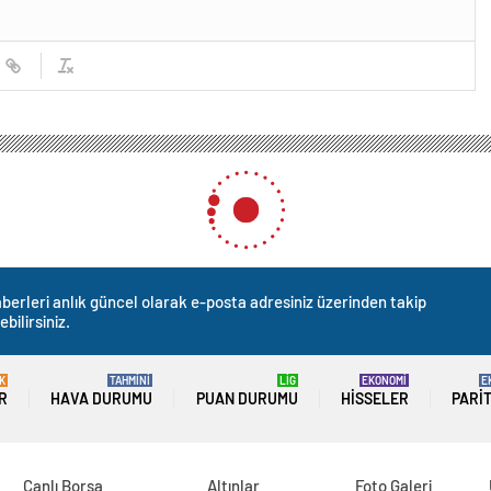
iye Başkanı Çetin Akın, projelerin son hazırlıklarını inceledi
Başkanı Çetin Akın, projele
edi