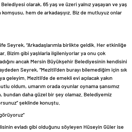
m komşusu, hem de arkadaşıyız. Biz de mutluyuz onlar
ife Seyrek, “Arkadaşlarımla birlikte geldik. Her etkinliğe
lar. Bizim gibi yaşlılarla ilgileniyorlar ya onu çok
adığını ancak Mersin Büyükşehir Belediyesinin kendisini
kaydeden Seyrek, “Mezitli’den burayı bilemediğim için sık
ya geleyim. Mezitli’de de emekli evi açılacak yakın
utlu oldum, umarım orada oyunlar oynama şansımız
im, bundan daha güzel bir şey olamaz. Belediyemiz
yorsunuz” şeklinde konuştu.
 görüyoruz”
disinin evladı gibi olduğunu söyleyen Hüseyin Güler ise
ar, yediriyorlar, içiriyorlar. Ellerinden ne geliyorsa