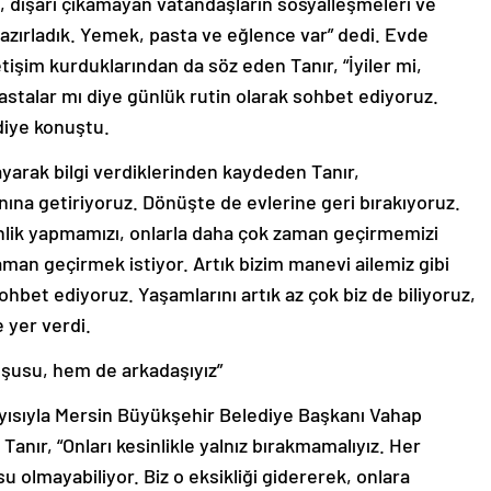
hazırladık. Yemek, pasta ve eğlence var” dedi. Evde
tişim kurduklarından da söz eden Tanır, “İyiler mi,
 hastalar mı diye günlük rutin olarak sohbet ediyoruz.
diye konuştu.
ayarak bilgi verdiklerinden kaydeden Tanır,
anına getiriyoruz. Dönüşte de evlerine geri bırakıyoruz.
inlik yapmamızı, onlarla daha çok zaman geçirmemizi
e zaman geçirmek istiyor. Artık bizim manevi ailemiz gibi
hbet ediyoruz. Yaşamlarını artık az çok biz de biliyoruz,
e yer verdi.
mşusu, hem de arkadaşıyız”
ayısıyla Mersin Büyükşehir Belediye Başkanı Vahap
 Tanır, “Onları kesinlikle yalnız bırakmamalıyız. Her
u olmayabiliyor. Biz o eksikliği gidererek, onlara
Belediyesi olarak, 65 yaş ve üzeri yalnız yaşayan ve yaş