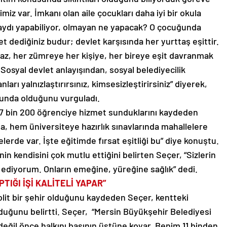
z var. İmkanı olan aile çocukları daha iyi bir okula
aydı yapabiliyor, olmayan ne yapacak? O çocuğunda
et dediğiniz budur; devlet karşısında her yurttaş eşittir.
az, her zümreye her kişiye, her bireye eşit davranmak
 Sosyal devlet anlayışından, sosyal belediyecilik
ları yalnızlaştırırsınız, kimsesizleştirirsiniz” diyerek,
runda olduğunu vurguladı.
 7 bin 200 öğrenciye hizmet sunduklarını kaydeden
da, hem üniversiteye hazırlık sınavlarında mahallelere
lerde var. İşte eğitimde fırsat eşitliği bu” diye konuştu.
 kendisini çok mutlu ettiğini belirten Seçer, “Sizlerin
diyorum. Onların emeğine, yüreğine sağlık” dedi.
TIĞI İŞİ KALİTELİ YAPAR”
olit bir şehir olduğunu kaydeden Seçer, kentteki
duğunu belirtti. Seçer, “Mersin Büyükşehir Belediyesi
a değil önce halkını başının üstüne koyar. Benim 11 binden