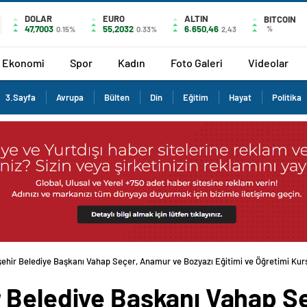
DOLAR
EURO
ALTIN
BITCOIN
47,7003
55,2032
6.650,46
%
0.15%
0.33%
2,43
Ekonomi
Spor
Kadın
Foto Galeri
Videolar
3.Sayfa
Avrupa
Bülten
Din
Eğitim
Hayat
Politika
ehir Belediye Başkanı Vahap Seçer, Anamur ve Bozyazı Eğitimi ve Öğretimi Kur
 Belediye Başkanı Vahap S