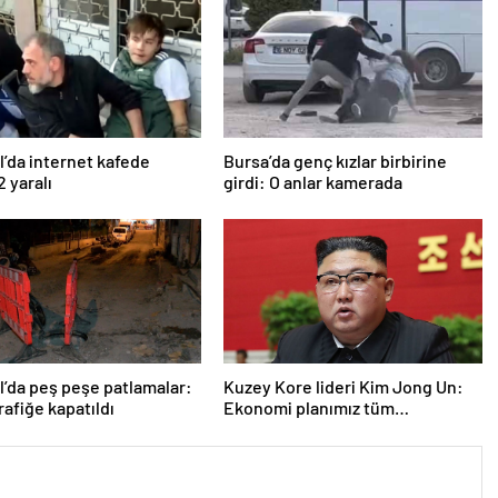
l’da internet kafede
Bursa’da genç kızlar birbirine
2 yaralı
girdi: O anlar kamerada
l’da peş peşe patlamalar:
Kuzey Kore lideri Kim Jong Un:
rafiğe kapatıldı
Ekonomi planımız tüm
sektörlerde başarısız oldu