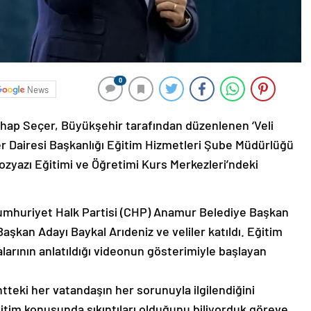
0
News
hap Seçer, Büyükşehir tarafından düzenlenen ‘Veli
er Dairesi Başkanlığı Eğitim Hizmetleri Şube Müdürlüğü
yazı Eğitimi ve Öğretimi Kurs Merkezleri’ndeki
umhuriyet Halk Partisi (CHP) Anamur Belediye Başkan
şkan Adayı Baykal Arıdeniz ve veliler katıldı. Eğitim
arının anlatıldığı videonun gösterimiyle başlayan
teki her vatandaşın her sorunuyla ilgilendiğini
ğitim konusunda sıkıntıları olduğunu biliyorduk göreve