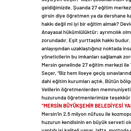
geldiğimizde. Şuanda 27 eğitim merkezimi
girsin diye öğretmen ya da dershane k
hakkı değil mi iyi bir eğitim almak? Devl
Anayasal hükümlülüktür; ayrımcılık olm
zorundadır. Eşit yurttaşlık hakkı budur.
anlayışından uzaklaştığınız noktada insan
yöneticilerin bu imkanları sağlamak zo
Mersin genelinde 27 eğitim merkezi ile
Seçer, “Biz hem liseye geçiş sınavların
dahi eğitim kurumları açtık. Bütün bölge
Velilerin öğretmenlerden memnuniyetinin
huzurunda öğretmenlerimize teşekkür e
“MERSİN BÜYÜKŞEHİR BELEDİYESİ YAP
Mersin’in 2,5 milyon nüfusu ile kozmop
huzurun kendisinin en büyük serveti ol
yaptığı işi kaliteli yapar, lafta, mottod