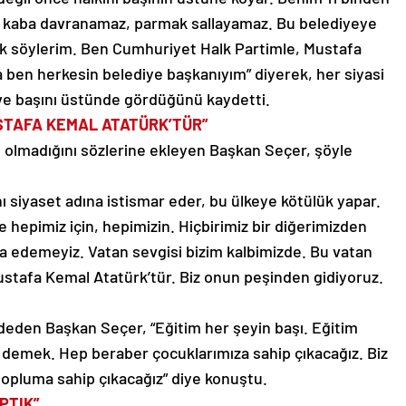
ye kaba davranamaz, parmak sallayamaz. Bu belediyeye
k söylerim. Ben Cumhuriyet Halk Partimle, Mustafa
 ben herkesin belediye başkanıyım” diyerek, her siyasi
 ve başını üstünde gördüğünü kaydetti.
USTAFA KEMAL ATATÜRK’TÜR”
e olmadığını sözlerine ekleyen Başkan Seçer, şöyle
nı siyaset adına istismar eder, bu ülkeye kötülük yapar.
 hepimiz için, hepimizin. Hiçbirimiz bir diğerimizden
a edemeyiz. Vatan sevgisi bizim kalbimizde. Bu vatan
ustafa Kemal Atatürk’tür. Biz onun peşinden gidiyoruz.
kaydeden Başkan Seçer, “Eğitim her şeyin başı. Eğitim
demek. Hep beraber çocuklarımıza sahip çıkacağız. Biz
topluma sahip çıkacağız” diye konuştu.
PTIK”