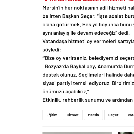
Mersin’in her noktasının adil hizmeti hak
belirten Başkan Seçer, “İşte adalet bur
olana götürmek. Beş yıl boyunca bunu ya
aynı anlayış ile devam edeceğiz” dedi.
Vatandaşa hizmeti oy vermeleri şartıyl
söyledi:
“‘Bize oy verirseniz, belediyemizi seçers
Bozyazı’da Baykal bey, Anamur’da Durm
destek olunuz. Seçilmeleri halinde daha
siyasi partiyi temsil ediyoruz. Birbirimiz
önümüzü açabiliriz.”
Etkinlik, rehberlik sunumu ve ardından 
Eğitim
Hizmet
Mersin
Seçer
Vat