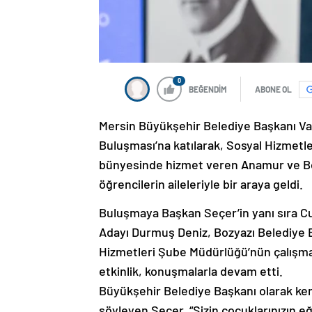
0
BEĞENDİM
ABONE OL
Mersin Büyükşehir Belediye Başkanı Va
Buluşması’na katılarak, Sosyal Hizmetl
bünyesinde hizmet veren Anamur ve Boz
öğrencilerin aileleriyle bir araya geldi.
Buluşmaya Başkan Seçer’in yanı sıra C
Adayı Durmuş Deniz, Bozyazı Belediye Ba
Hizmetleri Şube Müdürlüğü’nün çalışmal
etkinlik, konuşmalarla devam etti.
Büyükşehir Belediye Başkanı olarak kent
söyleyen Seçer, “Sizin çocuklarınızın e