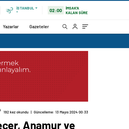
İMSAK'A
İSTANBUL
02:00
KALAN SÜRE
°
Yazarlar
Gazeteler
s
192 kez okundu
|
Güncelleme: 13 Mayıs 2024 00:33
eçer, Anamur ve