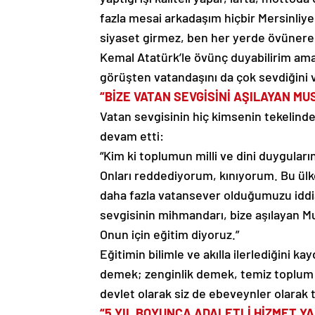
fazla mesai arkadaşım hiçbir Mersinli
siyaset girmez, ben her yerde övünere
Kemal Atatürk’le övünç duyabilirim ama
görüşten vatandaşını da çok sevdiğini
“BİZE VATAN SEVGİSİNİ AŞILAYAN M
Vatan sevgisinin hiç kimsenin tekelind
devam etti:
“Kim ki toplumun milli ve dini duyguları
Onları reddediyorum, kınıyorum. Bu ülke
daha fazla vatansever olduğumuzu iddi
sevgisinin mihmandarı, bize aşılayan M
Onun için eğitim diyoruz.”
Eğitimin bilimle ve akılla ilerlediğini 
demek; zenginlik demek, temiz toplum 
devlet olarak siz de ebeveynler olarak 
“5 YIL BOYUNCA ADALETLİ HİZMET YA