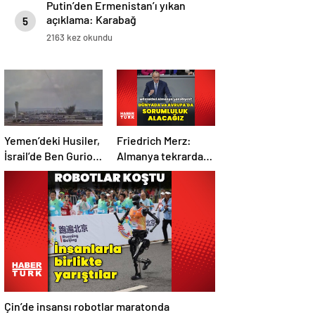
Putin’den Ermenistan’ı yıkan
açıklama: Karabağ
5
Azerbaycan’ın ayrılmaz bir
2163 kez okundu
parçasıdır!
Yemen’deki Husiler,
Friedrich Merz:
İsrail’de Ben Gurion
Almanya tekrardan
Havalimanı’nı vurdu
sorumluluk
üstlenecek
Çin’de insansı robotlar maratonda