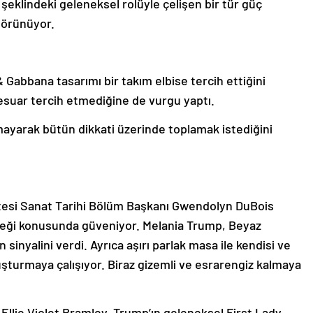
eklindeki geleneksel rolüyle çelişen bir tür güç
görünüyor.
 Gabbana tasarımı bir takım elbise tercih ettiğini
sesuar tercih etmediğine de vurgu yaptı.
mayarak bütün dikkati üzerinde toplamak istediğini
tesi Sanat Tarihi Bölüm Başkanı Gwendolyn DuBois
ceği konusunda güveniyor. Melania Trump, Beyaz
sinyalini verdi. Ayrıca aşırı parlak masa ile kendisi ve
luşturmaya çalışıyor. Biraz gizemli ve esrarengiz kalmaya
Ellie Violet Bramley, Trump’ın geleneksel First Lady