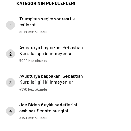
KATEGORİNİN POPÜLERLERİ
Trump’tan seçim sonrası ilk
mülakat
1
8018 kez okundu
Avusturya başbakanı Sebastian
Kurz ile ilgili bilinmeyenler
2
5044 kez okundu
Avusturya başbakanı Sebastian
Kurz ile ilgili bilinmeyenler
3
4970 kez okundu
Joe Biden 6 aylık hedeflerini
açıkladı. Senato buz gibi…
4
3149 kez okundu