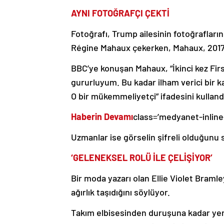
AYNI FOTOĞRAFÇI ÇEKTİ
Fotoğrafı, Trump ailesinin fotoğraflarını
Régine Mahaux çekerken, Mahaux, 2017’
BBC’ye konuşan Mahaux, “İkinci kez Firs
gururluyum. Bu kadar ilham verici bir ka
O bir mükemmeliyetçi” ifadesini kulland
Haberin Devamı
class=’medyanet-inline
Uzmanlar ise görselin şifreli olduğunu 
‘GELENEKSEL ROLÜ İLE ÇELİŞİYOR’
Bir moda yazarı olan Ellie Violet Bramley
ağırlık taşıdığını söylüyor.
Takım elbisesinden duruşuna kadar yeni 