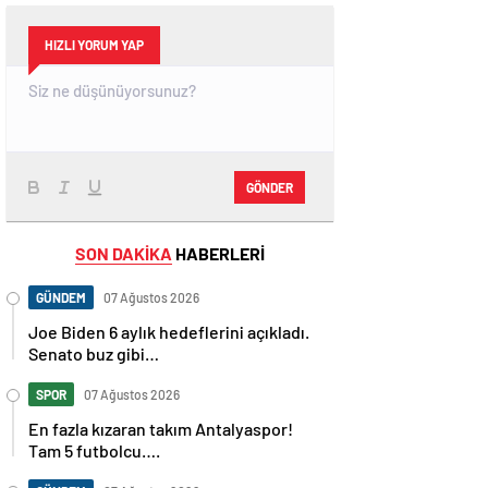
HIZLI YORUM YAP
GÖNDER
SON DAKİKA
HABERLERİ
GÜNDEM
07 Ağustos 2026
Joe Biden 6 aylık hedeflerini açıkladı.
Senato buz gibi…
SPOR
07 Ağustos 2026
En fazla kızaran takım Antalyaspor!
Tam 5 futbolcu….