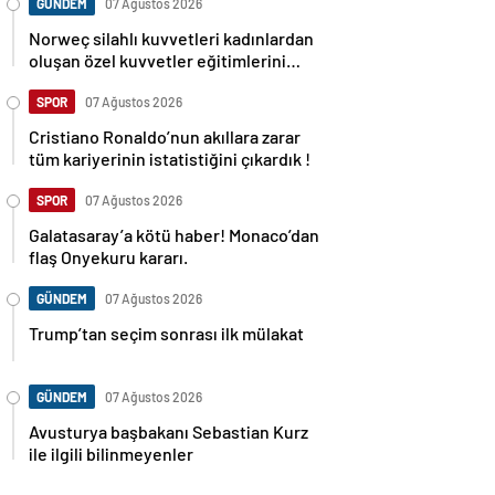
GÜNDEM
07 Ağustos 2026
Norweç silahlı kuvvetleri kadınlardan
oluşan özel kuvvetler eğitimlerini
başlattı.
SPOR
07 Ağustos 2026
Cristiano Ronaldo’nun akıllara zarar
tüm kariyerinin istatistiğini çıkardık !
SPOR
07 Ağustos 2026
Galatasaray’a kötü haber! Monaco’dan
flaş Onyekuru kararı.
GÜNDEM
07 Ağustos 2026
Trump’tan seçim sonrası ilk mülakat
GÜNDEM
07 Ağustos 2026
Avusturya başbakanı Sebastian Kurz
ile ilgili bilinmeyenler