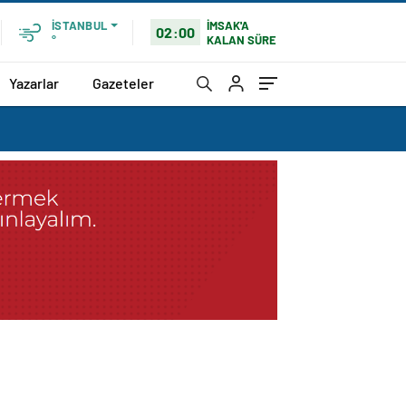
İMSAK'A
İSTANBUL
02:00
KALAN SÜRE
°
Yazarlar
Gazeteler