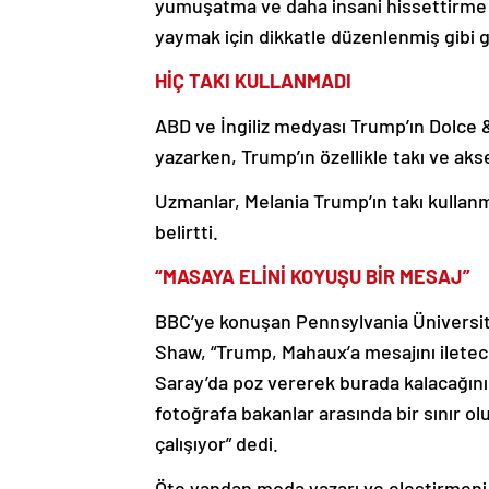
yumuşatma ve daha insani hissettirme ş
yaymak için dikkatle düzenlenmiş gibi 
HİÇ TAKI KULLANMADI
ABD ve İngiliz medyası Trump’ın Dolce &
yazarken, Trump’ın özellikle takı ve ak
Uzmanlar, Melania Trump’ın takı kullan
belirtti.
“MASAYA ELİNİ KOYUŞU BİR MESAJ”
BBC’ye konuşan Pennsylvania Üniversi
Shaw, “Trump, Mahaux’a mesajını ilete
Saray’da poz vererek burada kalacağının 
fotoğrafa bakanlar arasında bir sınır o
çalışıyor” dedi.
Öte yandan moda yazarı ve eleştirmeni 