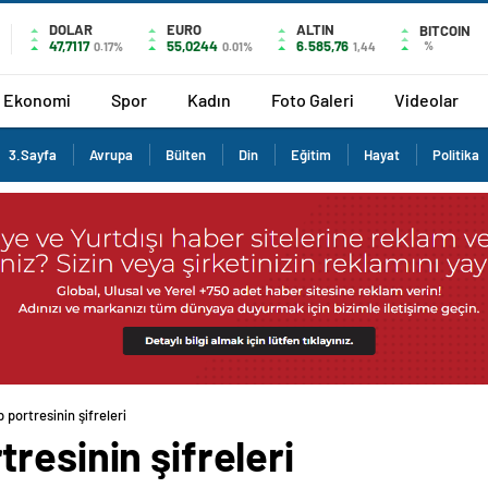
DOLAR
EURO
ALTIN
BITCOIN
47,7117
55,0244
6.585,76
%
0.17%
0.01%
1,44
Ekonomi
Spor
Kadın
Foto Galeri
Videolar
3.Sayfa
Avrupa
Bülten
Din
Eğitim
Hayat
Politika
portresinin şifreleri
resinin şifreleri