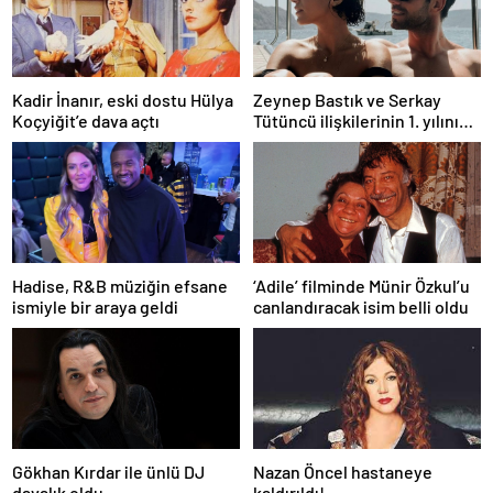
Kadir İnanır, eski dostu Hülya
Zeynep Bastık ve Serkay
Koçyiğit’e dava açtı
Tütüncü ilişkilerinin 1. yılını
kutladı
Hadise, R&B müziğin efsane
‘Adile’ filminde Münir Özkul’u
ismiyle bir araya geldi
canlandıracak isim belli oldu
Gökhan Kırdar ile ünlü DJ
Nazan Öncel hastaneye
davalık oldu
kaldırıldı!