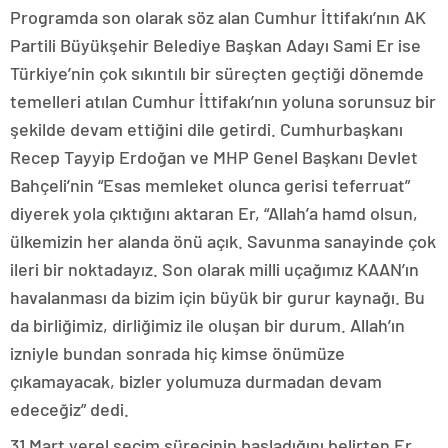
Programda son olarak söz alan Cumhur İttifakı’nın AK
Partili Büyükşehir Belediye Başkan Adayı Sami Er ise
Türkiye’nin çok sıkıntılı bir süreçten geçtiği dönemde
temelleri atılan Cumhur İttifakı’nın yoluna sorunsuz bir
şekilde devam ettiğini dile getirdi. Cumhurbaşkanı
Recep Tayyip Erdoğan ve MHP Genel Başkanı Devlet
Bahçeli’nin “Esas memleket olunca gerisi teferruat”
diyerek yola çıktığını aktaran Er, “Allah’a hamd olsun,
ülkemizin her alanda önü açık. Savunma sanayinde çok
ileri bir noktadayız. Son olarak milli uçağımız KAAN’ın
havalanması da bizim için büyük bir gurur kaynağı. Bu
da birliğimiz, dirliğimiz ile oluşan bir durum. Allah’ın
izniyle bundan sonrada hiç kimse önümüze
çıkamayacak, bizler yolumuza durmadan devam
edeceğiz” dedi.
31 Mart yerel seçim sürecinin başladığını belirten Er,