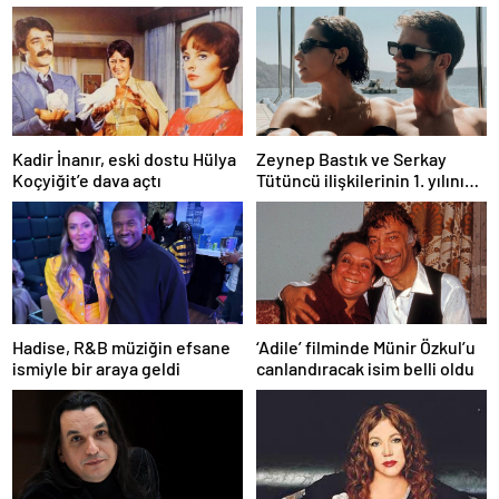
Kadir İnanır, eski dostu Hülya
Zeynep Bastık ve Serkay
Koçyiğit’e dava açtı
Tütüncü ilişkilerinin 1. yılını
kutladı
Hadise, R&B müziğin efsane
‘Adile’ filminde Münir Özkul’u
ismiyle bir araya geldi
canlandıracak isim belli oldu