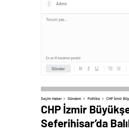
En az 10 karakter gerekli
Gönder
Seçim Haber
Gündem
Politika
CHP İzmir Büy
CHP İzmir Büyükşe
Seferihisar’da Balı