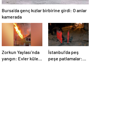
Bursa’da genç kızlar birbirine girdi: O anlar
kamerada
Zorkun Yaylası’nda
İstanbul’da peş
yangın: Evler küle
peşe patlamalar:
döndü
Sokak trafiğe
kapatıldı