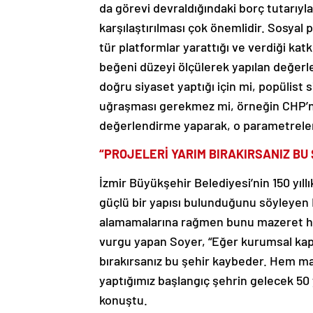
da görevi devraldığındaki borç tutarıyl
karşılaştırılması çok önemlidir. Sosyal 
tür platformlar yarattığı ve verdiği ka
beğeni düzeyi ölçülerek yapılan değer
doğru siyaset yaptığı için mi, popülist s
uğraşması gerekmez mi, örneğin CHP’nin
değerlendirme yaparak, o parametreler
“PROJELERİ YARIM BIRAKIRSANIZ BU
İzmir Büyükşehir Belediyesi’nin 150 yıll
güçlü bir yapısı bulunduğunu söyleyen
alamamalarına rağmen bunu mazeret hal
vurgu yapan Soyer, “Eğer kurumsal kapas
bırakırsanız bu şehir kaybeder. Hem m
yaptığımız başlangıç şehrin gelecek 50 
konuştu.