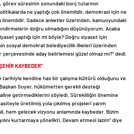
a, görev süresinin sonundaki borç tutarının
politikalarda ne yaptığı çok önemlidir, demokrasi için ne
tkı önemlidir. Sadece anketler üzerinden, kamuoyundaki
lendirmelerin doğru olmadığını düşünüyorum. Acaba
iyaset yaptığı için mi böyle? Doğru siyaset için
 sosyal demokrat belediyecilik ilkeleri üzerinden
 çerçevesinde aday belirlemesi güzel olmaz mı?” dedi.
 ŞEHİR KAYBEDER”
ık tarihiyle kendine has bir çalışma kültürü olduğunu ve
 Başkan Soyer, hükümetten gerekli desteği
ine getirmediklerini söyledi. Sürekliliğin önemine
iteyle üretilmiş yola çıkılmış projeleri yarım
ali, hem gelecek vizyonu anlamında kaybeder. Bizim
yılını kurtarmaya yönelikti. Devam etmesi lazım” diye