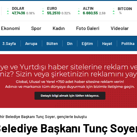
DOLAR
EURO
ALTIN
BITCOIN
47,7436
55,2510
6.660,55
%
0.18%
0.32%
2,59
Ekonomi
Spor
Kadın
Foto Galeri
Videolar
3.Sayfa
Avrupa
Bülten
Din
Eğitim
Hayat
Politika
hir Belediye Başkanı Tunç Soyer, gençlerle buluştu
elediye Başkanı Tunç Soyer