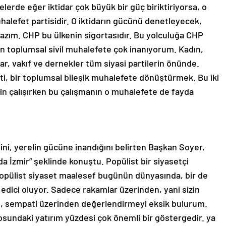
lerde eğer iktidar çok büyük bir güç biriktiriyorsa, o
lefet partisidir. O iktidarın gücünü denetleyecek,
azım. CHP bu ülkenin sigortasıdır. Bu yolculuğa CHP
n toplumsal sivil muhalefete çok inanıyorum. Kadın,
ar, vakıf ve dernekler tüm siyasi partilerin önünde.
ti, bir toplumsal bileşik muhalefete dönüştürmek. Bu iki
in çalışırken bu çalışmanın o muhalefete de fayda
ni, yerelin gücüne inandığını belirten Başkan Soyer,
 İzmir” şeklinde konuştu. Popülist bir siyasetçi
Popülist siyaset maalesef bugünün dünyasında, bir de
p edici oluyor. Sadece rakamlar üzerinden, yani sizin
n, sempati üzerinden değerlendirmeyi eksik bulurum.
osundaki yatırım yüzdesi çok önemli bir göstergedir. ya