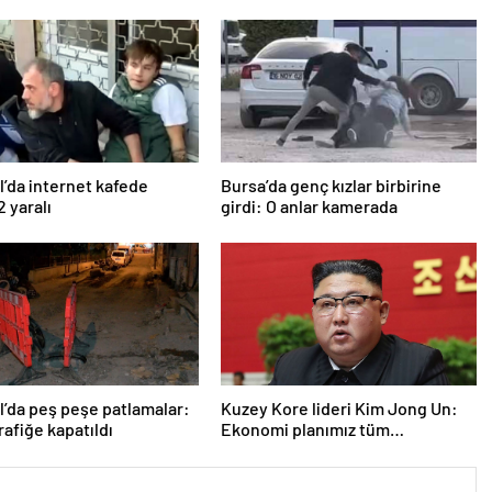
l’da internet kafede
Bursa’da genç kızlar birbirine
2 yaralı
girdi: O anlar kamerada
l’da peş peşe patlamalar:
Kuzey Kore lideri Kim Jong Un:
rafiğe kapatıldı
Ekonomi planımız tüm
sektörlerde başarısız oldu