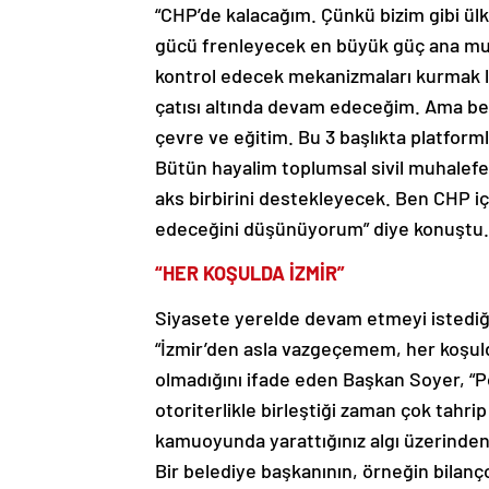
“CHP’de kalacağım. Çünkü bizim gibi ülke
gücü frenleyecek en büyük güç ana muha
kontrol edecek mekanizmaları kurmak l
çatısı altında devam edeceğim. Ama be
çevre ve eğitim. Bu 3 başlıkta platforml
Bütün hayalim toplumsal sivil muhalefe
aks birbirini destekleyecek. Ben CHP iç
edeceğini düşünüyorum” diye konuştu.
“HER KOŞULDA İZMİR”
Siyasete yerelde devam etmeyi istediği
“İzmir’den asla vazgeçemem, her koşulda
olmadığını ifade eden Başkan Soyer, “
otoriterlikle birleştiği zaman çok tahri
kamuoyunda yarattığınız algı üzerinde
Bir belediye başkanının, örneğin bilanç