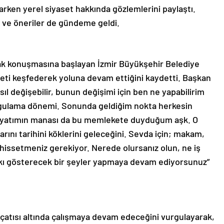
parken yerel siyaset hakkında gözlemlerini paylaştı.
 ve öneriler de gündeme geldi.
arak konuşmasına başlayan İzmir Büyükşehir Belediye
ti keşfederek yoluna devam ettiğini kaydetti. Başkan
ıl değişebilir, bunun değişimi için ben ne yapabilirim
sorgulama dönemi. Sonunda geldiğim nokta herkesin
 hayatımın manası da bu memlekete duyduğum aşk. O
rını tarihini köklerini geleceğini. Sevda için; makam,
 hissetmeniz gerekiyor. Nerede olursanız olun, ne iş
kı gösterecek bir şeyler yapmaya devam ediyorsunuz”
çatısı altında çalışmaya devam edeceğini vurgulayarak,