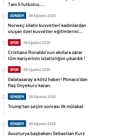
Tam 5 futbolcu….
GÜNDEM
08 Ağustos 2026
Norweç silahlı kuvvetleri kadınlardan
oluşan özel kuvvetler eğitimlerini
başlattı.
SPOR
08 Ağustos 2026
Cristiano Ronaldo’nun akıllara zarar
tüm kariyerinin istatistiğini çıkardık !
SPOR
08 Ağustos 2026
Galatasaray’a kötü haber! Monaco’dan
flaş Onyekuru kararı.
GÜNDEM
08 Ağustos 2026
Trump’tan seçim sonrası ilk mülakat
GÜNDEM
08 Ağustos 2026
Avusturya başbakanı Sebastian Kurz