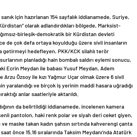
sanık için hazırlanan 154 sayfalık iddianamede, Suriye,
Kürdistan” olarak adlandırdıkları bölgede, Marksist-
ağımsız-birleşik-demokratik bir Kürdistan devleti
e de çok defa ortaya koyulduğu üzere sivil insanların
 getirmeyi hedefleyen, PKK/KCK silahlı terör
rlarının planladığı hain bombalı saldırı eylemi sonucu,
aki Ecrin Meydan ile babası Yusuf Meydan, Adem
e Arzu Özsoy ile kızı Yağmur Uçar olmak üzere 6 sivil
nin yaralandığı ve birçok iş yerinin maddi hasara uğradığı
aktığı anlar saatleriyle aktarıldı.
ldığının da belirtildiği iddianamede, incelenen kamera
enli pantolon, haki renk polar ve siyah deri ceket giyen,
ü ve maske takan kadın şahsın sırtında kahverengi çanta
 1 saat önce 15.16 sıralarında Taksim Meydanı’nda Atatürk