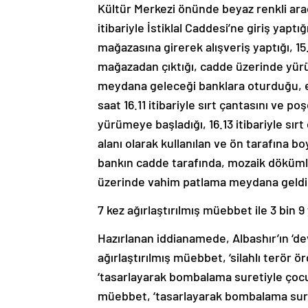
Kültür Merkezi önünde beyaz renkli araç
itibariyle İstiklal Caddesi’ne giriş yapt
mağazasına girerek alışveriş yaptığı, 15.
mağazadan çıktığı, cadde üzerinde yür
meydana geleceği banklara oturduğu, el
saat 16.11 itibariyle sırt çantasını ve 
yürümeye başladığı, 16.13 itibariyle sır
alanı olarak kullanılan ve ön tarafına 
bankın cadde tarafında, mozaik dökümlü
üzerinde vahim patlama meydana geldiği
7 kez ağırlaştırılmış müebbet ile 3 bin 9
Hazırlanan iddianamede, Albashır’ın ‘d
ağırlaştırılmış müebbet, ‘silahlı terör 
‘tasarlayarak bombalama suretiyle çocu
müebbet, ‘tasarlayarak bombalama suret