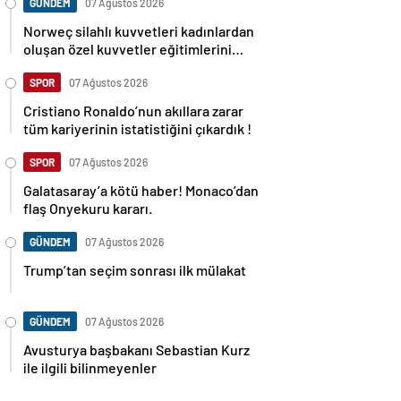
GÜNDEM
07 Ağustos 2026
Norweç silahlı kuvvetleri kadınlardan
oluşan özel kuvvetler eğitimlerini
başlattı.
SPOR
07 Ağustos 2026
Cristiano Ronaldo’nun akıllara zarar
tüm kariyerinin istatistiğini çıkardık !
SPOR
07 Ağustos 2026
Galatasaray’a kötü haber! Monaco’dan
flaş Onyekuru kararı.
GÜNDEM
07 Ağustos 2026
Trump’tan seçim sonrası ilk mülakat
GÜNDEM
07 Ağustos 2026
Avusturya başbakanı Sebastian Kurz
ile ilgili bilinmeyenler