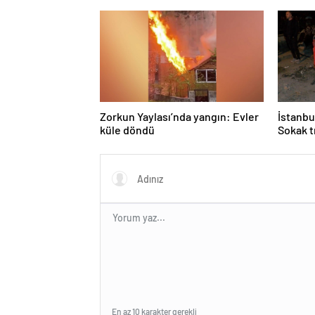
Zorkun Yaylası’nda yangın: Evler
İstanbu
küle döndü
Sokak t
En az 10 karakter gerekli