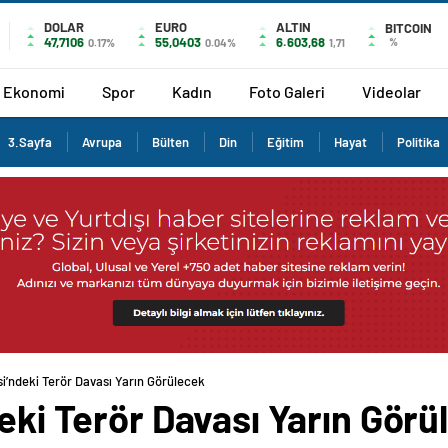
DOLAR
EURO
ALTIN
BITCOIN
47,7106
55,0403
6.603,68
%
0.17%
0.04%
1,71
Ekonomi
Spor
Kadın
Foto Galeri
Videolar
3.Sayfa
Avrupa
Bülten
Din
Eğitim
Hayat
Politika
si’ndeki Terör Davası Yarın Görülecek
deki Terör Davası Yarın Görü