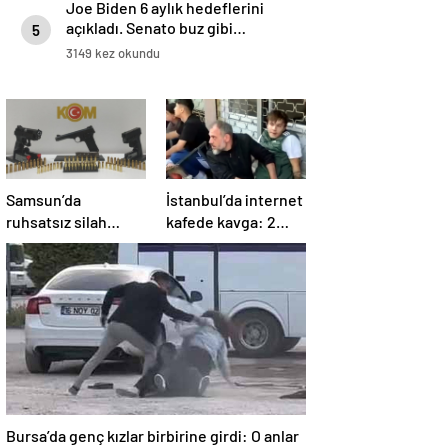
Joe Biden 6 aylık hedeflerini
açıkladı. Senato buz gibi…
5
3149 kez okundu
Samsun’da
İstanbul’da internet
ruhsatsız silah
kafede kavga: 2
operasyonu: 1 kişi
yaralı
yakalandı
Bursa’da genç kızlar birbirine girdi: O anlar