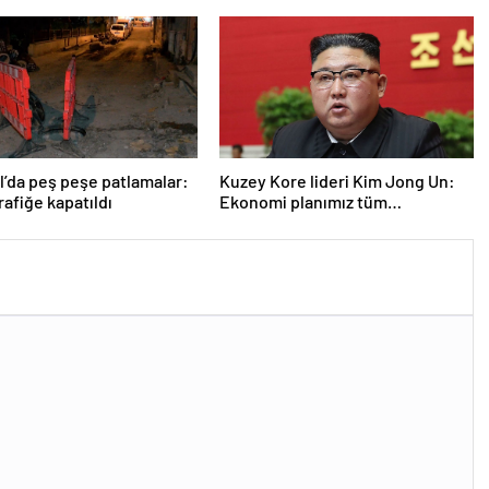
l’da peş peşe patlamalar:
Kuzey Kore lideri Kim Jong Un:
rafiğe kapatıldı
Ekonomi planımız tüm
sektörlerde başarısız oldu