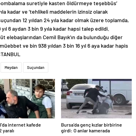
k bombalama suretiyle kasten öldürmeye teşebbüs’
la kadar ve ‘tehlikeli maddelerin izinsiz olarak
 suçundan 12 yıldan 24 yıla kadar olmak üzere toplamda,
yıl 6 aydan 3 bin 9 yıla kadar hapsi talep edildi.
güt elebaşlarından Cemil Bayık’ın da bulunduğu diğer
ş müebbet ve bin 938 yıldan 3 bin 16 yıl 6 aya kadar hapis
 İSTANBUL
Meydan
Suçundan
l’da internet kafede
Bursa’da genç kızlar birbirine
2 yaralı
girdi: O anlar kamerada