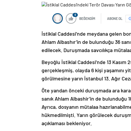
0
BEĞENDİM
ABONE OL
İstiklal Caddesi’nde meydana gelen bomb
Ahlam Albashır’in de bulunduğu 36 sanı
edilecek. Duruşmada savcılıkça mütalaa
Beyoğlu İstiklal Caddesi’nde 13 Kasım 2
gerçekleşmiş, olayda 6 kişi yaşamını yiti
görülmesine yarın İstanbul 13. Ağır Ce
Öte yandan önceki duruşmada ara karar
sanık Ahlam Albashir’in de bulunduğu 18
Ayrıca, dosyanın mütalaa hazırlanabilm
hükmedilmişti. Yarın görülecek duruşma
açıklaması bekleniyor.