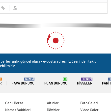
berleri anlık güncel olarak e-posta adresiniz üzerinden takip
ebilirsiniz.
K
TAHMİNİ
LİG
EKONOMİ
E
R
HAVA DURUMU
PUAN DURUMU
HISSELER
PARI
Canlı Borsa
Altınlar
Foto Galeri
Namaz Vakitleri
Dövizler
Video Galeri