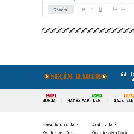
Gönder
Ha
ed
CANLI
ANLIK
GÜNLÜ
BORSA
NAMAZ VAKITLERI
GAZETELE
Hava Durumu Dark
Canlı Tv Dark
Yol Durumu Dark
Yayın Akışları Dark