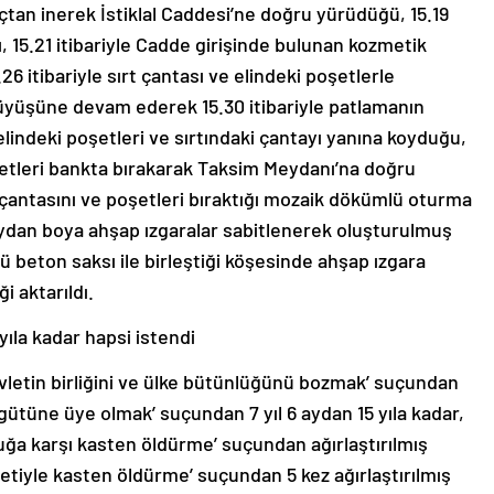
tan inerek İstiklal Caddesi’ne doğru yürüdüğü, 15.19
ığı, 15.21 itibariyle Cadde girişinde bulunan kozmetik
26 itibariyle sırt çantası ve elindeki poşetlerle
üyüşüne devam ederek 15.30 itibariyle patlamanın
indeki poşetleri ve sırtındaki çantayı yanına koyduğu,
poşetleri bankta bırakarak Taksim Meydanı’na doğru
t çantasını ve poşetleri bıraktığı mozaik dökümlü oturma
boydan boya ahşap ızgaralar sabitlenerek oluşturulmuş
 beton saksı ile birleştiği köşesinde ahşap ızgara
 aktarıldı.
 yıla kadar hapsi istendi
evletin birliğini ve ülke bütünlüğünü bozmak’ suçundan
örgütüne üye olmak’ suçundan 7 yıl 6 aydan 15 yıla kadar,
ğa karşı kasten öldürme’ suçundan ağırlaştırılmış
iyle kasten öldürme’ suçundan 5 kez ağırlaştırılmış