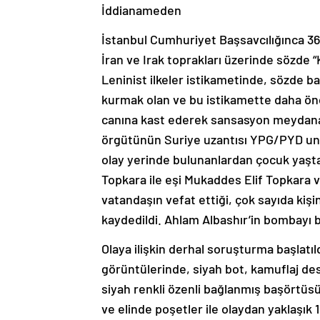
İddianameden
İstanbul Cumhuriyet Başsavcılığınca 36 
İran ve Irak toprakları üzerinde sözde “
Leninist ilkeler istikametinde, sözde b
kurmak olan ve bu istikamette daha önc
canına kast ederek sansasyon meydana
örgütünün Suriye uzantısı YPG/PYD unsu
olay yerinde bulunanlardan çocuk yaşt
Topkara ile eşi Mukaddes Elif Topkara v
vatandaşın vefat ettiği, çok sayıda kişi
kaydedildi. Ahlam Albashır’in bombayı bır
Olaya ilişkin derhal soruşturma başlatı
görüntülerinde, siyah bot, kamuflaj des
siyah renkli özenli bağlanmış başörtüs
ve elinde poşetler ile olaydan yaklaşık