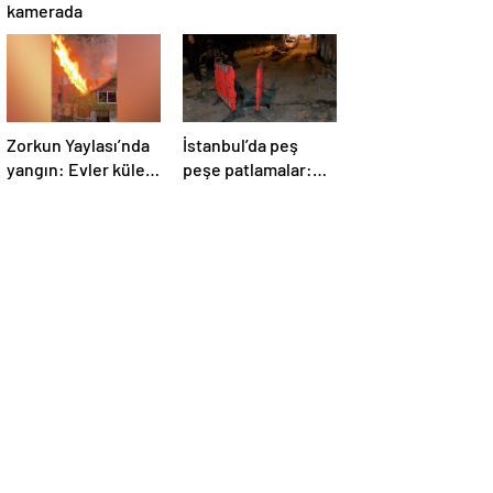
kamerada
Zorkun Yaylası’nda
İstanbul’da peş
yangın: Evler küle
peşe patlamalar:
döndü
Sokak trafiğe
kapatıldı