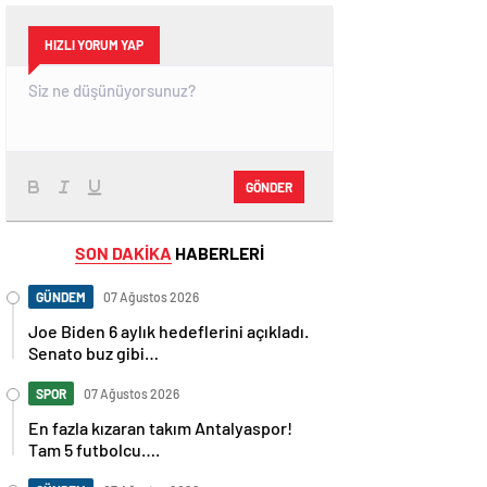
HIZLI YORUM YAP
GÖNDER
SON DAKİKA
HABERLERİ
GÜNDEM
07 Ağustos 2026
Joe Biden 6 aylık hedeflerini açıkladı.
Senato buz gibi…
SPOR
07 Ağustos 2026
En fazla kızaran takım Antalyaspor!
Tam 5 futbolcu….