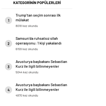
KATEGORİNİN POPÜLERLERİ
Trump’tan seçim sonrası ilk
mülakat
1
8018 kez okundu
Samsun’da ruhsatsız silah
operasyonu: 1 kişi yakalandı
2
6159 kez okundu
Avusturya başbakanı Sebastian
Kurz ile ilgili bilinmeyenler
3
5044 kez okundu
Avusturya başbakanı Sebastian
Kurz ile ilgili bilinmeyenler
4
4970 kez okundu