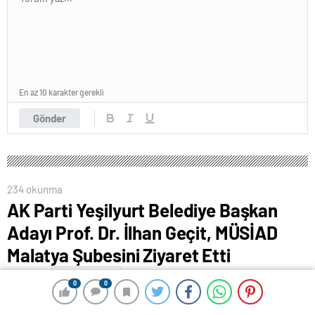
En az 10 karakter gerekli
Gönder
234 okunma
AK Parti Yeşilyurt Belediye Başkan
Adayı Prof. Dr. İlhan Geçit, MÜSİAD
Malatya Şubesini Ziyaret Etti
16 Şubat 2024 00:51
ABONE OL
News
0
0
0
0
AK Parti Yeşilyurt Belediye Başkan Adayı Prof. Dr.