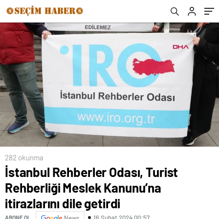
Şubesini Ziyaret Etti
282 okunma
İstanbul Rehberler Odası, Turist
Rehberliği Meslek Kanunu’na
itirazlarını dile getirdi
16 Şubat 2024 00:57
ABONE OL
News