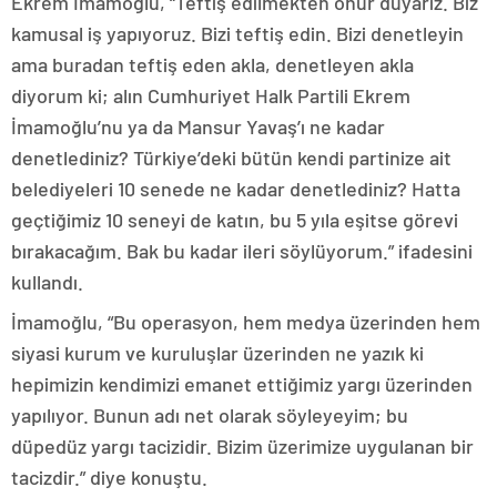
Ekrem İmamoğlu, “Teftiş edilmekten onur duyarız. Biz
kamusal iş yapıyoruz. Bizi teftiş edin. Bizi denetleyin
ama buradan teftiş eden akla, denetleyen akla
diyorum ki; alın Cumhuriyet Halk Partili Ekrem
İmamoğlu’nu ya da Mansur Yavaş’ı ne kadar
denetlediniz? Türkiye’deki bütün kendi partinize ait
belediyeleri 10 senede ne kadar denetlediniz? Hatta
geçtiğimiz 10 seneyi de katın, bu 5 yıla eşitse görevi
bırakacağım. Bak bu kadar ileri söylüyorum.” ifadesini
kullandı.
İmamoğlu, “Bu operasyon, hem medya üzerinden hem
siyasi kurum ve kuruluşlar üzerinden ne yazık ki
hepimizin kendimizi emanet ettiğimiz yargı üzerinden
yapılıyor. Bunun adı net olarak söyleyeyim; bu
düpedüz yargı tacizidir. Bizim üzerimize uygulanan bir
tacizdir.” diye konuştu.