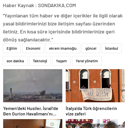
Haber Kaynak : SONDAKIKA.COM
“Yayınlanan tüm haber ve diğer içerikler ile ilgili olarak
yasal bildirimlerinizi bize iletişim sayfası üzerinden
iletiniz. En kısa süre içerisinde bildirimlerinize geri
dönüş sağlanılacaktır.”
Eğitim
Ekonomi
ekrem imamoğlu
güncel
İstanbul
son dakika
Teknoloji
Yaşam
Yerel yönetim
Yemen’deki Husiler, İsrail’de
İtalya’da Türk öğrencilerin
Ben Gurion Havalimanı’nı
vize zaferi
vurdu