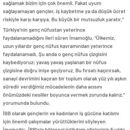
sağlamak bizim için çok önemli. Fakat uyum
sağlayamayan gençler, iş kaybetme ya da düşük ücret
riskiyle karşı karşıya. Bu büyük bir mutsuzluk yaratır.”
Türkiye’nin genç nüfustan yeterince
faydalanamadığını ileri süren İmamoğlu, “Ülkemiz,
uzun yıllardır genç nüfus kavramından yeterince
faydalanamadı. Şu anda o genç nüfus çizgisini
kaybediyoruz; yavaş yavaş yaşlanan bir nüfus
çizgisine doğru inişe geçiyoruz. Bu fırsatı kaçırırsak,
sanayi devrimini kaçıran bir toplum olarak yüz yılı aşkın
süredir verdiğimiz mücadelenin daha acısını
önümüzdeki nesiller boyunca vermek zorunda kalırız.”
yorumunda bulundu.
İBB olarak gençlerin ve kadınların iş gücüne katılımı
için önemli çalışmalar yürüttüklerini söyleyen
İmamoğlu, İBB’nin bölgesel istihdam ofislerinin 5 yılda