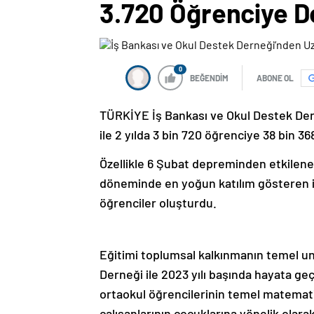
3.720 Öğrenciye D
0
BEĞENDİM
ABONE OL
TÜRKİYE İş Bankası ve Okul Destek Derne
ile 2 yılda 3 bin 720 öğrenciye 38 bin 3
Özellikle 6 Şubat depreminden etkilene
döneminde en yoğun katılım gösteren il 
öğrenciler oluşturdu.
Eğitimi toplumsal kalkınmanın temel un
Derneği ile 2023 yılı başında hayata ge
ortaokul öğrencilerinin temel matematik
çalışanlarının çocuklarına yönelik olar