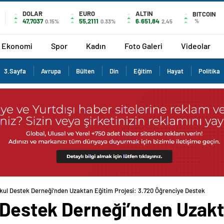
DOLAR
EURO
ALTIN
BITCOIN
47,7037
55,2111
6.651,84
%
0.15%
0.33%
2,45
Ekonomi
Spor
Kadın
Foto Galeri
Videolar
3.Sayfa
Avrupa
Bülten
Din
Eğitim
Hayat
Politika
Okul Destek Derneği’nden Uzaktan Eğitim Projesi: 3.720 Öğrenciye Destek
 Destek Derneği’nden Uzakt