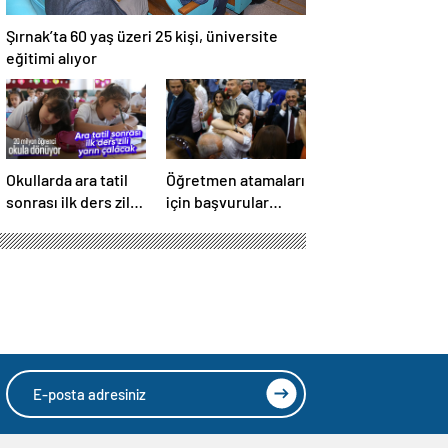
Şırnak’ta 60 yaş üzeri 25 kişi, üniversite
eğitimi alıyor
Okullarda ara tatil
Öğretmen atamaları
sonrası ilk ders zili
için başvurular
yarın çalacak
bugün başlıyor