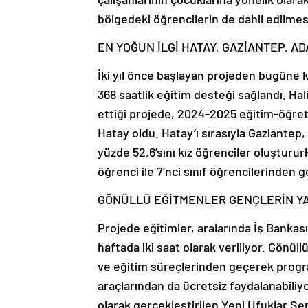
bölgedeki öğrencilerin de dahil edilmesi
EN YOĞUN İLGİ HATAY, GAZİANTEP, A
İki yıl önce başlayan projeden bugüne 
368 saatlik eğitim desteği sağlandı. H
ettiği projede, 2024-2025 eğitim-öğret
Hatay oldu. Hatay’ı sırasıyla Gaziantep,
yüzde 52,6’sını kız öğrenciler oluştururk
öğrenci ile 7’nci sınıf öğrencilerinden g
GÖNÜLLÜ EĞİTMENLER GENÇLERİN Y
Projede eğitimler, aralarında İş Bankas
haftada iki saat olarak veriliyor. Gönül
ve eğitim süreçlerinden geçerek progra
araçlarından da ücretsiz faydalanabiliyo
olarak gerçekleştirilen Yeni Ufuklar Sem