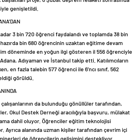
yle genişletildi.
DANA’DAN
kadar 3 bin 720 öğrenci faydalandı ve toplamda 38 bin
alihazırda bin 680 öğrencinin uzaktan eğitime devam
im döneminde en yoğun ilgi gösteren il 556 öğrenciyle
 Adana, Adıyaman ve İstanbul takip etti. Katılımcıların
en, en fazla talebin 577 öğrenci ile 6’ncı sınıf, 562
eldiği görüldü.
ANINDA
ı çalışanlarının da bulunduğu gönüllüler tarafından,
lüler, Okul Destek Derneği aracılığıyla başvuru, mülakat
ma dahil oluyor. Öğrenciler eğitim teknolojisi
r. Ayrıca alanında uzman kişiler tarafından çevrim içi
inerleri de öğrencilerin gelişimini destekliyor.