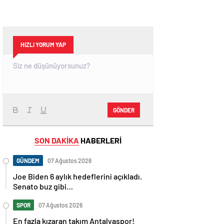
HIZLI YORUM YAP
GÖNDER
SON DAKİKA
HABERLERİ
GÜNDEM
07 Ağustos 2026
Joe Biden 6 aylık hedeflerini açıkladı.
Senato buz gibi…
SPOR
07 Ağustos 2026
En fazla kızaran takım Antalyaspor!