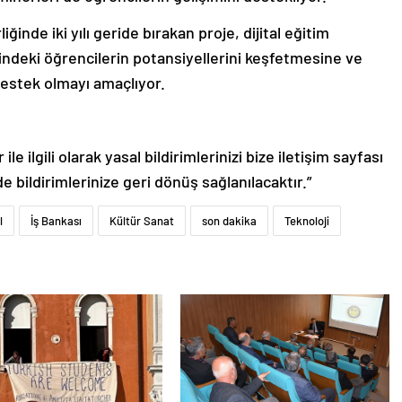
ğinde iki yılı geride bırakan proje, dijital eğitim
rindeki öğrencilerin potansiyellerini keşfetmesine ve
destek olmayı amaçlıyor.
le ilgili olarak yasal bildirimlerinizi bize iletişim sayfası
de bildirimlerinize geri dönüş sağlanılacaktır.”
l
İş Bankası
Kültür Sanat
son dakika
Teknoloji