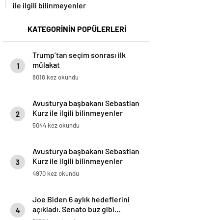
ile ilgili bilinmeyenler
KATEGORİNİN POPÜLERLERİ
Trump’tan seçim sonrası ilk
mülakat
1
8018 kez okundu
Avusturya başbakanı Sebastian
Kurz ile ilgili bilinmeyenler
2
5044 kez okundu
Avusturya başbakanı Sebastian
Kurz ile ilgili bilinmeyenler
3
4970 kez okundu
Joe Biden 6 aylık hedeflerini
açıkladı. Senato buz gibi…
4