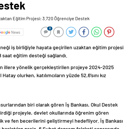
estek
0
News
ği iş birliğiyle hayata geçirilen uzaktan eğitim projesi
68 saat eğitim desteği sağlandı.
n illere yönelik gerçekleştirilen projeye 2024-2025
Hatay olurken, katılımcıların yüzde 52,6’sını kız
surlarından biri olarak gören İş Bankası, Okul Destek
çirdiği projeyle, devlet okullarında öğrenim gören
 ve fen becerilerini geliştirmeyi hedefliyor. İş Bankası
ak başlatılan proje, 6 Şubat deprem felaketi sonrasında