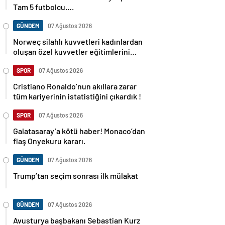
Tam 5 futbolcu….
GÜNDEM
07 Ağustos 2026
Norweç silahlı kuvvetleri kadınlardan
oluşan özel kuvvetler eğitimlerini
başlattı.
SPOR
07 Ağustos 2026
Cristiano Ronaldo’nun akıllara zarar
tüm kariyerinin istatistiğini çıkardık !
SPOR
07 Ağustos 2026
Galatasaray’a kötü haber! Monaco’dan
flaş Onyekuru kararı.
GÜNDEM
07 Ağustos 2026
Trump’tan seçim sonrası ilk mülakat
GÜNDEM
07 Ağustos 2026
Avusturya başbakanı Sebastian Kurz