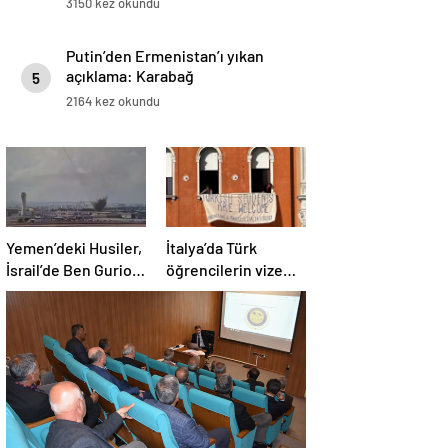
3150 kez okundu
Putin’den Ermenistan’ı yıkan
açıklama: Karabağ
5
Azerbaycan’ın ayrılmaz bir
2164 kez okundu
parçasıdır!
Yemen’deki Husiler,
İtalya’da Türk
İsrail’de Ben Gurion
öğrencilerin vize
Havalimanı’nı vurdu
zaferi