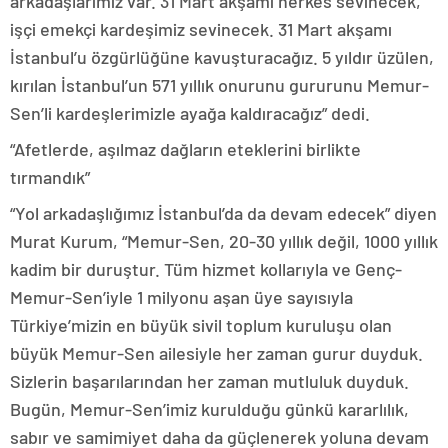
arkadaşlarımız var. 31 Mart akşamı herkes sevinecek,
işçi emekçi kardeşimiz sevinecek. 31 Mart akşamı
İstanbul’u özgürlüğüne kavuşturacağız. 5 yıldır üzülen,
kırılan İstanbul’un 571 yıllık onurunu gururunu Memur-
Sen’li kardeşlerimizle ayağa kaldıracağız” dedi.
“Afetlerde, aşılmaz dağların eteklerini birlikte
tırmandık”
“Yol arkadaşlığımız İstanbul’da da devam edecek” diyen
Murat Kurum, “Memur-Sen, 20-30 yıllık değil, 1000 yıllık
kadim bir duruştur. Tüm hizmet kollarıyla ve Genç-
Memur-Sen’iyle 1 milyonu aşan üye sayısıyla
Türkiye’mizin en büyük sivil toplum kuruluşu olan
büyük Memur-Sen ailesiyle her zaman gurur duyduk.
Sizlerin başarılarından her zaman mutluluk duyduk.
Bugün, Memur-Sen’imiz kurulduğu günkü kararlılık,
sabır ve samimiyet daha da güçlenerek yoluna devam