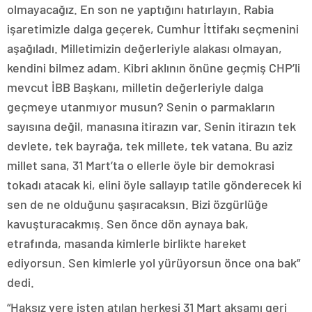
olmayacağız. En son ne yaptığını hatırlayın. Rabia
işaretimizle dalga geçerek, Cumhur İttifakı seçmenini
aşağıladı. Milletimizin değerleriyle alakası olmayan,
kendini bilmez adam. Kibri aklının önüne geçmiş CHP’li
mevcut İBB Başkanı, milletin değerleriyle dalga
geçmeye utanmıyor musun? Senin o parmakların
sayısına değil, manasına itirazın var. Senin itirazın tek
devlete, tek bayrağa, tek millete, tek vatana. Bu aziz
millet sana, 31 Mart’ta o ellerle öyle bir demokrasi
tokadı atacak ki, elini öyle sallayıp tatile gönderecek ki
sen de ne olduğunu şaşıracaksın. Bizi özgürlüğe
kavuşturacakmış. Sen önce dön aynaya bak,
etrafında, masanda kimlerle birlikte hareket
ediyorsun. Sen kimlerle yol yürüyorsun önce ona bak”
dedi.
“Haksız yere işten atılan herkesi 31 Mart akşamı geri