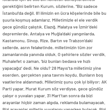
gerektiğini belirten Kurum, sözlerine, “Biz sadece
İstanbul’da değil, 81 ilimizin en ücra köşelerinde bile bu
şuurla koşmuş adamlarız. Milletimizle el ele verdik
gece gündüz çalıştık. Elazığ, Malatya ve İzmir’deki
depremlerde, Antalya ve Muğla’daki yangınlarda,
Kastamonu, Sinop, Rize, Bartın ve Trabzon’daki
sellerde, asrın felaketinde, milletimizin tüm zor
zamanlarında yanında olduk. O şehirlere sözler verdik.
Muhalefet o zaman, ‘biz bunları bedava ve hızlı
yapacağız’ dedi. Ne oldu? 28 Mayıs’ta milletimiz yine
eserden, gerçekten yana tavrını koydu. Bunların boş
vaatlerine aldanmadı. Milletimiz şunu çok iyi biliyor; AK
Parti yapar. Murat Kurum söz verdiyse, gece gündüz
çalışır o yuvaları yapar. 31 Mart’tan sonra da bizi
arayanlar hiçbir zaman algıda, reklamda bulamayacak.
Bizi arayanlar milletin yuvalarını yaparken bulacak. Bizi