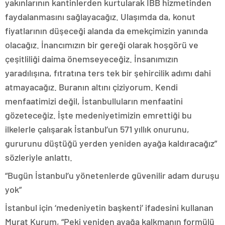
yakınlarının kantinlerden kurtularak İBB hizmetinden
faydalanmasını sağlayacağız. Ulaşımda da, konut
fiyatlarının düşeceği alanda da emekçimizin yanında
olacağız. İnancımızın bir gereği olarak hoşgörü ve
çeşitliliği daima önemseyeceğiz. İnsanımızın
yaradılışına, fıtratına ters tek bir şehircilik adımı dahi
atmayacağız. Buranın altını çiziyorum. Kendi
menfaatimizi değil, İstanbulluların menfaatini
gözeteceğiz. İşte medeniyetimizin emrettiği bu
ilkelerle çalışarak İstanbul’un 571 yıllık onurunu,
gururunu düştüğü yerden yeniden ayağa kaldıracağız”
sözleriyle anlattı.
“Bugün İstanbul’u yönetenlerde güvenilir adam duruşu
yok”
İstanbul için ‘medeniyetin başkenti’ ifadesini kullanan
Murat Kurum, “Peki yeniden ayağa kalkmanın formülü