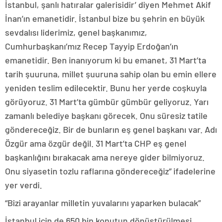
İstanbul, şanlı hatıralar galerisidir’ diyen Mehmet Akif
İnan’ın emanetidir. İstanbul bize bu şehrin en büyük
sevdalısı liderimiz, genel başkanımız,
Cumhurbaşkanı’mız Recep Tayyip Erdoğan’ın
emanetidir. Ben inanıyorum ki bu emanet, 31 Mart’ta
tarih şuuruna, millet şuuruna sahip olan bu emin ellere
yeniden teslim edilecektir. Bunu her yerde coşkuyla
görüyoruz. 31 Mart’ta gümbür gümbür geliyoruz. Yarı
zamanlı belediye başkanı görecek. Onu süresiz tatile
göndereceğiz. Bir de bunların eş genel başkanı var. Adı
Özgür ama özgür değil. 31 Mart’ta CHP eş genel
başkanlığını bırakacak ama nereye gider bilmiyoruz.
Onu siyasetin tozlu raflarına göndereceğiz” ifadelerine
yer verdi.
“Bizi arayanlar milletin yuvalarını yaparken bulacak”
İstanbul için de 650 bin konutun dönüştürülmesi