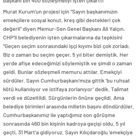
başkanı bin 400 sözleşmeliyi işten çıkarttı”
Murat Kurum’un projesi için “Sayın başkanımızın
emekçilere sosyal konut, kreş gibi destekleri çok
değerli” diyen Memur-Sen Genel Başkanı Ali Yalçın,
CHP’li belediyenin işten çıkarmalarına da tepkisini
“Geçen seçim sonrasındaki işçi kıyımı bizi çok zorladı.
Biz o zaman bu seçim geçer, 5 yıl biter demiştik. Her
yerde afişe edeceğimizi söylemiştik ve şimdi o zaman
geldi. Bunlar sözleşmeli memuru attılar. Emekçiyi
sürdüler. Sayın Cumhurbaşkanı’mıza gittik ‘bu ruhsat
kötü kullanılıyor ve istifaya zorlanıyor’ dedik. Talimat
verdi ve düzeltildi. Sürgünlerin önüne geçildi. Ama
belediye birimleri arasında milletin başını döndürdüler.
Cumhurbaşkanımız ile yaptığımız son görüşme
sonrasında 460 bin kişinin kadroya geçişi oldu. 5 yıl
geçti, 31 Mart’a gidiyoruz. Sayın Kılıçdaroğlu ’emekçiye