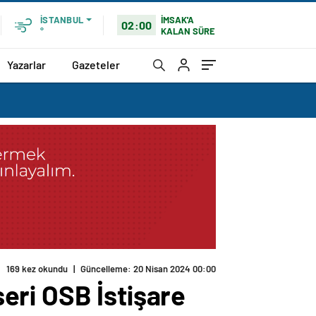
İMSAK'A
İSTANBUL
02:00
KALAN SÜRE
°
Yazarlar
Gazeteler
169 kez okundu
|
Güncelleme: 20 Nisan 2024 00:00
eri OSB İstişare