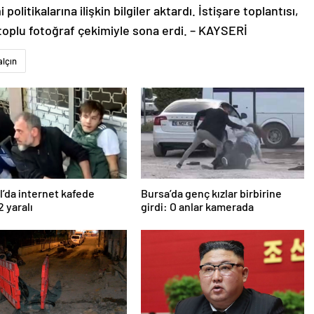
itikalarına ilişkin bilgiler aktardı. İstişare toplantısı,
plu fotoğraf çekimiyle sona erdi. – KAYSERİ
alçın
l’da internet kafede
Bursa’da genç kızlar birbirine
2 yaralı
girdi: O anlar kamerada