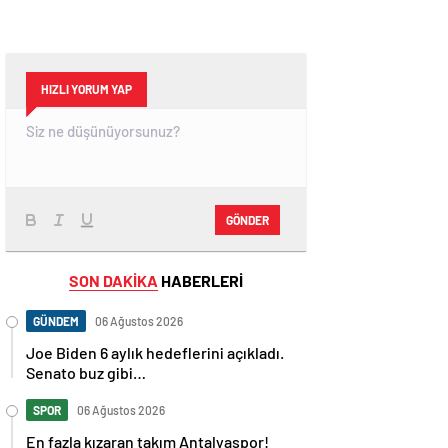
HIZLI YORUM YAP
GÖNDER
SON DAKİKA
HABERLERİ
GÜNDEM
06 Ağustos 2026
Joe Biden 6 aylık hedeflerini açıkladı.
Senato buz gibi…
SPOR
06 Ağustos 2026
En fazla kızaran takım Antalyaspor!