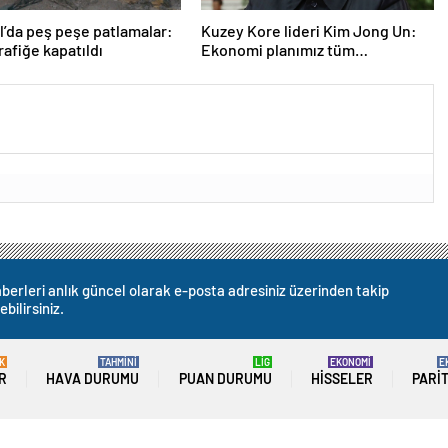
l’da peş peşe patlamalar:
Kuzey Kore lideri Kim Jong Un:
rafiğe kapatıldı
Ekonomi planımız tüm
sektörlerde başarısız oldu
berleri anlık güncel olarak e-posta adresiniz üzerinden takip
ebilirsiniz.
K
TAHMİNİ
LİG
EKONOMİ
E
R
HAVA DURUMU
PUAN DURUMU
HISSELER
PARI