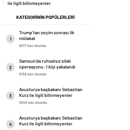
ile ilgili bilinmeyenler
KATEGORİNİN POPÜLERLERİ
Trump’tan seçim sonrası ilk
mülakat
1
8017 kez okundu
Samsun’da ruhsatsız silah
operasyonu: 1 kişi yakalandı
2
6158 kez okundu
Avusturya başbakanı Sebastian
Kurz ile ilgili bilinmeyenler
3
5043 kez okundu
Avusturya başbakanı Sebastian
Kurz ile ilgili bilinmeyenler
4