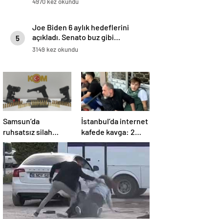
4970 kez okundu
Joe Biden 6 aylık hedeflerini
açıkladı. Senato buz gibi…
5
3149 kez okundu
Samsun’da
İstanbul’da internet
ruhsatsız silah
kafede kavga: 2
operasyonu: 1 kişi
yaralı
yakalandı