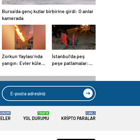
Bursa’da genç kızlar birbirine girdi: O anlar
kamerada
Zorkun Yaylası’nda
İstanbul’da peş
yangın: Evler küle
peşe patlamalar:
döndü
Sokak trafiğe
kapatıldı
KONOMİ
TRAFİK
CANLI
TELER
YOL DURUMU
KRIPTO PARALAR