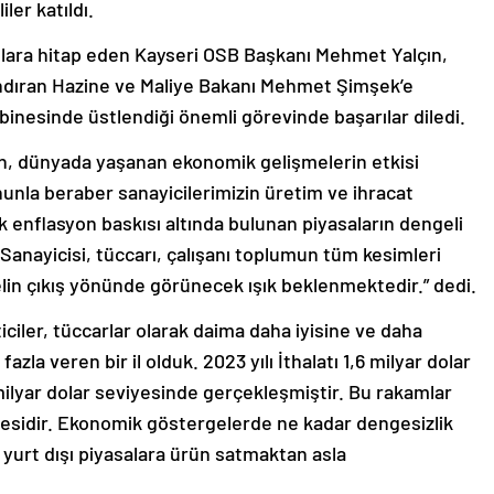
ler katıldı.
ımcılara hitap eden Kayseri OSB Başkanı Mehmet Yalçın,
ndıran Hazine ve Maliye Bakanı Mehmet Şimşek’e
nesinde üstlendiği önemli görevinde başarılar diledi.
n, dünyada yaşanan ekonomik gelişmelerin etkisi
nunla beraber sanayicilerimizin üretim ve ihracat
k enflasyon baskısı altında bulunan piyasaların dengeli
anayicisi, tüccarı, çalışanı toplumun tüm kesimleri
elin çıkış yönünde görünecek ışık beklenmektedir.” dedi.
eticiler, tüccarlar olarak daima daha iyisine ve daha
 fazla veren bir il olduk. 2023 yılı İthalatı 1,6 milyar dolar
 milyar dolar seviyesinde gerçekleşmiştir. Bu rakamlar
gesidir. Ekonomik göstergelerde ne kadar dengesizlik
yurt dışı piyasalara ürün satmaktan asla