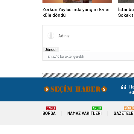
Zorkun Yaylası’nda yangın: Evler
İstanbu
küle döndü
Sokak t
Gönder
En az 10 karakter gerekli
Ha
ed
CANLI
ANLIK
GÜNLÜ
BORSA
NAMAZ VAKITLERI
GAZETELE