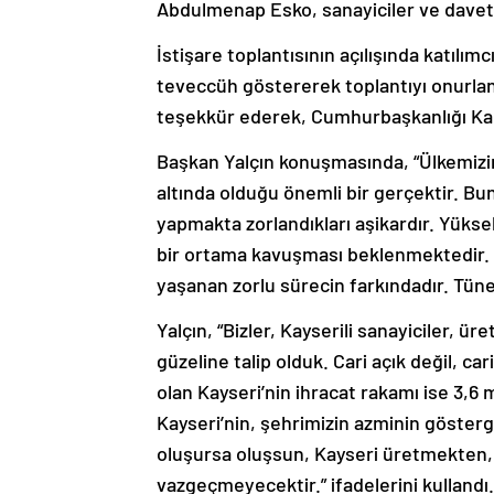
Abdulmenap Esko, sanayiciler ve davetli
İstişare toplantısının açılışında katıl
teveccüh göstererek toplantıyı onurla
teşekkür ederek, Cumhurbaşkanlığı Kabi
Başkan Yalçın konuşmasında, “Ülkemizi
altında olduğu önemli bir gerçektir. Bu
yapmakta zorlandıkları aşikardır. Yükse
bir ortama kavuşması beklenmektedir. S
yaşanan zorlu sürecin farkındadır. Tün
Yalçın, “Bizler, Kayserili sanayiciler, ür
güzeline talip olduk. Cari açık değil, cari
olan Kayseri’nin ihracat rakamı ise 3,6
Kayseri’nin, şehrimizin azminin göster
oluşursa oluşsun, Kayseri üretmekten, 
vazgeçmeyecektir.” ifadelerini kullandı.