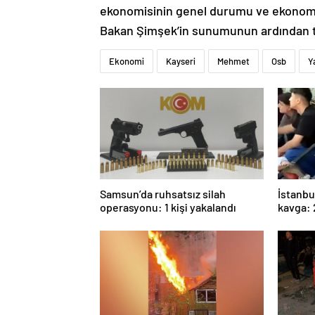
ekonomisinin genel durumu ve ekonomi pol
Bakan Şimşek’in sunumunun ardından to
Ekonomi
Kayseri
Mehmet
Osb
Y
Samsun’da ruhsatsız silah
İstanbu
operasyonu: 1 kişi yakalandı
kavga: 