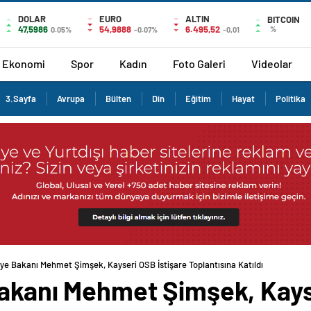
DOLAR
EURO
ALTIN
BITCOIN
47,5986
54,9888
6.495,52
%
0.05%
-0.07%
-0,01
Ekonomi
Spor
Kadın
Foto Galeri
Videolar
3.Sayfa
Avrupa
Bülten
Din
Eğitim
Hayat
Politika
iye Bakanı Mehmet Şimşek, Kayseri OSB İstişare Toplantısına Katıldı
Bakanı Mehmet Şimşek, Kays