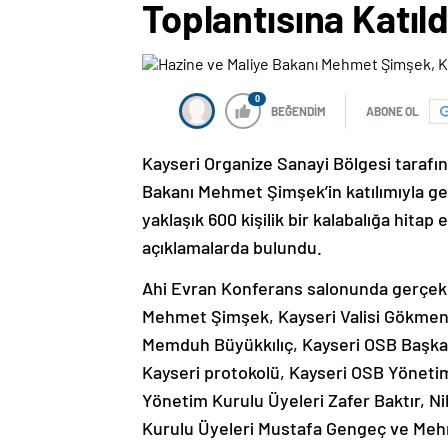
Toplantısına Katıld
0
BEĞENDİM
ABONE OL
Kayseri Organize Sanayi Bölgesi tarafın
Bakanı Mehmet Şimşek’in katılımıyla ger
yaklaşık 600 kişilik bir kalabalığa hitap
açıklamalarda bulundu.
Ahi Evran Konferans salonunda gerçekleş
Mehmet Şimşek, Kayseri Valisi Gökmen 
Memduh Büyükkılıç, Kayseri OSB Başkan
Kayseri protokolü, Kayseri OSB Yönetim
Yönetim Kurulu Üyeleri Zafer Baktır, N
Kurulu Üyeleri Mustafa Gengeç ve Meh