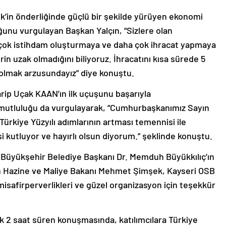
’in önderliğinde güçlü bir şekilde yürüyen ekonomi
unu vurgulayan Başkan Yalçın, “Sizlere olan
çok istihdam oluşturmaya ve daha çok ihracat yapmaya
n uzak olmadığını biliyoruz. İhracatını kısa sürede 5
r olmak arzusundayız” diye konuştu.
rip Uçak KAAN’ın ilk uçuşunu başarıyla
mutluluğu da vurgulayarak, “Cumhurbaşkanımız Sayın
ürkiye Yüzyılı adımlarının artması temennisi ile
kutluyor ve hayırlı olsun diyorum.” şeklinde konuştu.
 Büyükşehir Belediye Başkanı Dr. Memduh Büyükkılıç’ın
n Hazine ve Maliye Bakanı Mehmet Şimşek, Kayseri OSB
safirperverlikleri ve güzel organizasyon için teşekkür
 2 saat süren konuşmasında, katılımcılara Türkiye