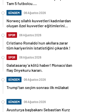
Tam 5 futbolcu….
GÜNDEM
06 Ağustos 2026
Norweç silahlı kuvvetleri kadınlardan
oluşan özel kuvvetler eğitimlerini
başlattı.
SPOR
06 Ağustos 2026
Cristiano Ronaldo’nun akıllara zarar
tüm kariyerinin istatistiğini çıkardık !
SPOR
06 Ağustos 2026
Galatasaray’a kötü haber! Monaco’dan
flaş Onyekuru kararı.
GÜNDEM
06 Ağustos 2026
Trump’tan seçim sonrası ilk mülakat
GÜNDEM
06 Ağustos 2026
Avusturya başbakanı Sebastian Kurz