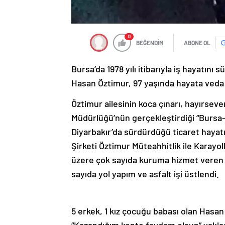
0
BEĞENDİM
ABONE OL
Bursa’da 1978 yılı itibarıyla iş hayatın
Hasan Öztimur, 97 yaşında hayata veda 
Öztimur ailesinin koca çınarı, hayırseve
Müdürlüğü’nün gerçekleştirdiği “Bursa-
Diyarbakır’da sürdürdüğü ticaret hayatın
Şirketi Öztimur Müteahhitlik ile Karayoll
üzere çok sayıda kuruma hizmet veren Öz
sayıda yol yapım ve asfalt işi üstlendi.
5 erkek, 1 kız çocuğu babası olan Hasan