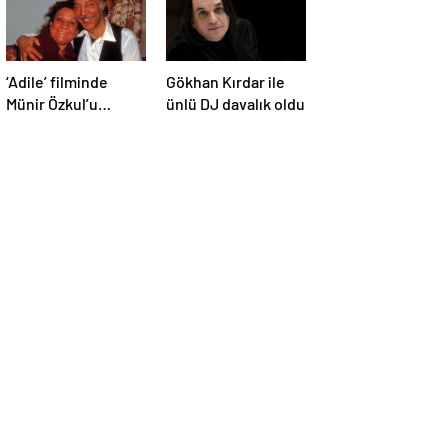
‘Adile’ filminde
Gökhan Kırdar ile
Münir Özkul’u
ünlü DJ davalık oldu
canlandıracak isim
belli oldu