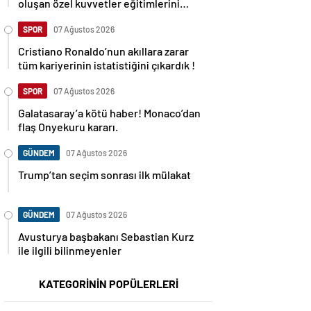
oluşan özel kuvvetler eğitimlerini
başlattı.
SPOR
07 Ağustos 2026
Cristiano Ronaldo’nun akıllara zarar
tüm kariyerinin istatistiğini çıkardık !
SPOR
07 Ağustos 2026
Galatasaray’a kötü haber! Monaco’dan
flaş Onyekuru kararı.
GÜNDEM
07 Ağustos 2026
Trump’tan seçim sonrası ilk mülakat
GÜNDEM
07 Ağustos 2026
Avusturya başbakanı Sebastian Kurz
ile ilgili bilinmeyenler
KATEGORİNİN POPÜLERLERİ