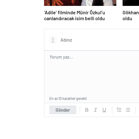
‘Adile’ filminde Münir Özkul’u
Gökhan 
canlandıracak isim belli oldu
oldu
En az 10 karakter gerekli
Gönder