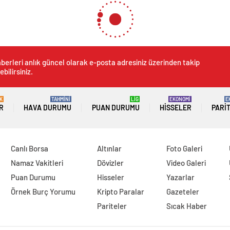
berleri anlık güncel olarak e-posta adresiniz üzerinden takip
ebilirsiniz.
K
TAHMİNİ
LİG
EKONOMİ
E
R
HAVA DURUMU
PUAN DURUMU
HISSELER
PARI
Canlı Borsa
Altınlar
Foto Galeri
Namaz Vakitleri
Dövizler
Video Galeri
Puan Durumu
Hisseler
Yazarlar
Örnek Burç Yorumu
Kripto Paralar
Gazeteler
Pariteler
Sıcak Haber