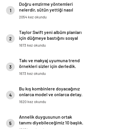
Doğru emzirme yöntemleri
nelerdir, sütün yettiği nasıl
1
anlaşılır?
2054 kez okundu
Taylor Swift yeni albüm planları
için düğmeye bastığını sosyal
2
medyadan duyurdu!
1673 kez okundu
Takı ve makyaj uyumuna trend
örnekleri sizler için derledik.
3
1673 kez okundu
Bu kış kombinlere doyacağınız
onlarca model ve onlarca detay.
4
1620 kez okundu
Annelik duygusunun ortak
tanımı diyebileceğimiz 10 başlık.
5