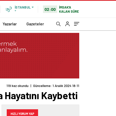
İMSAK'A
İSTANBUL
02:00
KALAN SÜRE
°
Yazarlar
Gazeteler
119 kez okundu
|
Güncelleme: 1 Aralık 2024 18:11
 Hayatını Kaybetti
HIZLI YORUM YAP