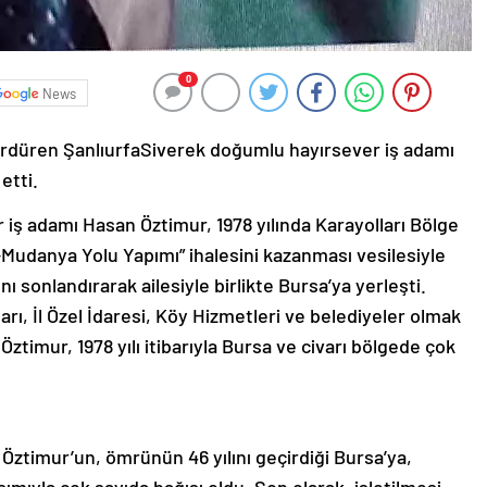
0
News
ı sürdüren ŞanlıurfaSiverek doğumlu hayırsever iş adamı
etti.
r iş adamı Hasan Öztimur, 1978 yılında Karayolları Bölge
Mudanya Yolu Yapımı” ihalesini kazanması vesilesiyle
ı sonlandırarak ailesiyle birlikte Bursa’ya yerleşti.
arı, İl Özel İdaresi, Köy Hizmetleri ve belediyeler olmak
timur, 1978 yılı itibarıyla Bursa ve civarı bölgede çok
 Öztimur’un, ömrünün 46 yılını geçirdiği Bursa’ya,