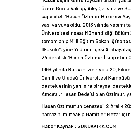
“Kazandığım kente faydam olsun” yaklaşı
üzere Bursa Valiliği, Aile, Çalışma ve So
kapasiteli “Hasan Öztimur Huzurevi Yaş
yaşlıya yuva oldu. 2013 yılında yapımı 
Üniversitesiİnşaat Mühendisliği Bölümü v
tamamlanıp Milli Eğitim Bakanlığı’na tesl
İlkokulu”, yine Yıldırım ilçesi Arabayat
24 derslikli “Hasan Öztimur İlköğretim O
1996 yılında Bursa – İzmir yolu 20. kilo
Camii ve Uludağ Üniversitesi Kampüsü 
desteklerinin yanı sıra bireysel destekl
Amca’sı, ‘Hasan Dede’si olan Öztimur, 
Hasan Öztimur’un cenazesi, 2 Aralık 202
namazını müteakip Hamitler Mezarlığı’n
Haber Kaynak : SONDAKIKA.COM