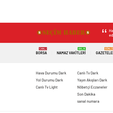
Ha
ed
CANLI
ANLIK
GÜNLÜ
BORSA
NAMAZ VAKITLERI
GAZETELE
Hava Durumu Dark
Canlı Tv Dark
Yol Durumu Dark
Yayın Akışları Dark
Canlı Tv Light
Nöbetçi Eczaneler
Son Dakika
sanal numara