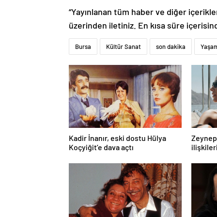
“Yayınlanan tüm haber ve diğer içerikler i
üzerinden iletiniz. En kısa süre içerisin
Bursa
Kültür Sanat
son dakika
Yaşa
Kadir İnanır, eski dostu Hülya
Zeynep 
Koçyiğit’e dava açtı
ilişkiler