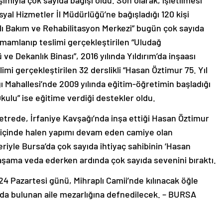
mıyla çok sayıda bağışı oldu. Son olarak, işletilmesi
syal Hizmetler İl Müdürlüğü’ne bağışladığı 120 kişi
lı Bakım ve Rehabilitasyon Merkezi” bugün çok sayıda
tamamlanıp teslimi gerçekleştirilen “Uludağ
e Dekanlık Binası”, 2016 yılında Yıldırım’da inşaası
imi gerçekleştirilen 32 derslikli “Hasan Öztimur 75. Yıl
ağı Mahallesi’nde 2009 yılında eğitim-öğretimin başladığı
kulu” ise eğitime verdiği destekler oldu.
metrede, İrfaniye Kavşağı’nda inşa ettiği Hasan Öztimur
içinde halen yapımı devam eden camiye olan
eriyle Bursa’da çok sayıda ihtiyaç sahibinin ‘Hasan
yaşama veda ederken ardında çok sayıda sevenini bıraktı.
4 Pazartesi günü, Mihraplı Camii’nde kılınacak öğle
da bulunan aile mezarlığına defnedilecek. – BURSA