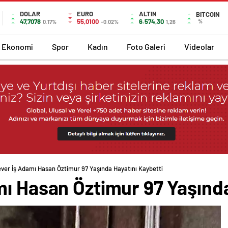
DOLAR
EURO
ALTIN
BITCOIN
47,7078
55,0100
6.574,30
%
0.17%
-0.02%
1,26
Ekonomi
Spor
Kadın
Foto Galeri
Videolar
ever İş Adamı Hasan Öztimur 97 Yaşında Hayatını Kaybetti
ı Hasan Öztimur 97 Yaşında