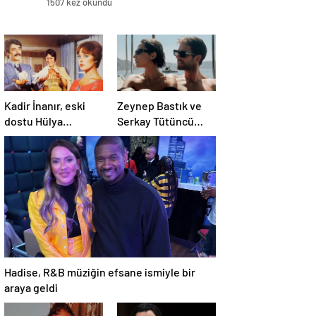
1507 kez okundu
Kadir İnanır, eski
Zeynep Bastık ve
dostu Hülya
Serkay Tütüncü
Koçyiğit’e dava açtı
ilişkilerinin 1. yılını
kutladı
Hadise, R&B müziğin efsane ismiyle bir
araya geldi