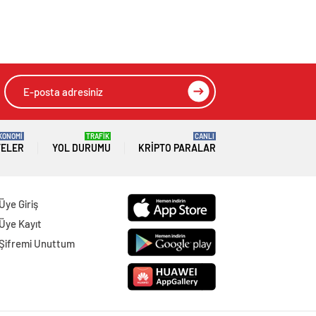
KONOMİ
TRAFİK
CANLI
TELER
YOL DURUMU
KRIPTO PARALAR
Üye Giriş
Üye Kayıt
Şifremi Unuttum