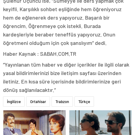
Şulenur Üçüncü ise, “Sümeyye ile ders yapmak çok
keyifli. Karşılıklı sohbet eşliğinde hem öğreniyoruz
hem de eğlenerek ders yapıyoruz. Başarılı bir
öğrencim. Öğrenmeye çok istekli. Burada
kardeşleriyle beraber teneffüs yapıyoruz. Onun
öğretmeni olduğum için çok şanslıyım” dedi.
Haber Kaynak : SABAH.COM.TR
“Yayınlanan tüm haber ve diğer içerikler ile ilgili olarak
yasal bildirimlerinizi bize iletişim sayfası üzerinden
iletiniz. En kısa süre içerisinde bildirimlerinize geri
dönüş sağlanılacaktır.”
İngilizce
Ortahisar
Trabzon
Türkçe