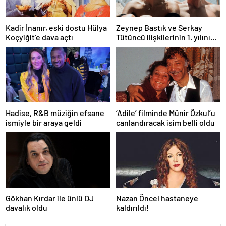
Kadir İnanır, eski dostu Hülya
Zeynep Bastık ve Serkay
Koçyiğit’e dava açtı
Tütüncü ilişkilerinin 1. yılını
kutladı
Hadise, R&B müziğin efsane
‘Adile’ filminde Münir Özkul’u
ismiyle bir araya geldi
canlandıracak isim belli oldu
Gökhan Kırdar ile ünlü DJ
Nazan Öncel hastaneye
davalık oldu
kaldırıldı!