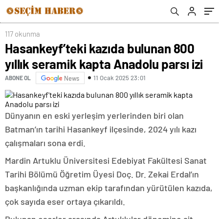
117 okunma
Hasankeyf’teki kazıda bulunan 800
yıllık seramik kapta Anadolu parsı izi
11 Ocak 2025 23:01
ABONE OL
News
Dünyanın en eski yerleşim yerlerinden biri olan
Batman’ın tarihi Hasankeyf ilçesinde, 2024 yılı kazı
çalışmaları sona erdi.
Mardin Artuklu Üniversitesi Edebiyat Fakültesi Sanat
Tarihi Bölümü Öğretim Üyesi Doç. Dr. Zekai Erdal’ın
başkanlığında uzman ekip tarafından yürütülen kazıda,
çok sayıda eser ortaya çıkarıldı.
Bulunan eserler arasında Artuklular dönemine ait,