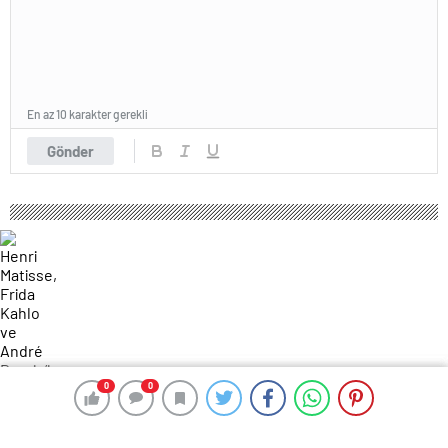
En az 10 karakter gerekli
Gönder
0
0
0
0