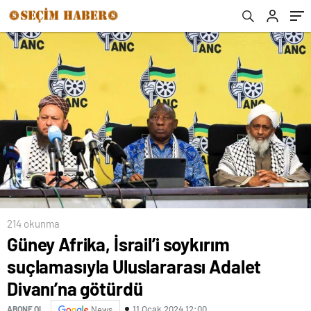
sanatlar okulları kurulacak
214 okunma
Güney Afrika, İsrail’i soykırım
suçlamasıyla Uluslararası Adalet
Divanı’na götürdü
11 Ocak 2024 12:00
ABONE OL
News