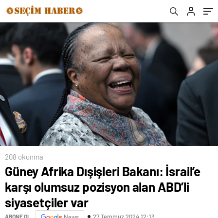
208 okunma
Güney Afrika Dışişleri Bakanı: İsrail’e
karşı olumsuz pozisyon alan ABD’li
siyasetçiler var
27 Temmuz 2024 12:13
ABONE OL
News