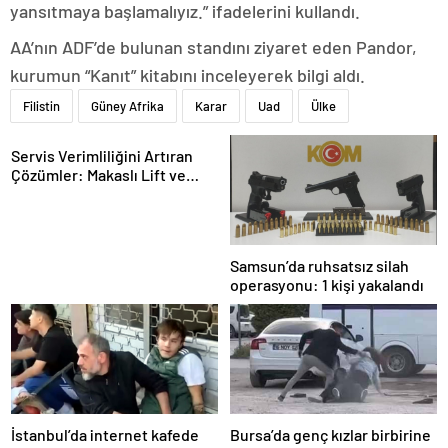
yansıtmaya başlamalıyız.” ifadelerini kullandı.
AA’nın ADF’de bulunan standını ziyaret eden Pandor,
kurumun “Kanıt” kitabını inceleyerek bilgi aldı.
Filistin
Güney Afrika
Karar
Uad
Ülke
Servis Verimliliğini Artıran
Çözümler: Makaslı Lift ve
Tamirci Lifti Rehberi
Samsun’da ruhsatsız silah
operasyonu: 1 kişi yakalandı
İstanbul’da internet kafede
Bursa’da genç kızlar birbirine