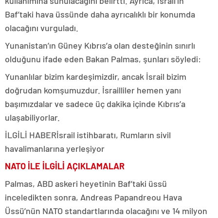
kullanımına sunulacağını belirtti. Ayrıca, İsrail’in
Baf’taki hava üssünde daha ayrıcalıklı bir konumda
olacağını vurguladı.
Yunanistan’ın Güney Kıbrıs’a olan desteğinin sınırlı
olduğunu ifade eden Bakan Palmas, şunları söyledi:
Yunanlılar bizim kardeşimizdir, ancak İsrail bizim
doğrudan komşumuzdur. İsrailliler hemen yanı
başımızdalar ve sadece üç dakika içinde Kıbrıs’a
ulaşabiliyorlar.
İLGİLİ HABER
İsrail istihbaratı, Rumların sivil
havalimanlarına yerleşiyor
NATO İLE İLGİLİ AÇIKLAMALAR
Palmas, ABD askeri heyetinin Baf’taki üssü
inceledikten sonra, Andreas Papandreou Hava
Üssü’nün NATO standartlarında olacağını ve 14 milyon