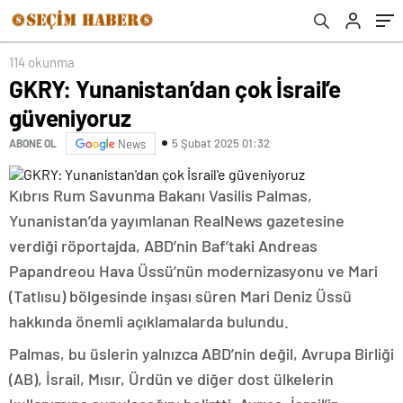
114 okunma
GKRY: Yunanistan’dan çok İsrail’e
güveniyoruz
5 Şubat 2025 01:32
ABONE OL
News
Kıbrıs Rum Savunma Bakanı Vasilis Palmas,
Yunanistan’da yayımlanan RealNews gazetesine
verdiği röportajda, ABD’nin Baf’taki Andreas
Papandreou Hava Üssü’nün modernizasyonu ve Mari
(Tatlısu) bölgesinde inşası süren Mari Deniz Üssü
hakkında önemli açıklamalarda bulundu.
Palmas, bu üslerin yalnızca ABD’nin değil, Avrupa Birliği
(AB), İsrail, Mısır, Ürdün ve diğer dost ülkelerin