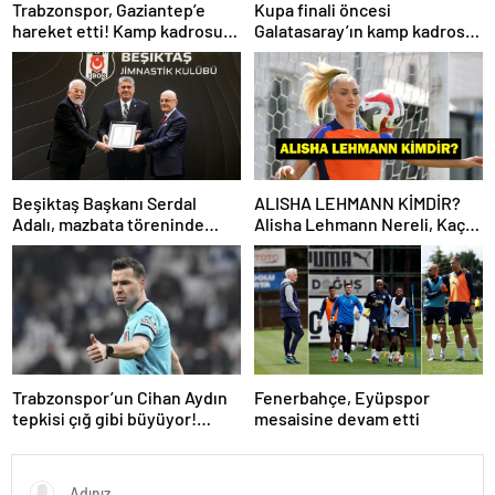
Trabzonspor, Gaziantep’e
Kupa finali öncesi
hareket etti! Kamp kadrosu
Galatasaray’ın kamp kadrosu
açıklandı…
belli oldu!
Beşiktaş Başkanı Serdal
ALISHA LEHMANN KİMDİR?
Adalı, mazbata töreninde
Alisha Lehmann Nereli, Kaç
konuştu: Gün istikrar
Yaşında, Hangi Takımda
günüdür
Oynuyor?
Trabzonspor’un Cihan Aydın
Fenerbahçe, Eyüpspor
tepkisi çığ gibi büyüyor!
mesaisine devam etti
Yöneticilerden açıklama…