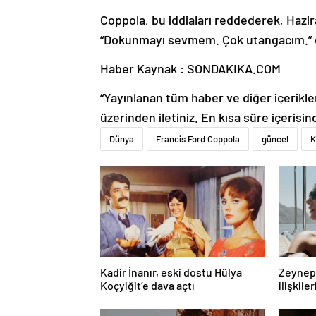
Coppola, bu iddiaları reddederek, Haz
“Dokunmayı sevmem. Çok utangacım.” 
Haber Kaynak : SONDAKIKA.COM
“Yayınlanan tüm haber ve diğer içerikler i
üzerinden iletiniz. En kısa süre içerisin
Dünya
Francis Ford Coppola
güncel
K
Kadir İnanır, eski dostu Hülya
Zeynep 
Koçyiğit’e dava açtı
ilişkiler