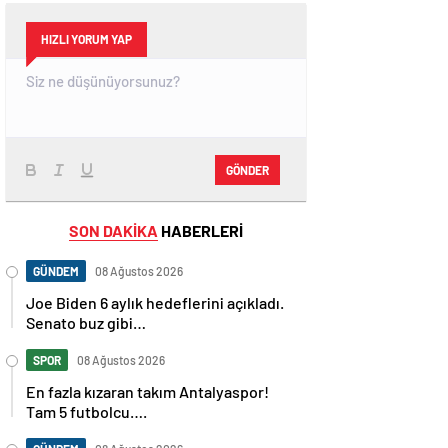
HIZLI YORUM YAP
GÖNDER
SON DAKİKA
HABERLERİ
GÜNDEM
08 Ağustos 2026
Joe Biden 6 aylık hedeflerini açıkladı.
Senato buz gibi…
SPOR
08 Ağustos 2026
En fazla kızaran takım Antalyaspor!
Tam 5 futbolcu….