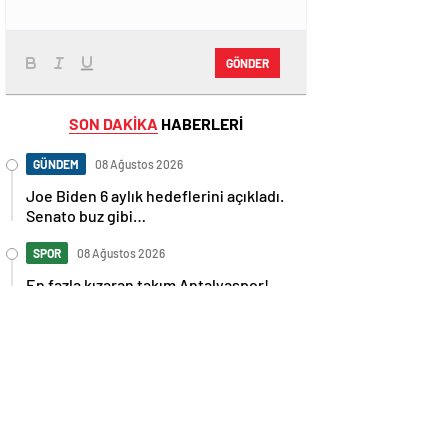
GÖNDER
SON DAKİKA
HABERLERİ
GÜNDEM
08 Ağustos 2026
Joe Biden 6 aylık hedeflerini açıkladı.
Senato buz gibi…
SPOR
08 Ağustos 2026
En fazla kızaran takım Antalyaspor!
Tam 5 futbolcu….
GÜNDEM
08 Ağustos 2026
Norweç silahlı kuvvetleri kadınlardan
oluşan özel kuvvetler eğitimlerini
başlattı.
SPOR
08 Ağustos 2026