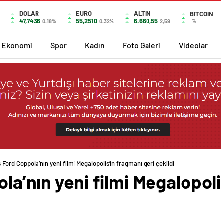
DOLAR
EURO
ALTIN
BITCOIN
47,7436
55,2510
6.660,55
%
0.18%
0.32%
2,59
Ekonomi
Spor
Kadın
Foto Galeri
Videolar
 Ford Coppola’nın yeni filmi Megalopolis’in fragmanı geri çekildi
la’nın yeni filmi Megalopoli