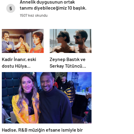
Annelik duygusunun ortak
tanımı diyebileceğimiz 10 başlık.
5
1507 kez okundu
Kadir İnanır, eski
Zeynep Bastık ve
dostu Hülya
Serkay Tütüncü
Koçyiğit’e dava açtı
ilişkilerinin 1. yılını
kutladı
Hadise, R&B müziğin efsane ismiyle bir