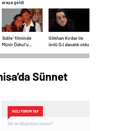
araya geldi
‘Adile’ filminde
Gökhan Kırdar ile
Münir Özkul’u
ünlü DJ davalık oldu
canlandıracak isim
belli oldu
nisa’da Sünnet
HIZLI YORUM YAP