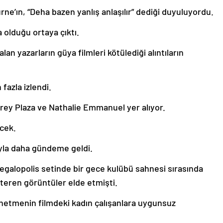
e’ın, “Deha bazen yanlış anlaşılır” dediği duyuluyordu.
 olduğu ortaya çıktı.
lan yazarların güya filmleri kötülediği alıntıların
fazla izlendi.
rey Plaza ve Nathalie Emmanuel yer alıyor.
ecek.
ayla daha gündeme geldi.
Megalopolis setinde bir gece kulübü sahnesi sırasında
steren görüntüler elde etmişti.
netmenin filmdeki kadın çalışanlara uygunsuz