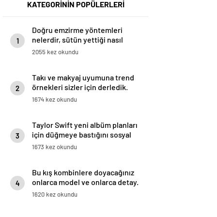
KATEGORİNİN POPÜLERLERİ
Doğru emzirme yöntemleri
nelerdir, sütün yettiği nasıl
1
anlaşılır?
2055 kez okundu
Takı ve makyaj uyumuna trend
örnekleri sizler için derledik.
2
1674 kez okundu
Taylor Swift yeni albüm planları
için düğmeye bastığını sosyal
3
medyadan duyurdu!
1673 kez okundu
Bu kış kombinlere doyacağınız
onlarca model ve onlarca detay.
4
1620 kez okundu