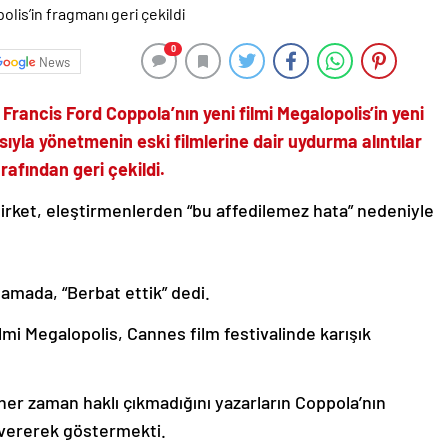
0
News
ancis Ford Coppola’nın yeni filmi Megalopolis’in yeni
ıyla yönetmenin eski filmlerine dair uydurma alıntılar
arafından geri çekildi.
irket, eleştirmenlerden “bu affedilemez hata” nedeniyle
amada, “Berbat ettik” dedi.
ilmi Megalopolis, Cannes film festivalinde karışık
her zaman haklı çıkmadığını yazarların Coppola’nın
i vererek göstermekti.