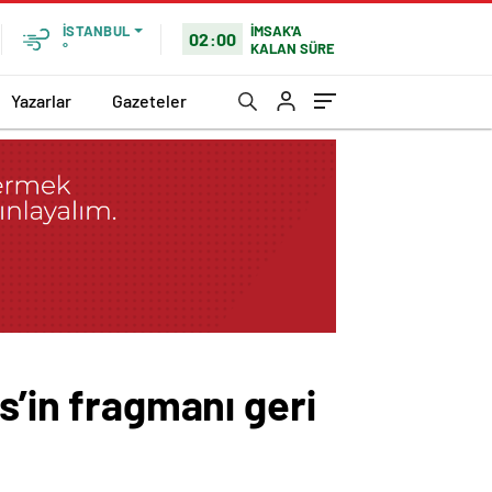
İMSAK'A
İSTANBUL
02:00
KALAN SÜRE
°
Yazarlar
Gazeteler
s’in fragmanı geri