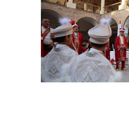
0
BEĞENDİM
ABONE OL