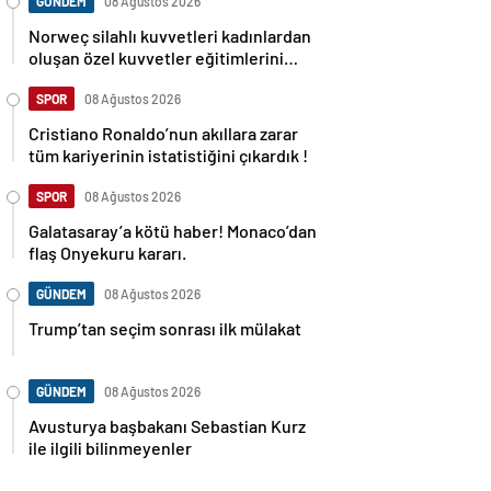
GÜNDEM
08 Ağustos 2026
Norweç silahlı kuvvetleri kadınlardan
oluşan özel kuvvetler eğitimlerini
başlattı.
SPOR
08 Ağustos 2026
Cristiano Ronaldo’nun akıllara zarar
tüm kariyerinin istatistiğini çıkardık !
SPOR
08 Ağustos 2026
Galatasaray’a kötü haber! Monaco’dan
flaş Onyekuru kararı.
GÜNDEM
08 Ağustos 2026
Trump’tan seçim sonrası ilk mülakat
GÜNDEM
08 Ağustos 2026
Avusturya başbakanı Sebastian Kurz
ile ilgili bilinmeyenler