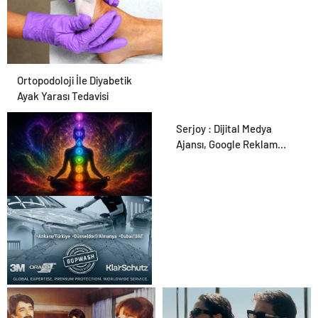
Ortopodoloji İle Diyabetik
Ayak Yarası Tedavisi
Serjoy : Dijital Medya
Ajansı, Google Reklam
Ajansı, SEO Ajansı ve Web
Tasarım Ajansı
Zihnin Gizemli Sınırları ve
Ötesi : Nasılnedir.com
UETDS Nedir ? Uetds.com
İle Akıllı Dijital Taşımacılık