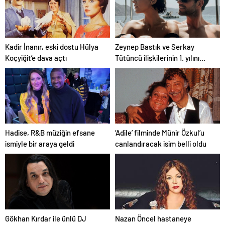
Yazılımı
Kadir İnanır, eski dostu Hülya
Zeynep Bastık ve Serkay
Koçyiğit’e dava açtı
Tütüncü ilişkilerinin 1. yılını
kutladı
Hadise, R&B müziğin efsane
‘Adile’ filminde Münir Özkul’u
ismiyle bir araya geldi
canlandıracak isim belli oldu
Gökhan Kırdar ile ünlü DJ
Nazan Öncel hastaneye