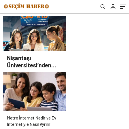
Nişantaşı
Üniversitesi’nden
2026 YKS Adaylarına
Çifte Güvence: Sabit
Ücret ve Kesintisiz
Burs
Metro İnternet Nedir ve Ev
İnternetiyle Nasıl Ayrılır