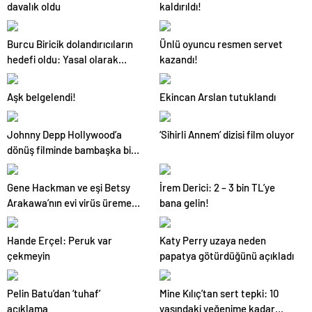
davalık oldu
kaldırıldı!
Burcu Biricik dolandırıcıların
Ünlü oyuncu resmen servet
hedefi oldu: Yasal olarak
kazandı!
gerekeni yapacağım
Aşk belgelendi!
Ekincan Arslan tutuklandı
Johnny Depp Hollywood’a
‘Sihirli Annem’ dizisi film oluyor
dönüş filminde bambaşka biri
oldu
Gene Hackman ve eşi Betsy
İrem Derici: 2 – 3 bin TL’ye
Arakawa’nın evi virüs üreme
bana gelin!
yuvası çıktı
Hande Erçel: Peruk var
Katy Perry uzaya neden
çekmeyin
papatya götürdüğünü açıkladı
Pelin Batu’dan ‘tuhaf’
Mine Kılıç’tan sert tepki: 10
açıklama
yaşındaki yeğenime kadar