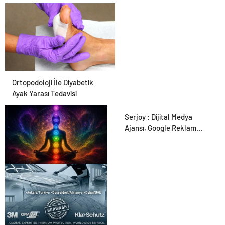
Ortopodoloji İle Diyabetik
Ayak Yarası Tedavisi
Serjoy : Dijital Medya
Ajansı, Google Reklam
Ajansı, SEO Ajansı ve Web
Tasarım Ajansı
Zihnin Gizemli Sınırları ve
Ötesi : Nasılnedir.com