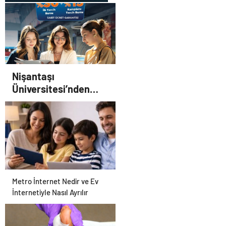
UETDS Nedir ? Uetds.com
İle Akıllı Dijital Taşımacılık
Yazılımı
Nişantaşı
Üniversitesi’nden
2026 YKS Adaylarına
Çifte Güvence: Sabit
Ücret ve Kesintisiz
Burs
Metro İnternet Nedir ve Ev
İnternetiyle Nasıl Ayrılır