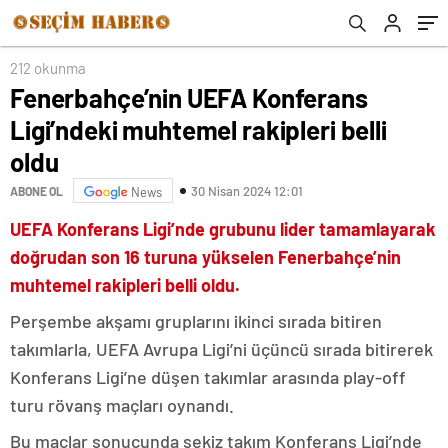
212 okunma
Fenerbahçe’nin UEFA Konferans
Ligi’ndeki muhtemel rakipleri belli
oldu
30 Nisan 2024 12:01
ABONE OL
News
UEFA Konferans Ligi’nde grubunu lider tamamlayarak
doğrudan son 16 turuna yükselen Fenerbahçe’nin
muhtemel rakipleri belli oldu.
Perşembe akşamı gruplarını ikinci sırada bitiren
takımlarla, UEFA Avrupa Ligi’ni üçüncü sırada bitirerek
Konferans Ligi’ne düşen takımlar arasında play-off
turu rövanş maçları oynandı.
Bu maçlar sonucunda sekiz takım Konferans Ligi’nde