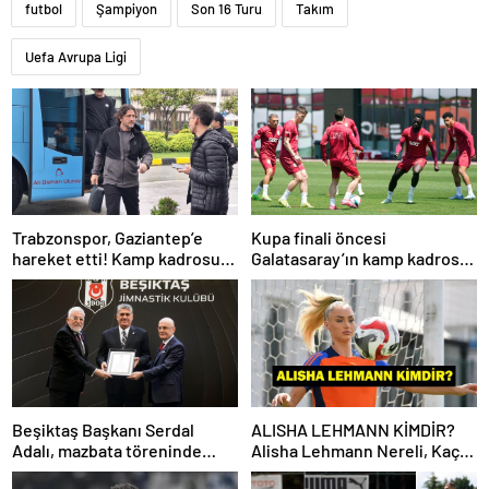
futbol
Şampiyon
Son 16 Turu
Takım
Uefa Avrupa Ligi
Trabzonspor, Gaziantep’e
Kupa finali öncesi
hareket etti! Kamp kadrosu
Galatasaray’ın kamp kadrosu
açıklandı…
belli oldu!
Beşiktaş Başkanı Serdal
ALISHA LEHMANN KİMDİR?
Adalı, mazbata töreninde
Alisha Lehmann Nereli, Kaç
konuştu: Gün istikrar
Yaşında, Hangi Takımda