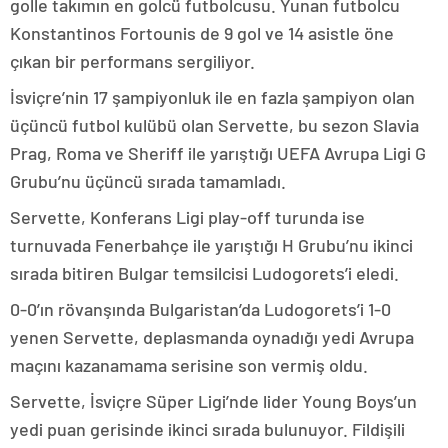
golle takımın en golcü futbolcusu. Yunan futbolcu
Konstantinos Fortounis de 9 gol ve 14 asistle öne
çıkan bir performans sergiliyor.
İsviçre’nin 17 şampiyonluk ile en fazla şampiyon olan
üçüncü futbol kulübü olan Servette, bu sezon Slavia
Prag, Roma ve Sheriff ile yarıştığı UEFA Avrupa Ligi G
Grubu’nu üçüncü sırada tamamladı.
Servette, Konferans Ligi play-off turunda ise
turnuvada Fenerbahçe ile yarıştığı H Grubu’nu ikinci
sırada bitiren Bulgar temsilcisi Ludogorets’i eledi.
0-0’ın rövanşında Bulgaristan’da Ludogorets’i 1-0
yenen Servette, deplasmanda oynadığı yedi Avrupa
maçını kazanamama serisine son vermiş oldu.
Servette, İsviçre Süper Ligi’nde lider Young Boys’un
yedi puan gerisinde ikinci sırada bulunuyor. Fildişili