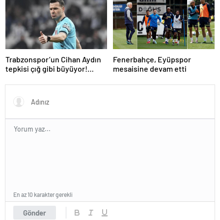
günüdür
Oynuyor?
Trabzonspor’un Cihan Aydın
Fenerbahçe, Eyüpspor
tepkisi çığ gibi büyüyor!
mesaisine devam etti
Yöneticilerden açıklama…
En az 10 karakter gerekli
Gönder