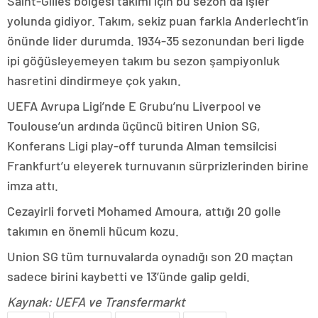
Saint-Gilles bölgesi takımı için bu sezon da işler
yolunda gidiyor. Takım, sekiz puan farkla Anderlecht’in
önünde lider durumda. 1934-35 sezonundan beri ligde
ipi göğüsleyemeyen takım bu sezon şampiyonluk
hasretini dindirmeye çok yakın.
UEFA Avrupa Ligi’nde E Grubu’nu Liverpool ve
Toulouse’un ardında üçüncü bitiren Union SG,
Konferans Ligi play-off turunda Alman temsilcisi
Frankfurt’u eleyerek turnuvanın sürprizlerinden birine
imza attı.
Cezayirli forveti Mohamed Amoura, attığı 20 golle
takımın en önemli hücum kozu.
Union SG tüm turnuvalarda oynadığı son 20 maçtan
sadece birini kaybetti ve 13’ünde galip geldi.
Kaynak: UEFA ve Transfermarkt