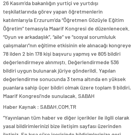
26 Kasım’da bakanlığın yurtiçi ve yurtdışı
teşkilatlarında görev yapan öğretmenlerin
katılımlarıyla Erzurum’da “Öğretmen Gözüyle Eğitim
Öğretim” temasıyla Maarif Kongresi de düzenlenecek.
“Oyun ve arkadaşlık”, “aile” ve “sosyal sorumluluk
çalışmaları”nın eğitime etkisinin ele alınacağı kongreye
78 ilden 2 bin 178 kişi başvuru yapmış ve 805 bildiri
değerlendirmeye alınmıştı. Değerlendirmede 536
bildiri uygun bulunarak jüriye gönderildi. Yapılan
değerlendirme sonucunda 3 tema altında en yüksek
puanlara sahip üçer bildiri olmak üzere toplam 9 bildiri,
Maarif Kongresi’nde sunulacak. SABAH
Haber Kaynak : SABAH.COM.TR
“Yayınlanan tüm haber ve diğer içerikler ile ilgili olarak
yasal bildirimlerinizi bize iletişim sayfası üzerinden
iletiniz. En kısa süre içerisinde bildirimlerinize geri