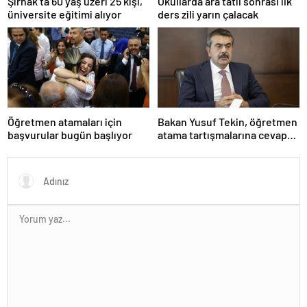
Şırnak’ta 60 yaş üzeri 25 kişi,
Okullarda ara tatil sonrası ilk
üniversite eğitimi alıyor
ders zili yarın çalacak
Öğretmen atamaları için
Bakan Yusuf Tekin, öğretmen
başvurular bugün başlıyor
atama tartışmalarına cevap
verdi