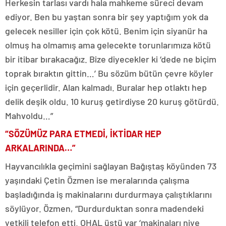
Herkesin tarlası vardı hala mahkeme süreci devam
ediyor. Ben bu yaştan sonra bir şey yaptığım yok da
gelecek nesiller için çok kötü. Benim için siyanür ha
olmuş ha olmamış ama gelecekte torunlarımıza kötü
bir itibar bırakacağız. Bize diyecekler ki ‘dede ne biçim
toprak bıraktın gittin…’ Bu sözüm bütün çevre köyler
için geçerlidir. Alan kalmadı. Buralar hep otlaktı hep
delik deşik oldu. 10 kuruş getirdiyse 20 kuruş götürdü.
Mahvoldu…”
“SÖZÜMÜZ PARA ETMEDİ, İKTİDAR HEP
ARKALARINDA…”
Hayvancılıkla geçimini sağlayan Bağıştaş köyünden 73
yaşındaki Çetin Özmen ise meralarında çalışma
başladığında iş makinalarını durdurmaya çalıştıklarını
söylüyor. Özmen, “Durdurduktan sonra madendeki
yetkili telefon etti. OHAL üstü var ‘makinaları niye