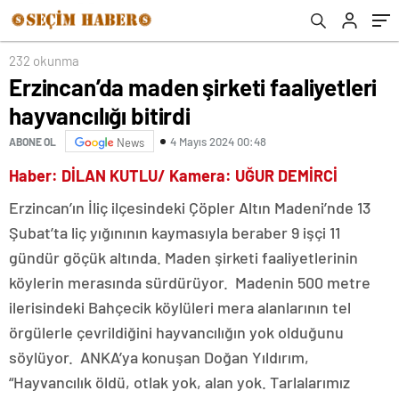
232 okunma
Erzincan’da maden şirketi faaliyetleri
hayvancılığı bitirdi
4 Mayıs 2024 00:48
ABONE OL
News
Haber: DİLAN KUTLU/ Kamera: UĞUR DEMİRCİ
Erzincan’ın İliç ilçesindeki Çöpler Altın Madeni’nde 13
Şubat’ta liç yığınının kaymasıyla beraber 9 işçi 11
gündür göçük altında. Maden şirketi faaliyetlerinin
köylerin merasında sürdürüyor. Madenin 500 metre
ilerisindeki Bahçecik köylüleri mera alanlarının tel
örgülerle çevrildiğini hayvancılığın yok olduğunu
söylüyor. ANKA’ya konuşan Doğan Yıldırım,
“Hayvancılık öldü, otlak yok, alan yok. Tarlalarımız