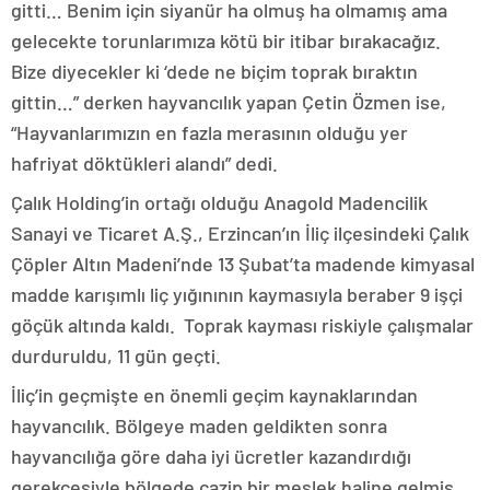
gitti… Benim için siyanür ha olmuş ha olmamış ama
gelecekte torunlarımıza kötü bir itibar bırakacağız.
Bize diyecekler ki ‘dede ne biçim toprak bıraktın
gittin…” derken hayvancılık yapan Çetin Özmen ise,
“Hayvanlarımızın en fazla merasının olduğu yer
hafriyat döktükleri alandı” dedi.
Çalık Holding’in ortağı olduğu Anagold Madencilik
Sanayi ve Ticaret A.Ş., Erzincan’ın İliç ilçesindeki Çalık
Çöpler Altın Madeni’nde 13 Şubat’ta madende kimyasal
madde karışımlı liç yığınının kaymasıyla beraber 9 işçi
göçük altında kaldı. Toprak kayması riskiyle çalışmalar
durduruldu, 11 gün geçti.
İliç’in geçmişte en önemli geçim kaynaklarından
hayvancılık. Bölgeye maden geldikten sonra
hayvancılığa göre daha iyi ücretler kazandırdığı
gerekçesiyle bölgede cazip bir meslek haline gelmiş