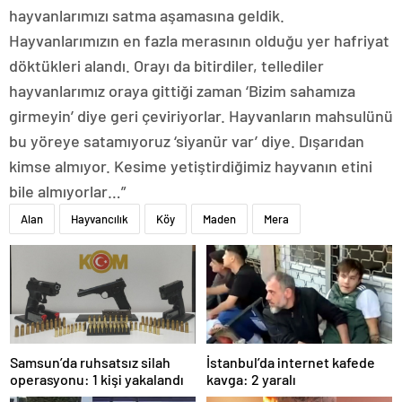
hayvanlarımızı satma aşamasına geldik.
Hayvanlarımızın en fazla merasının olduğu yer hafriyat
döktükleri alandı. Orayı da bitirdiler, tellediler
hayvanlarımız oraya gittiği zaman ‘Bizim sahamıza
girmeyin’ diye geri çeviriyorlar. Hayvanların mahsulünü
bu yöreye satamıyoruz ‘siyanür var’ diye. Dışarıdan
kimse almıyor. Kesime yetiştirdiğimiz hayvanın etini
bile almıyorlar…”
Alan
Hayvancılık
Köy
Maden
Mera
Samsun’da ruhsatsız silah
İstanbul’da internet kafede
operasyonu: 1 kişi yakalandı
kavga: 2 yaralı