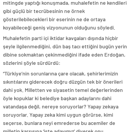
mitingde yaptığı konuşmada, muhalefetin ne kendileri
gibi güçlü bir tecrübesinin ne örnek
gösterilebilecekleri bir eserinin ne de ortaya
koyabileceği geniş vizyonunun olduğunu söyledi.
Muhalefetin parti içi iktidar kavgaları dışında hiçbir
şeyle ilgilenmediğini, dün baş tacı ettiğini bugün yerin
dibine sokmaktan çekinmediğini ifade eden Erdoğan,
sözlerini şöyle sürdürdü:
“Türkiye’nin sorunlarına çare olacak, şehirlerimizin
sıkıntılarını giderecek doğru düzgün tek bir önerileri
dahi yok. Milletten ve siyasetin temel değerlerinden
öyle kopuklar ki belediye başkan adaylarını dahi
vatandaşa değil, nereye soruyorlar? Yapay zekaya
soruyorlar. Yapay zeka kimi uygun görürse, kimi
seçerse, bunlara neyi emrederse bu acemiler de
milletin karşısına ‘işte adayımız’ diyerek onu