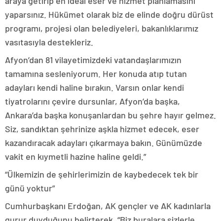
araya getirip en ideal eser ve hizmet planlamasını
yaparsınız. Hükümet olarak biz de elinde doğru dürüst
programı, projesi olan belediyeleri, bakanlıklarımız
vasıtasıyla destekleriz.
Afyon’dan 81 vilayetimizdeki vatandaşlarımızın
tamamına sesleniyorum. Her konuda atıp tutan
adayları kendi haline bırakın. Varsın onlar kendi
tiyatrolarını çevire dursunlar, Afyon’da başka,
Ankara’da başka konuşanlardan bu şehre hayır gelmez.
Siz, sandıktan şehrinize aşkla hizmet edecek, eser
kazandıracak adayları çıkarmaya bakın. Günümüzde
vakit en kıymetli hazine haline geldi.”
“Ülkemizin de şehirlerimizin de kaybedecek tek bir
günü yoktur”
Cumhurbaşkanı Erdoğan, AK gençler ve AK kadınlarla
gurur duyduğunu belirterek, “Biz buralara sizlerle