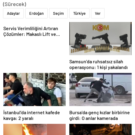
(Sürecek)
Adaylar
Erdoğan
Seçim
Türkiye
Ver
Servis Verimliliğini Artıran
Çözümler: Makaslı Lift ve
Tamirci Lifti Rehberi
Samsun’da ruhsatsız silah
operasyonu: 1 kişi yakalandı
İstanbul’da internet kafede
Bursa’da genç kızlar birbirine
kavga: 2 yaralı
girdi: O anlar kamerada