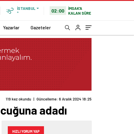
İMSAK'A
İSTANBUL
02:00
KALAN SÜRE
°
Yazarlar
Gazeteler
119 kez okundu
|
Güncelleme: 6 Aralık 2024 18:25
çocuğuna adadı
HIZLI YORUM YAP