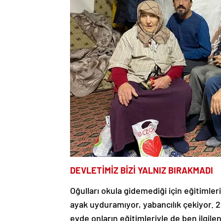
DEVLETİMİZ BİZİ YALNIZ BIRAKMADI
Oğulları okula gidemediği için eğitimle
ayak uyduramıyor, yabancılık çekiyor.
evde onların eğitimleriyle de ben ilgil