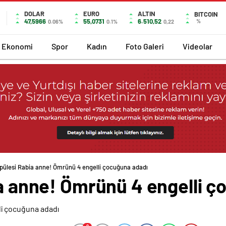
DOLAR
EURO
ALTIN
BITCOIN
47,5966
55,0731
6.510,52
%
0.06%
0.1%
0,22
Ekonomi
Spor
Kadın
Foto Galeri
Videolar
 öpülesi Rabia anne! Ömrünü 4 engelli çocuğuna adadı
ia anne! Ömrünü 4 engelli 