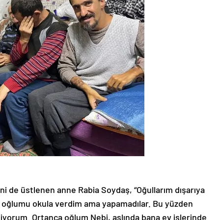
rini de üstlenen anne Rabia Soydaş, “Oğullarım dışarıya
 2 oğlumu okula verdim ama yapamadılar. Bu yüzden
eniyorum. Ortanca oğlum Nebi, aslında bana ev işlerinde