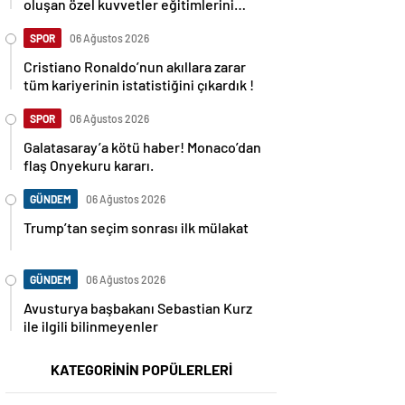
oluşan özel kuvvetler eğitimlerini
başlattı.
SPOR
06 Ağustos 2026
Cristiano Ronaldo’nun akıllara zarar
tüm kariyerinin istatistiğini çıkardık !
SPOR
06 Ağustos 2026
Galatasaray’a kötü haber! Monaco’dan
flaş Onyekuru kararı.
GÜNDEM
06 Ağustos 2026
Trump’tan seçim sonrası ilk mülakat
GÜNDEM
06 Ağustos 2026
Avusturya başbakanı Sebastian Kurz
ile ilgili bilinmeyenler
KATEGORİNİN POPÜLERLERİ