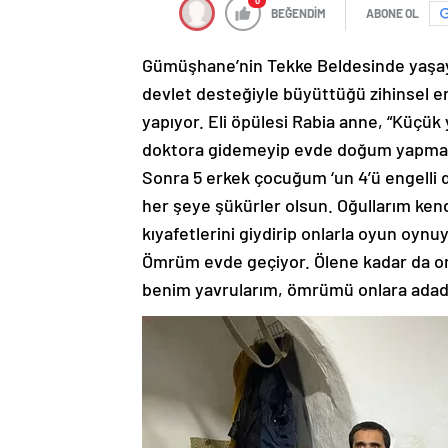
0
BEĞENDİM
ABONE OL
Gümüşhane’nin Tekke Beldesinde yaşaya
devlet desteğiyle büyüttüğü zihinsel e
yapıyor. Eli öpülesi Rabia anne, “Küçük
doktora gidemeyip evde doğum yapmak 
Sonra 5 erkek çocuğum ‘un 4’ü engelli d
her şeye şükürler olsun. Oğullarım kend
kıyafetlerini giydirip onlarla oyun oyn
Ömrüm evde geçiyor. Ölene kadar da on
benim yavrularım, ömrümü onlara adad