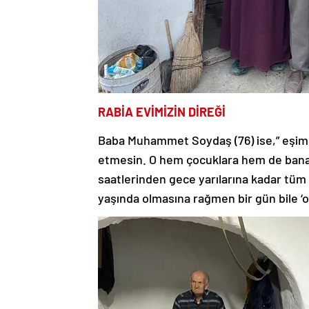
RABİA EVİMİZİN DİREĞİ
Baba Muhammet Soydaş (76) ise,” eşim 
etmesin. O hem çocuklara hem de bana b
saatlerinden gece yarılarına kadar tüm ih
yaşında olmasına rağmen bir gün bile ‘o