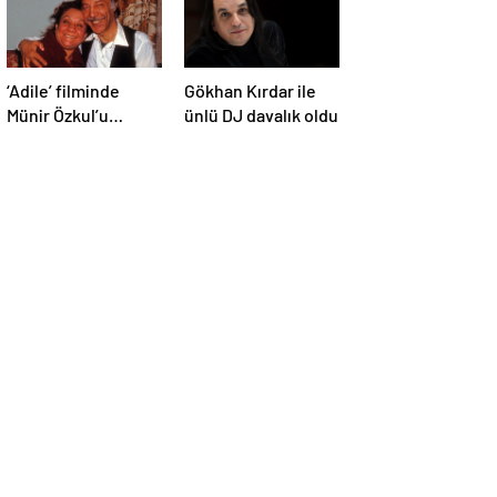
‘Adile’ filminde
Gökhan Kırdar ile
Münir Özkul’u
ünlü DJ davalık oldu
canlandıracak isim
belli oldu