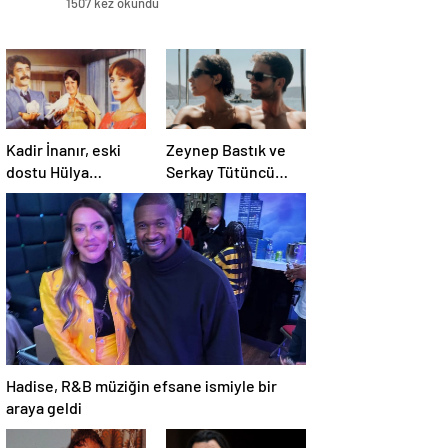
1507 kez okundu
Kadir İnanır, eski
Zeynep Bastık ve
dostu Hülya
Serkay Tütüncü
Koçyiğit’e dava açtı
ilişkilerinin 1. yılını
kutladı
Hadise, R&B müziğin efsane ismiyle bir
araya geldi