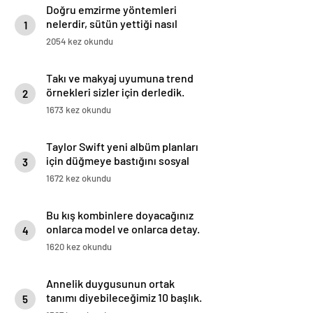
Doğru emzirme yöntemleri
nelerdir, sütün yettiği nasıl
1
anlaşılır?
2054 kez okundu
Takı ve makyaj uyumuna trend
örnekleri sizler için derledik.
2
1673 kez okundu
Taylor Swift yeni albüm planları
için düğmeye bastığını sosyal
3
medyadan duyurdu!
1672 kez okundu
Bu kış kombinlere doyacağınız
onlarca model ve onlarca detay.
4
1620 kez okundu
Annelik duygusunun ortak
tanımı diyebileceğimiz 10 başlık.
5