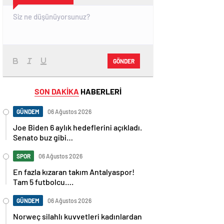
GÖNDER
SON DAKİKA
HABERLERİ
GÜNDEM
06 Ağustos 2026
Joe Biden 6 aylık hedeflerini açıkladı.
Senato buz gibi…
SPOR
06 Ağustos 2026
En fazla kızaran takım Antalyaspor!
Tam 5 futbolcu….
GÜNDEM
06 Ağustos 2026
Norweç silahlı kuvvetleri kadınlardan