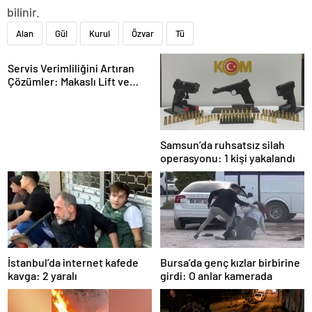
bilinir.
Alan
Gül
Kurul
Özvar
Tü
Servis Verimliliğini Artıran
Çözümler: Makaslı Lift ve
Tamirci Lifti Rehberi
Samsun’da ruhsatsız silah
operasyonu: 1 kişi yakalandı
İstanbul’da internet kafede
Bursa’da genç kızlar birbirine
kavga: 2 yaralı
girdi: O anlar kamerada