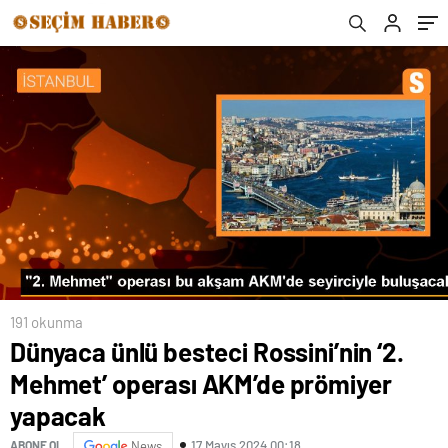
191 okunma
Dünyaca ünlü besteci Rossini’nin ‘2.
Mehmet’ operası AKM’de prömiyer
yapacak
17 Mayıs 2024 00:18
ABONE OL
News