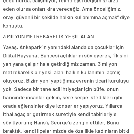
çoğu hurda, çalışmıyor, teknolojisi değişmiş; arzu
eden olursa onları kira vereceğiz. Ama önceliğimiz,
orayı güvenli bir şekilde halkın kullanımına açmak” diye
konuştu.
3 MİLYON METREKARELİK YEŞİL ALAN
Yavaş, Ankapark’ın yanındaki alanda da çocuklar için
Dijital Hayvanat Bahçesi açtıklarını söyleyerek, “İkisini
yan yana çalışır hale getirdiğimiz zaman, 3 milyon
metrekarelik bir yeşil alanı halkın kullanımını açmış
oluyoruz. Bizim yeni yaptığımız evrenin ticari kuruluşu
yok. Sadece bir tane acil ihtiyaçlar için büfe, onun
haricinde insanlar gelsin, sere serpe istedikleri gibi
orada eğlensinler diye konserler yapıyoruz. Yıllarca
ithal ağaçlar getirmek suretiyle kendi tabirleriyle
söylüyorum; Hans’ı, George’u zengin ettiler. Bunu
bıraktık, kendi ilçelerimizde de özellikle kadınların bitki