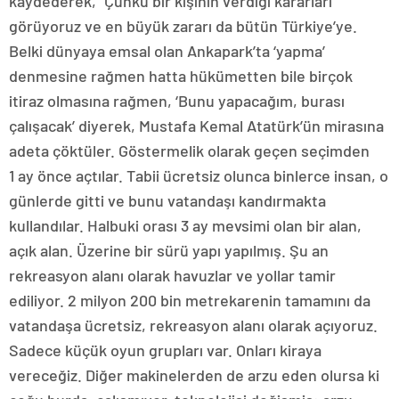
kaydederek, “Çünkü bir kişinin verdiği kararları
görüyoruz ve en büyük zararı da bütün Türkiye’ye.
Belki dünyaya emsal olan Ankapark’ta ‘yapma’
denmesine rağmen hatta hükümetten bile birçok
itiraz olmasına rağmen, ‘Bunu yapacağım, burası
çalışacak’ diyerek, Mustafa Kemal Atatürk’ün mirasına
adeta çöktüler. Göstermelik olarak geçen seçimden
1 ay önce açtılar. Tabii ücretsiz olunca binlerce insan, o
günlerde gitti ve bunu vatandaşı kandırmakta
kullandılar. Halbuki orası 3 ay mevsimi olan bir alan,
açık alan. Üzerine bir sürü yapı yapılmış. Şu an
rekreasyon alanı olarak havuzlar ve yollar tamir
ediliyor. 2 milyon 200 bin metrekarenin tamamını da
vatandaşa ücretsiz, rekreasyon alanı olarak açıyoruz.
Sadece küçük oyun grupları var. Onları kiraya
vereceğiz. Diğer makinelerden de arzu eden olursa ki