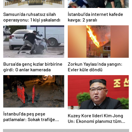
Samsun’da ruhsatsız silah
İstanbul’da internet kafede
operasyonu: 1 kişi yakalandı
kavga: 2 yaralı
Bursa’da genç kızlar birbirine
Zorkun Yaylası’nda yangın:
girdi: O anlar kamerada
Evler küle döndü
İstanbul’da peş peşe
Kuzey Kore lideri Kim Jong
patlamalar: Sokak trafiğe
Un: Ekonomi planımız tüm
kapatıldı
sektörlerde başarısız oldu