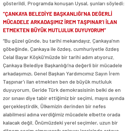
gösterildi. Programda konuşan Uysal, şunları söyledi:
“ÇANKAYA BELEDİYE BAŞKANLIĞI’NA DEĞERLİ
MÜCADELE ARKADAŞIMIZ İREM TAŞPINAR’I İLAN
ETMEKTEN BÜYÜK MUTLULUK DUYUYORUM”
“Bu güzel günde, bu tarihi mekandayız. Çankaya’nın
göbeğinde, Çankaya ile özdeş, cumhuriyetle özdeş
Celal Bayar Köşkü’müzde bir tarihi adım atıyoruz.
Çankaya Belediye Başkanlığı’na değerli bir mücadele
arkadaşımızı, Genel Başkan Yardımcımız Sayın İrem
Taşpınar’ı ilan etmekten ben de büyük mutluluk
duyuyorum. Geride Türk demokrasisinin belki de en
zor sınavı diye tabir ettiğimiz bir seçimi, mayıs ayında
gerçekleştirdik. Ülkemizin derinden bir nefes
alabilmesi adına verdiğimiz mücadele elbette orada
kalacak değil. Önümüzdeki yerel seçimler, uzun bir
dönem seçim olmayacağı anlayışı içerisinde ortaya