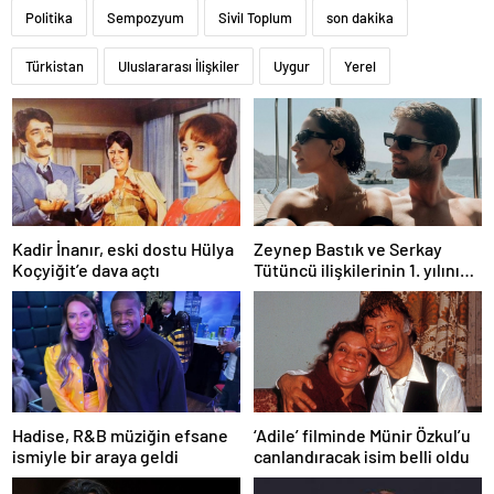
Politika
Sempozyum
Sivil Toplum
son dakika
Türkistan
Uluslararası İlişkiler
Uygur
Yerel
Kadir İnanır, eski dostu Hülya
Zeynep Bastık ve Serkay
Koçyiğit’e dava açtı
Tütüncü ilişkilerinin 1. yılını
kutladı
Hadise, R&B müziğin efsane
‘Adile’ filminde Münir Özkul’u
ismiyle bir araya geldi
canlandıracak isim belli oldu