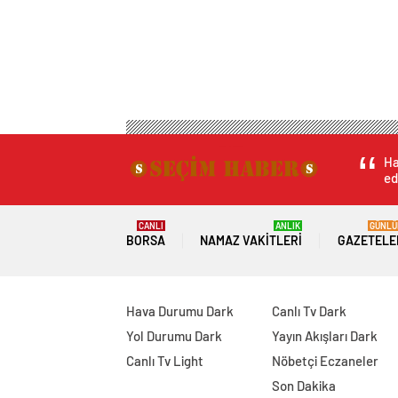
Ha
ed
CANLI
ANLIK
GÜNLÜ
BORSA
NAMAZ VAKITLERI
GAZETELE
Hava Durumu Dark
Canlı Tv Dark
Yol Durumu Dark
Yayın Akışları Dark
Canlı Tv Light
Nöbetçi Eczaneler
Son Dakika