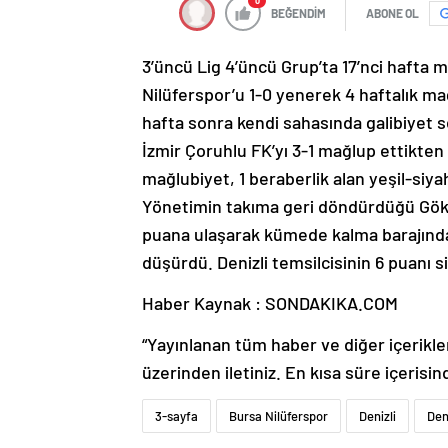
0
BEĞENDİM
ABONE OL
3’üncü Lig 4’üncü Grup’ta 17’nci hafta 
Nilüferspor’u 1-0 yenerek 4 haftalık mağ
hafta sonra kendi sahasında galibiyet s
İzmir Çoruhlu FK’yı 3-1 mağlup ettikten 
mağlubiyet, 1 beraberlik alan yeşil-siya
Yönetimin takıma geri döndürdüğü Gökh
puana ulaşarak kümede kalma barajındaki
düşürdü. Denizli temsilcisinin 6 puanı si
Haber Kaynak : SONDAKIKA.COM
“Yayınlanan tüm haber ve diğer içerikler i
üzerinden iletiniz. En kısa süre içerisin
3-sayfa
Bursa Nilüferspor
Denizli
Den