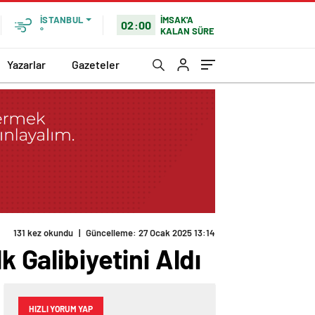
İMSAK'A
İSTANBUL
02:00
KALAN SÜRE
°
Yazarlar
Gazeteler
131 kez okundu
|
Güncelleme: 27 Ocak 2025 13:14
k Galibiyetini Aldı
HIZLI YORUM YAP