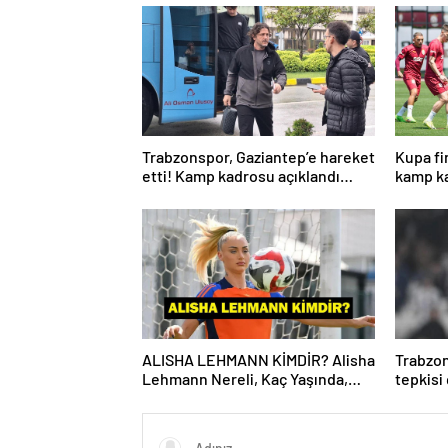
Trabzonspor, Gaziantep’e hareket
Kupa fi
etti! Kamp kadrosu açıklandı…
kamp ka
ALISHA LEHMANN KİMDİR? Alisha
Trabzon
Lehmann Nereli, Kaç Yaşında,
tepkisi
Hangi Takımda Oynuyor?
Yönetic