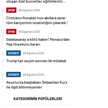
oluşan özel kuvvetler eğitimlerini
başlattı.
SPOR
06 Ağustos 2026
Cristiano Ronaldo’nun akıllara zarar
tüm kariyerinin istatistiğini çıkardık !
SPOR
06 Ağustos 2026
Galatasaray’a kötü haber! Monaco’dan
flaş Onyekuru kararı.
GÜNDEM
06 Ağustos 2026
Trump’tan seçim sonrası ilk mülakat
GÜNDEM
06 Ağustos 2026
Avusturya başbakanı Sebastian Kurz
ile ilgili bilinmeyenler
KATEGORİNİN POPÜLERLERİ