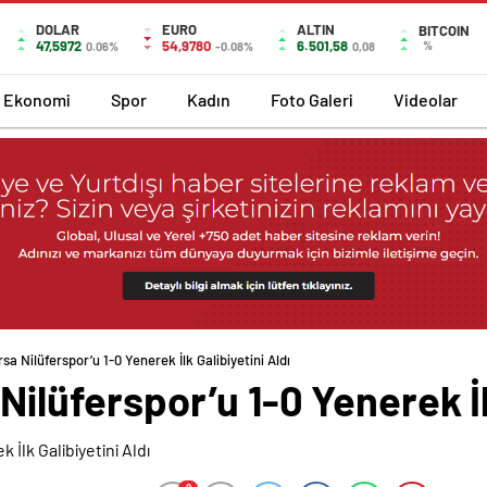
DOLAR
EURO
ALTIN
BITCOIN
47,5972
54,9780
6.501,58
%
0.06%
-0.08%
0,08
Ekonomi
Spor
Kadın
Foto Galeri
Videolar
rsa Nilüferspor’u 1-0 Yenerek İlk Galibiyetini Aldı
Nilüferspor’u 1-0 Yenerek İl