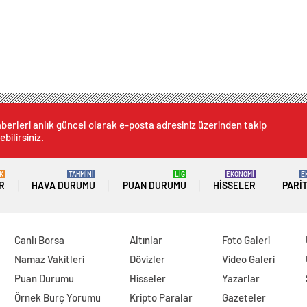
berleri anlık güncel olarak e-posta adresiniz üzerinden takip
ebilirsiniz.
K
TAHMİNİ
LİG
EKONOMİ
E
R
HAVA DURUMU
PUAN DURUMU
HISSELER
PARI
Canlı Borsa
Altınlar
Foto Galeri
Namaz Vakitleri
Dövizler
Video Galeri
Puan Durumu
Hisseler
Yazarlar
Örnek Burç Yorumu
Kripto Paralar
Gazeteler