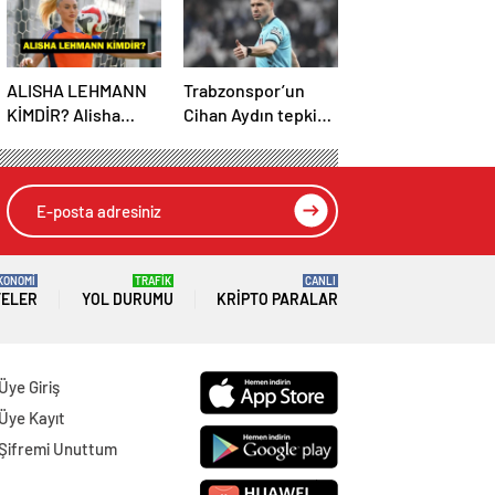
ALISHA LEHMANN
Trabzonspor’un
KİMDİR? Alisha
Cihan Aydın tepkisi
Lehmann Nereli,
çığ gibi büyüyor!
Kaç Yaşında, Hangi
Yöneticilerden
Takımda Oynuyor?
açıklama…
KONOMİ
TRAFİK
CANLI
TELER
YOL DURUMU
KRIPTO PARALAR
Üye Giriş
Üye Kayıt
Şifremi Unuttum