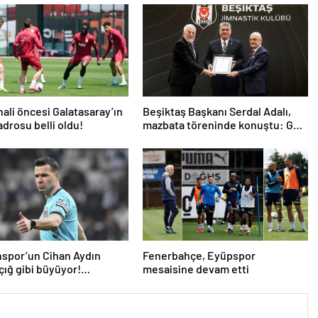
nali öncesi Galatasaray’ın
Beşiktaş Başkanı Serdal Adalı,
drosu belli oldu!
mazbata töreninde konuştu: Gün
istikrar günüdür
spor’un Cihan Aydın
Fenerbahçe, Eyüpspor
 çığ gibi büyüyor!
mesaisine devam etti
ilerden açıklama…