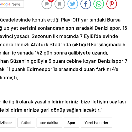
0
News
mücadelesinde konuk ettiği Play-Off yarışındaki Bursa
lubiyet serisini sonlandıran son sıradaki Denizlispor, 16
evinci yaşadı. Sezonun ilk maçında 7 Eylül’de evinde
sonra Denizli Atatürk Stadı’nda çıktığı 6 karşılaşmada 5
hlılar, iç sahada 142 gün sonra galibiyete uzandı.
an Süzen’in golüyle 3 puanı cebine koyan Denizlispor 7
 11 puanlı Edirnespor’la arasındaki puan farkını 4’e
linmişti.
le ilgili olarak yasal bildirimlerinizi bize iletişim sayfası
de bildirimlerinize geri dönüş sağlanılacaktır.”
izlispor
futbol
son dakika
Spor
Yerel Haberler