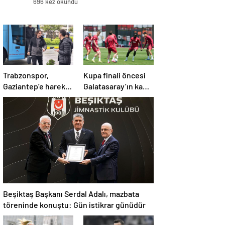
696 kez okundu
Trabzonspor,
Kupa finali öncesi
Gaziantep’e hareket
Galatasaray’ın kamp
etti! Kamp kadrosu
kadrosu belli oldu!
açıklandı…
Beşiktaş Başkanı Serdal Adalı, mazbata
töreninde konuştu: Gün istikrar günüdür