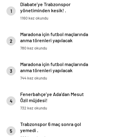
Diabate’ye Trabzonspor
yönetiminden kesik! .
1
1160 kez okundu
Maradona için futbol maçlarında
anma törenleri yapılacak
2
780 kez okundu
Maradona için futbol maçlarında
anma törenleri yapılacak
3
744 kez okundu
Fenerbahçe’ye Ada’dan Mesut
Özil müjdesi!
4
732 kez okundu
Trabzonspor 6 maç sonra gol
yemedi .
5