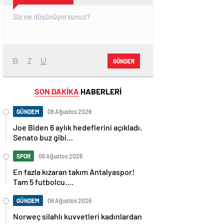
GÖNDER
SON DAKİKA
HABERLERİ
GÜNDEM
06 Ağustos 2026
Joe Biden 6 aylık hedeflerini açıkladı.
Senato buz gibi…
SPOR
06 Ağustos 2026
En fazla kızaran takım Antalyaspor!
Tam 5 futbolcu….
GÜNDEM
06 Ağustos 2026
Norweç silahlı kuvvetleri kadınlardan