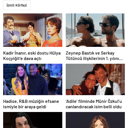
İzmit Körfezi
Kadir İnanır, eski dostu Hülya
Zeynep Bastık ve Serkay
Koçyiğit’e dava açtı
Tütüncü ilişkilerinin 1. yılını
kutladı
Hadise, R&B müziğin efsane
‘Adile’ filminde Münir Özkul’u
ismiyle bir araya geldi
canlandıracak isim belli oldu