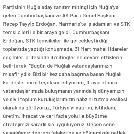
Partisinin Muğla aday tanıtım mitingi için Muğla’ya
gelen Cumhurbaşkanı ve AK Parti Genel Başkanı
Recep Tayyip Erdoğan, Marmaris’te iş adamları ve STK
temsilcileri ile bir araya geldi. Cumhurbaşkanı
Erdoğan, STK temsilcileri ile gerçekleştirdiği
toplantıda yaptığı konuşmada, 31 Mart mahalli idareler
seçimleri arifesinde il mitinglerine devam ettiklerini
belirterek, “Bugün de Muğlalı vatandaşlarımızın
misafiriydik. Bizi bir kez daha bağrına basan Muğlalı
kardeşlerimize teşekkür ediyorum. İl ziyaretimizi
vatandaşlarımızla buluşmanın yanında iş dünyamızın
ve sivil toplum kuruluşlarımızın nabzını tutma vesilesi
olarak da görüyoruz. Türkiye’yi yatırım, istihdam,
üretim, ihracat ve cari fazla yolu ile büyütme
stratejimizi kararlılıkla uyguluyoruz. Geçen sene
yaşadığımız deprem felaketine ve bölgemizde patlak