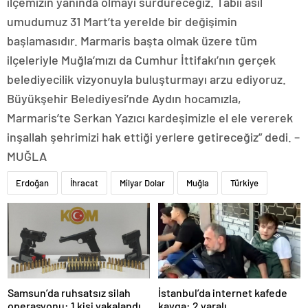
ilçemizin yanında olmayı sürdüreceğiz. Tabii asıl
umudumuz 31 Mart’ta yerelde bir değişimin
başlamasıdır. Marmaris başta olmak üzere tüm
ilçeleriyle Muğla’mızı da Cumhur İttifakı’nın gerçek
belediyecilik vizyonuyla buluşturmayı arzu ediyoruz.
Büyükşehir Belediyesi’nde Aydın hocamızla,
Marmaris’te Serkan Yazıcı kardeşimizle el ele vererek
inşallah şehrimizi hak ettiği yerlere getireceğiz” dedi. –
MUĞLA
Erdoğan
İhracat
Milyar Dolar
Muğla
Türkiye
Samsun’da ruhsatsız silah
İstanbul’da internet kafede
operasyonu: 1 kişi yakalandı
kavga: 2 yaralı