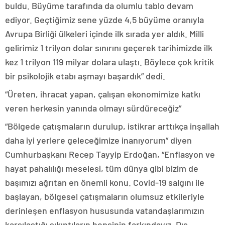
buldu. Büyüme tarafında da olumlu tablo devam
ediyor. Geçtiğimiz sene yüzde 4,5 büyüme oranıyla
Avrupa Birliği ülkeleri içinde ilk sırada yer aldık. Milli
gelirimiz 1 trilyon dolar sınırını geçerek tarihimizde ilk
kez 1 trilyon 119 milyar dolara ulaştı. Böylece çok kritik
bir psikolojik etabı aşmayı başardık” dedi.
“Üreten, ihracat yapan, çalışan ekonomimize katkı
veren herkesin yanında olmayı sürdüreceğiz”
“Bölgede çatışmaların durulup, istikrar arttıkça inşallah
daha iyi yerlere geleceğimize inanıyorum” diyen
Cumhurbaşkanı Recep Tayyip Erdoğan, “Enflasyon ve
hayat pahalılığı meselesi, tüm dünya gibi bizim de
başımızı ağrıtan en önemli konu. Covid-19 salgını ile
başlayan, bölgesel çatışmaların olumsuz etkileriyle
derinleşen enflasyon hususunda vatandaşlarımızın
karşılaştığı sıkıntıların hepsinin farkındayız. Dış