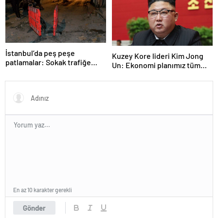
İstanbul’da peş peşe
Kuzey Kore lideri Kim Jong
patlamalar: Sokak trafiğe
Un: Ekonomi planımız tüm
kapatıldı
sektörlerde başarısız oldu
En az 10 karakter gerekli
Gönder