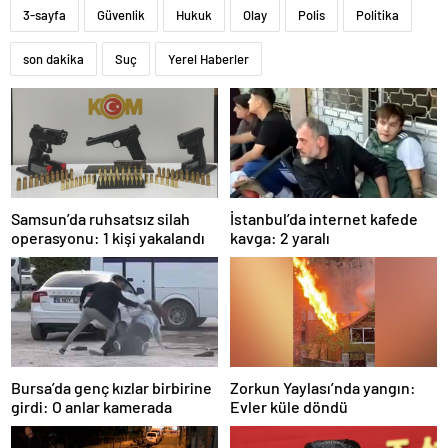
3-sayfa
Güvenlik
Hukuk
Olay
Polis
Politika
son dakika
Suç
Yerel Haberler
Samsun’da ruhsatsız silah
İstanbul’da internet kafede
operasyonu: 1 kişi yakalandı
kavga: 2 yaralı
Bursa’da genç kızlar birbirine
Zorkun Yaylası’nda yangın:
girdi: O anlar kamerada
Evler küle döndü