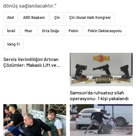
dönüş sağlanılacaktır.”
Abd
ABD Başkanı
Çin
Çin Ulusal Halk Kongresi
İsrail
Mısır
Orta Doğu
Pekin
Pekin Deklarasyonu
Vang Yi
Servis Verimliliğini Artıran
Çözümler: Makaslı Lift ve
Tamirci Lifti Rehberi
Samsun’da ruhsatsız silah
operasyonu: 1 kişi yakalandı