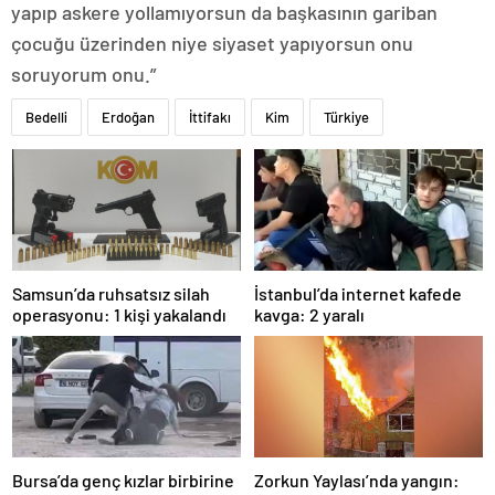
yapıp askere yollamıyorsun da başkasının gariban
çocuğu üzerinden niye siyaset yapıyorsun onu
soruyorum onu.”
Bedelli
Erdoğan
İttifakı
Kim
Türkiye
Samsun’da ruhsatsız silah
İstanbul’da internet kafede
operasyonu: 1 kişi yakalandı
kavga: 2 yaralı
Bursa’da genç kızlar birbirine
Zorkun Yaylası’nda yangın: