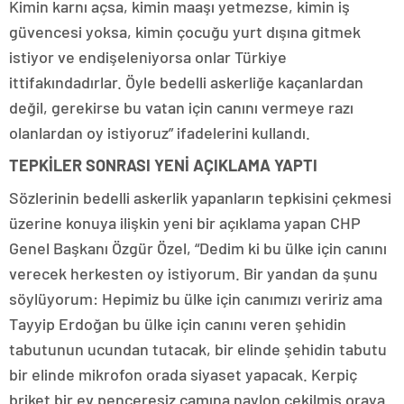
Kimin karnı açsa, kimin maaşı yetmezse, kimin iş
güvencesi yoksa, kimin çocuğu yurt dışına gitmek
istiyor ve endişeleniyorsa onlar Türkiye
ittifakındadırlar. Öyle bedelli askerliğe kaçanlardan
değil, gerekirse bu vatan için canını vermeye razı
olanlardan oy istiyoruz” ifadelerini kullandı.
TEPKİLER SONRASI YENİ AÇIKLAMA YAPTI
Sözlerinin bedelli askerlik yapanların tepkisini çekmesi
üzerine konuya ilişkin yeni bir açıklama yapan CHP
Genel Başkanı Özgür Özel, “Dedim ki bu ülke için canını
verecek herkesten oy istiyorum. Bir yandan da şunu
söylüyorum: Hepimiz bu ülke için canımızı veririz ama
Tayyip Erdoğan bu ülke için canını veren şehidin
tabutunun ucundan tutacak, bir elinde şehidin tabutu
bir elinde mikrofon orada siyaset yapacak. Kerpiç
briket bir ev penceresiz camına naylon çekilmiş oraya