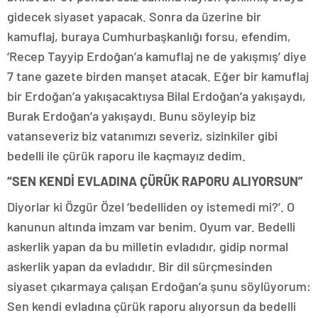
gidecek siyaset yapacak. Sonra da üzerine bir
kamuflaj, buraya Cumhurbaşkanlığı forsu, efendim,
‘Recep Tayyip Erdoğan’a kamuflaj ne de yakışmış’ diye
7 tane gazete birden manşet atacak. Eğer bir kamuflaj
bir Erdoğan’a yakışacaktıysa Bilal Erdoğan’a yakışaydı,
Burak Erdoğan’a yakışaydı. Bunu söyleyip biz
vatanseveriz biz vatanımızı severiz, sizinkiler gibi
bedelli ile çürük raporu ile kaçmayız dedim.
“SEN KENDİ EVLADINA ÇÜRÜK RAPORU ALIYORSUN”
Diyorlar ki Özgür Özel ‘bedelliden oy istemedi mi?’. O
kanunun altında imzam var benim. Oyum var. Bedelli
askerlik yapan da bu milletin evladıdır, gidip normal
askerlik yapan da evladıdır. Bir dil sürçmesinden
siyaset çıkarmaya çalışan Erdoğan’a şunu söylüyorum:
Sen kendi evladına çürük raporu alıyorsun da bedelli