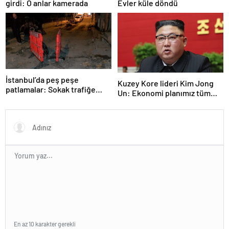
girdi: O anlar kamerada
Evler küle döndü
İstanbul’da peş peşe
Kuzey Kore lideri Kim Jong
patlamalar: Sokak trafiğe
Un: Ekonomi planımız tüm
kapatıldı
sektörlerde başarısız oldu
En az 10 karakter gerekli