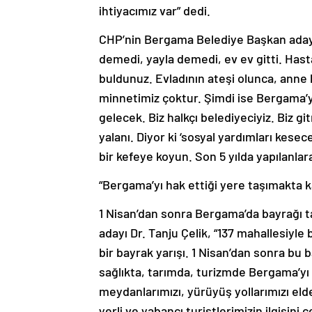
ihtiyacımız var” dedi.
CHP’nin Bergama Belediye Başkan adayı Ta
demedi, yayla demedi, ev ev gitti. Hasta 
buldunuz. Evladının ateşi olunca, anne b
minnetimiz çoktur. Şimdi ise Bergama’yı 
gelecek. Biz halkçı belediyeciyiz. Biz g
yalanı. Diyor ki ‘sosyal yardımları kese
bir kefeye koyun. Son 5 yılda yapılanlara 
“Bergama’yı hak ettiği yere taşımakta k
1 Nisan’dan sonra Bergama’da bayrağı 
adayı Dr. Tanju Çelik, “137 mahallesiyle
bir bayrak yarışı. 1 Nisan’dan sonra bu 
sağlıkta, tarımda, turizmde Bergama’yı h
meydanlarımızı, yürüyüş yollarımızı e
yerli ve yabancı turistlerimizin ilgisin