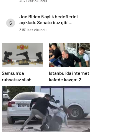
4971 kez okundu
Joe Biden 6 aylık hedeflerini
açıkladı. Senato buz gibi…
5
3151 kez okundu
Samsun’da
İstanbul’da internet
ruhsatsız silah
kafede kavga: 2
operasyonu: 1 kişi
yaralı
yakalandı