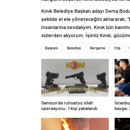
Kınık Belediye Başkan adayı Sema Bodur i
şekilde el ele yöneteceğini aktararak, 
insanlarına sevdalıyım. Kınık için kan
sizlerden alıyorum. İşimiz Kınık, gücümü
Başkanı
Belediye
Bergama
Chp
Samsun’da ruhsatsız silah
İstanbu
operasyonu: 1 kişi yakalandı
kavga: 