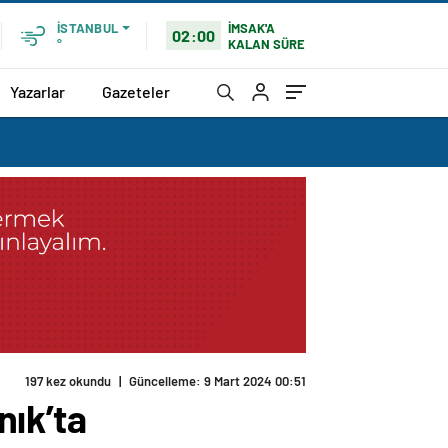
İMSAK'A
İSTANBUL
02:00
KALAN SÜRE
°
Yazarlar
Gazeteler
197 kez okundu
|
Güncelleme: 9 Mart 2024 00:51
nık’ta