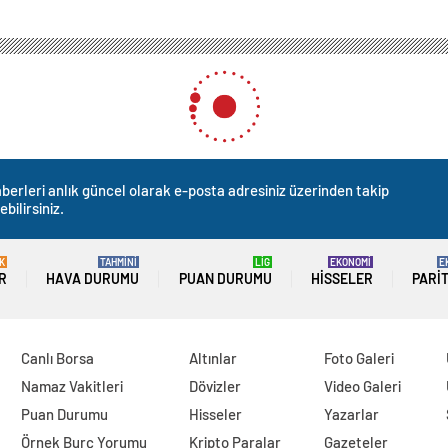
berleri anlık güncel olarak e-posta adresiniz üzerinden takip
ebilirsiniz.
K
TAHMİNİ
LİG
EKONOMİ
E
R
HAVA DURUMU
PUAN DURUMU
HISSELER
PARI
Canlı Borsa
Altınlar
Foto Galeri
Namaz Vakitleri
Dövizler
Video Galeri
Puan Durumu
Hisseler
Yazarlar
Örnek Burç Yorumu
Kripto Paralar
Gazeteler