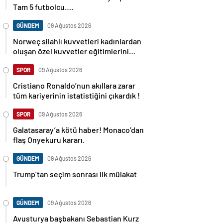
Tam 5 futbolcu….
GÜNDEM
09 Ağustos 2026
Norweç silahlı kuvvetleri kadınlardan
oluşan özel kuvvetler eğitimlerini
başlattı.
SPOR
09 Ağustos 2026
Cristiano Ronaldo’nun akıllara zarar
tüm kariyerinin istatistiğini çıkardık !
SPOR
09 Ağustos 2026
Galatasaray’a kötü haber! Monaco’dan
flaş Onyekuru kararı.
GÜNDEM
09 Ağustos 2026
Trump’tan seçim sonrası ilk mülakat
GÜNDEM
09 Ağustos 2026
Avusturya başbakanı Sebastian Kurz