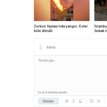
Zorkun Yaylası’nda yangın: Evler
İstanbu
küle döndü
Sokak t
En az 10 karakter gerekli
Gönder