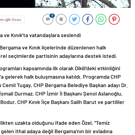
0
News
 ve Kınık’ta vatandaşlara seslendi
Bergama ve Kınık ilçelerinde düzenlenen halk
el seçimlerde partisinin adaylarına destek istedi.
ramları kapsamında ilk olarak Dikili’deki etkinliğini
a gelerek halk buluşmasına katıldı. Programda CHP
ı Cemil Tugay, CHP Bergama Belediye Başkan adayı Dr.
İsmail Durmaz, CHP İzmir İl Başkanı Şenol Aslanoğlu,
dur, CHP Kınık İlçe Başkanı Salih Barut ve partililer
ilikten uzakta olduğunu ifade eden Özel, “Temiz
n gelen ithal adaya değil Bergama’nın bir evladına