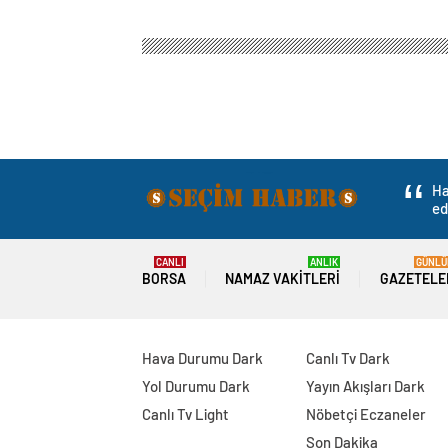
Ha
ed
CANLI
ANLIK
GÜNLÜ
BORSA
NAMAZ VAKITLERI
GAZETELE
Hava Durumu Dark
Canlı Tv Dark
Yol Durumu Dark
Yayın Akışları Dark
Canlı Tv Light
Nöbetçi Eczaneler
Son Dakika