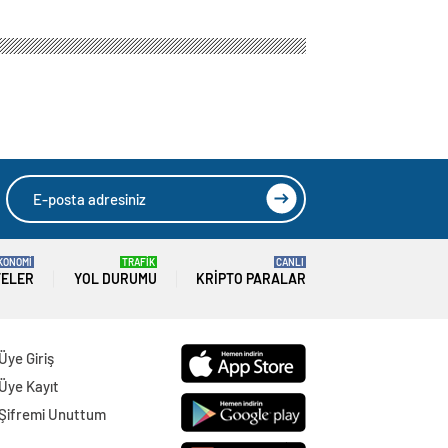
KONOMİ
TRAFİK
CANLI
TELER
YOL DURUMU
KRIPTO PARALAR
Üye Giriş
Üye Kayıt
Şifremi Unuttum