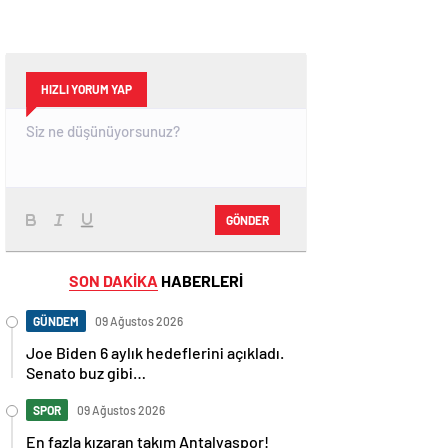
HIZLI YORUM YAP
GÖNDER
SON DAKİKA
HABERLERİ
GÜNDEM
09 Ağustos 2026
Joe Biden 6 aylık hedeflerini açıkladı.
Senato buz gibi…
SPOR
09 Ağustos 2026
En fazla kızaran takım Antalyaspor!