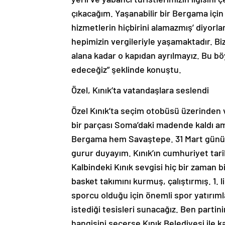
çıkacağım. Yaşanabilir bir Bergama için
hizmetlerin hiçbirini alamazmış’ diyorla
hepimizin vergileriyle yaşamaktadır. Biz
alana kadar o kapıdan ayrılmayız. Bu bö
edeceğiz” şeklinde konuştu.
Özel, Kınık’ta vatandaşlara seslendi
Özel Kınık’ta seçim otobüsü üzerinden 
bir parçası Soma’daki madende kaldı
Bergama hem Savaştepe. 31 Mart günü ik
gurur duyayım. Kınık’ın cumhuriyet tari
Kalbindeki Kınık sevgisi hiç bir zaman 
basket takımını kurmuş, çalıştırmış. 1. 
sporcu olduğu için önemli spor yatırımla
istediği tesisleri sunacağız. Ben partin
hangisini seçerse Kınık Belediyesi ile 