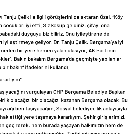
nju Çelik ile ilgili görüşlerini de aktaran Özel, “Köy
çocukları iyi etti. Siz koşup geldiniz, şifayı ona
abadaki duyguyu biz biliriz. Onu iyileştirene de
iyileştirmeye geliyor. Dr. Tanju Çelik, Bergama’ya iyi
itmeden bir yere hemen yalan ulaşıyor. AK Parti’nin
cekler’. Bakın bakalım Bergama’da geçmişte yapılanları
bir bakın” ifadelerini kullandı.
ararlıyım”
taşıyacağını vurgulayan CHP Bergama Belediye Başkan
 birlik olacağız, bir olacağız, kazanan Bergama olacak. Bu
bayrağı ben taşıyacağım. Sosyal belediyecilik anlayışıyla
ak ettiği yere taşımaya kararlıyım. Şehir girişlerimizi,
lden geçirerek; hem burada yaşayan halkımızın hem de
i çekecek duruma getireceğim. Tarihi mirasımıza sahip