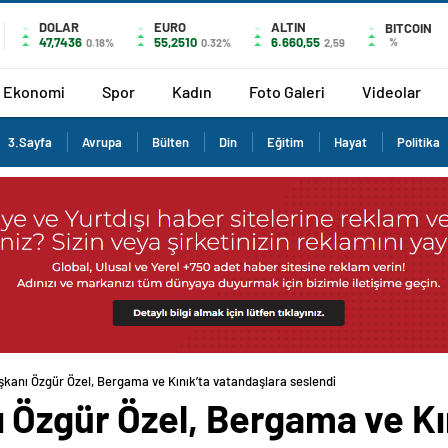
DOLAR
EURO
ALTIN
BITCOIN
47,7436
55,2510
6.660,55
%
0.18%
0.32%
2,59
Ekonomi
Spor
Kadın
Foto Galeri
Videolar
3.Sayfa
Avrupa
Bülten
Din
Eğitim
Hayat
Politika
kanı Özgür Özel, Bergama ve Kınık’ta vatandaşlara seslendi
 Özgür Özel, Bergama ve Kı