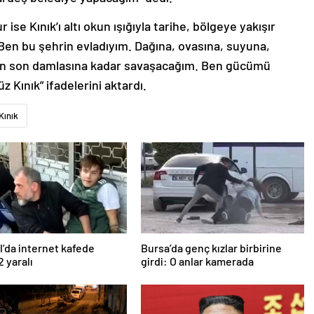
se Kınık’ı altı okun ışığıyla tarihe, bölgeye yakışır
“Ben bu şehrin evladıyım. Dağına, ovasına, suyuna,
ımın son damlasına kadar savaşacağım. Ben gücümü
z Kınık” ifadelerini aktardı.
Kınık
l’da internet kafede
Bursa’da genç kızlar birbirine
2 yaralı
girdi: O anlar kamerada