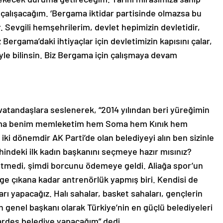
 çalışacağım. ‘Bergama iktidar partisinde olmazsa bu
r. Sevgili hemşehrilerim, devlet hepimizin devletidir,
 Bergama’daki ihtiyaçlar için devletimizin kapısını çalar,
yle bilinsin. Biz Bergama için çalışmaya devam
vatandaşlara seslenerek, “2014 yılından beri yüreğimin
 ama benim memleketim hem Soma hem Kınık hem
i dönemdir AK Parti’de olan belediyeyi alın ben sizinle
hindeki ilk kadın başkanını seçmeye hazır mısınız?
bitmedi, şimdi borcunu ödemeye geldi. Aliağa spor’un
lige çıkana kadar antrenörlük yapmış biri. Kendisi de
rı yapacağız. Halı sahalar, basket sahaları, gençlerin
in genel başkanı olarak Türkiye’nin en güçlü belediyeleri
kardeş belediye yapacağım” dedi.