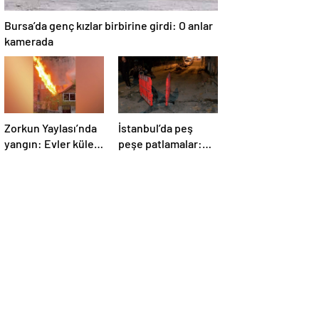
Bursa’da genç kızlar birbirine girdi: O anlar
kamerada
Zorkun Yaylası’nda
İstanbul’da peş
yangın: Evler küle
peşe patlamalar:
döndü
Sokak trafiğe
kapatıldı