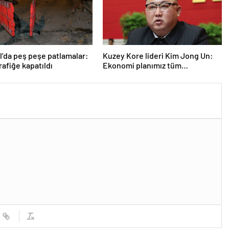
l’da peş peşe patlamalar:
Kuzey Kore lideri Kim Jong Un:
rafiğe kapatıldı
Ekonomi planımız tüm
sektörlerde başarısız oldu