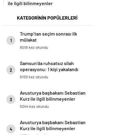
ile ilgili bilinmeyenler
KATEGORİNİN POPÜLERLERİ
Trump’tan seçim sonrası ilk
mülakat
1
8018 kez okundu
Samsun’da ruhsatsız silah
operasyonu: 1 kişi yakalandı
2
6159 kez okundu
Avusturya başbakanı Sebastian
Kurz ile ilgili bilinmeyenler
3
5044 kez okundu
Avusturya başbakanı Sebastian
Kurz ile ilgili bilinmeyenler
4