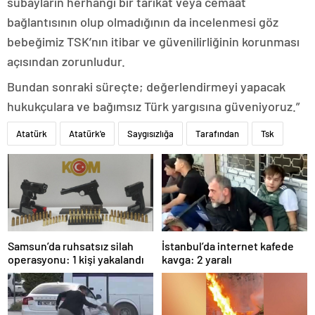
subayların herhangi bir tarikat veya cemaat
bağlantısının olup olmadığının da incelenmesi göz
bebeğimiz TSK’nın itibar ve güvenilirliğinin korunması
açısından zorunludur.
Bundan sonraki süreçte; değerlendirmeyi yapacak
hukukçulara ve bağımsız Türk yargısına güveniyoruz.”
Atatürk
Atatürk'e
Saygısızlığa
Tarafından
Tsk
Samsun’da ruhsatsız silah
İstanbul’da internet kafede
operasyonu: 1 kişi yakalandı
kavga: 2 yaralı