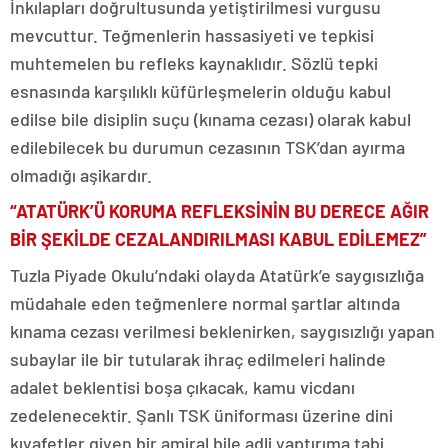
İnkılapları doğrultusunda yetiştirilmesi vurgusu
mevcuttur. Teğmenlerin hassasiyeti ve tepkisi
muhtemelen bu refleks kaynaklıdır. Sözlü tepki
esnasında karşılıklı küfürleşmelerin olduğu kabul
edilse bile disiplin suçu (kınama cezası) olarak kabul
edilebilecek bu durumun cezasının TSK’dan ayırma
olmadığı aşikardır.
“ATATÜRK’Ü KORUMA REFLEKSİNİN BU DERECE AĞIR
BİR ŞEKİLDE CEZALANDIRILMASI KABUL EDİLEMEZ”
Tuzla Piyade Okulu’ndaki olayda Atatürk’e saygısızlığa
müdahale eden teğmenlere normal şartlar altında
kınama cezası verilmesi beklenirken, saygısızlığı yapan
subaylar ile bir tutularak ihraç edilmeleri halinde
adalet beklentisi boşa çıkacak, kamu vicdanı
zedelenecektir. Şanlı TSK üniforması üzerine dini
kıyafetler giyen bir amiral bile adli yaptırıma tabi