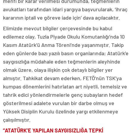
menfi bir karar verilmesi durumunda, teğmenlerin
avukatları tarafından idari yargıya başvurularak, ‘ihraç
kararının iptali ve göreve iade için’ dava açılacaktır.
Elimizde mevcut bilgiler çerçevesinde bu kabul
edilemez olay, Tuzla Piyade Okulu Komutanlığı’nda 10
Kasım Atatürk’ü Anma Töreni’nde yaşanmıştır. Takip
eden günlerde bazı yazılı basın organlarında; Atatürk’e
saygısızlığa müdahale eden teğmenlerin aleyhinde
olmak üzere, olaya ilişkin çok detaylı bilgiler yer
almıştır. Tahkikat devam ederken, FETÖ’nün TSK’ya
kumpas dönemlerini hatırlatan art niyetli, temelsiz ve
tahrik edici yönlendirmelerle genç subayların hedef
gösterilmesi adalete vurulan bir darbe olmuş ve
Yüksek Disiplin Kurulu özelinde yargı etkilenmeye
çalışılmıştır.
“ATATÜRK’E YAPILAN SAYGISIZLIĞA TEPKİ