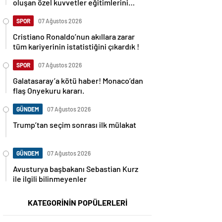
oluşan özel kuvvetler eğitimlerini
başlattı.
SPOR
07 Ağustos 2026
Cristiano Ronaldo’nun akıllara zarar
tüm kariyerinin istatistiğini çıkardık !
SPOR
07 Ağustos 2026
Galatasaray’a kötü haber! Monaco’dan
flaş Onyekuru kararı.
GÜNDEM
07 Ağustos 2026
Trump’tan seçim sonrası ilk mülakat
GÜNDEM
07 Ağustos 2026
Avusturya başbakanı Sebastian Kurz
ile ilgili bilinmeyenler
KATEGORİNİN POPÜLERLERİ