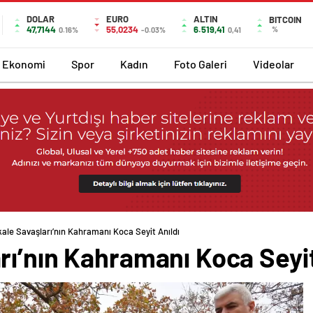
DOLAR
EURO
ALTIN
BITCOIN
47,7144
55,0234
6.519,41
%
0.16%
-0.03%
0,41
Ekonomi
Spor
Kadın
Foto Galeri
Videolar
ale Savaşları’nın Kahramanı Koca Seyit Anıldı
ı’nın Kahramanı Koca Seyit