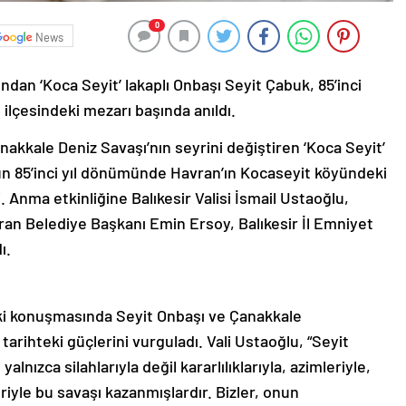
0
News
an ‘Koca Seyit’ lakaplı Onbaşı Seyit Çabuk, 85’inci
ilçesindeki mezarı başında anıldı.
nakkale Deniz Savaşı’nın seyrini değiştiren ‘Koca Seyit’
ün 85’inci yıl dönümünde Havran’ın Kocaseyit köyündeki
Anma etkinliğine Balıkesir Valisi İsmail Ustaoğlu,
n Belediye Başkanı Emin Ersoy, Balıkesir İl Emniyet
ı.
eki konuşmasında Seyit Onbaşı ve Çanakkale
 tarihteki güçlerini vurguladı. Vali Ustaoğlu, “Seyit
nızca silahlarıyla değil kararlılıklarıyla, azimleriyle,
eriyle bu savaşı kazanmışlardır. Bizler, onun