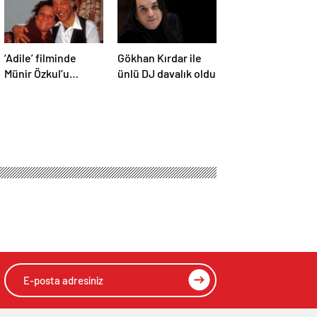
‘Adile’ filminde
Gökhan Kırdar ile
Münir Özkul’u
ünlü DJ davalık oldu
canlandıracak isim
belli oldu