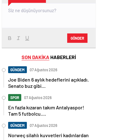
GÖNDER
SON DAKİKA
HABERLERİ
GÜNDEM
07 Ağustos 2026
Joe Biden 6 aylık hedeflerini açıkladı.
Senato buz gibi…
SPOR
07 Ağustos 2026
En fazla kızaran takım Antalyaspor!
Tam 5 futbolcu….
GÜNDEM
07 Ağustos 2026
Norweç silahlı kuvvetleri kadınlardan