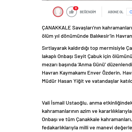
0
BEĞENDİM
ABONE OL
ÇANAKKALE Savaşları’nın kahramanlarınd
ölüm yıl dönümünde Balıkesir’in Havran 
Sırtlayarak kaldırdığı top mermisiyle Ça
lakaplı Onbaşı Seyit Çabuk için ölümün
mezarı başında ‘Anma Günü’ düzenlendi. 
Havran Kaymakamı Enver Özderin, Havra
Müdür Hasan Yiğit ve vatandaşlar katıld
Vali İsmail Ustaoğlu, anma etkinliğind
kahramanlarının azim ve kararlılıklarıyla
Onbaşı ve tüm Çanakkale kahramanları, yal
fedakarlıklarıyla milli ve manevi değerl