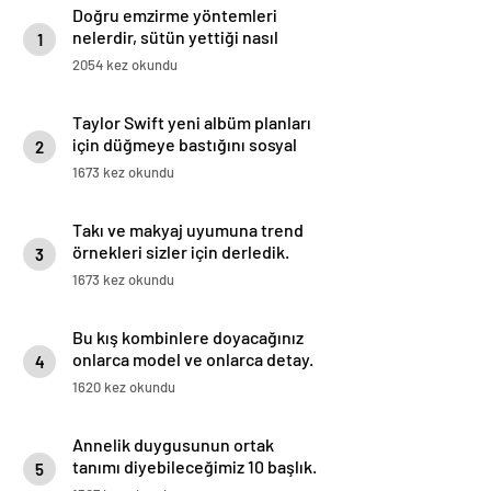
Doğru emzirme yöntemleri
nelerdir, sütün yettiği nasıl
1
anlaşılır?
2054 kez okundu
Taylor Swift yeni albüm planları
için düğmeye bastığını sosyal
2
medyadan duyurdu!
1673 kez okundu
Takı ve makyaj uyumuna trend
örnekleri sizler için derledik.
3
1673 kez okundu
Bu kış kombinlere doyacağınız
onlarca model ve onlarca detay.
4
1620 kez okundu
Annelik duygusunun ortak
tanımı diyebileceğimiz 10 başlık.
5