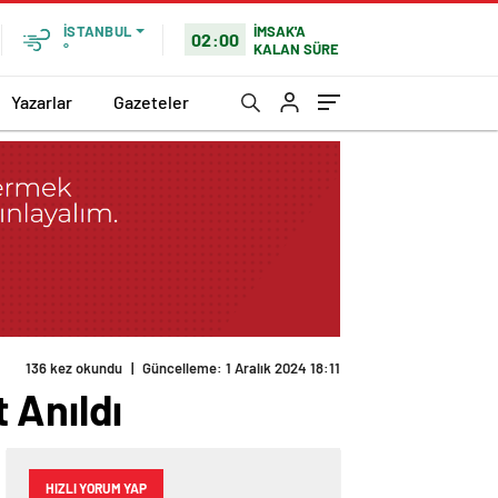
İMSAK'A
İSTANBUL
02:00
KALAN SÜRE
°
Yazarlar
Gazeteler
136 kez okundu
|
Güncelleme: 1 Aralık 2024 18:11
 Anıldı
HIZLI YORUM YAP