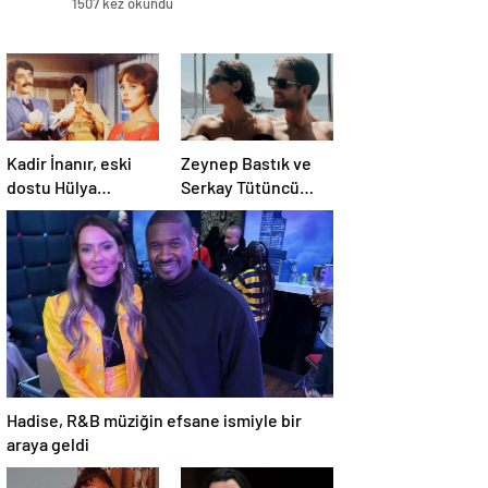
1507 kez okundu
Kadir İnanır, eski
Zeynep Bastık ve
dostu Hülya
Serkay Tütüncü
Koçyiğit’e dava açtı
ilişkilerinin 1. yılını
kutladı
Hadise, R&B müziğin efsane ismiyle bir
araya geldi