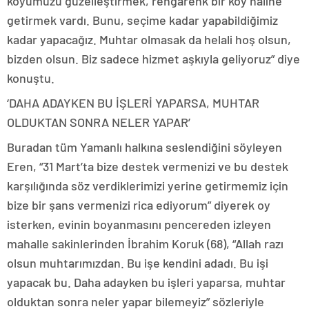
köyümüzü güzelleştirmek, rengarenk bir köy haline
getirmek vardı. Bunu, seçime kadar yapabildiğimiz
kadar yapacağız. Muhtar olmasak da helali hoş olsun,
bizden olsun. Biz sadece hizmet aşkıyla geliyoruz” diye
konuştu.
‘DAHA ADAYKEN BU İŞLERİ YAPARSA, MUHTAR
OLDUKTAN SONRA NELER YAPAR’
Buradan tüm Yamanlı halkına seslendiğini söyleyen
Eren, “31 Mart’ta bize destek vermenizi ve bu destek
karşılığında söz verdiklerimizi yerine getirmemiz için
bize bir şans vermenizi rica ediyorum” diyerek oy
isterken, evinin boyanmasını pencereden izleyen
mahalle sakinlerinden İbrahim Koruk (68), “Allah razı
olsun muhtarımızdan. Bu işe kendini adadı. Bu işi
yapacak bu. Daha adayken bu işleri yaparsa, muhtar
olduktan sonra neler yapar bilemeyiz” sözleriyle