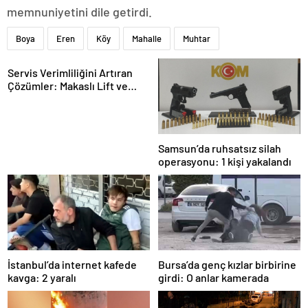
memnuniyetini dile getirdi.
Boya
Eren
Köy
Mahalle
Muhtar
Servis Verimliliğini Artıran
Çözümler: Makaslı Lift ve
Tamirci Lifti Rehberi
Samsun’da ruhsatsız silah
operasyonu: 1 kişi yakalandı
İstanbul’da internet kafede
Bursa’da genç kızlar birbirine
kavga: 2 yaralı
girdi: O anlar kamerada