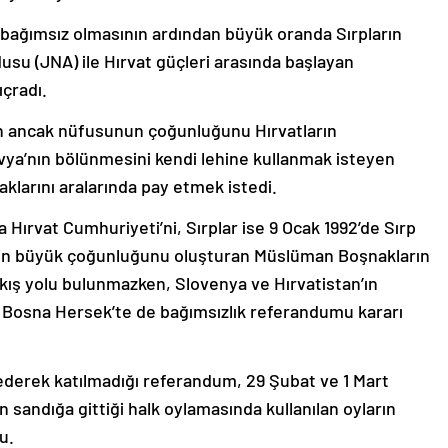
e bağımsız olmasının ardından büyük oranda Sırpların
su (JNA) ile Hırvat güçleri arasında başlayan
çradı.
an ancak nüfusunun çoğunluğunu Hırvatların
vya’nın bölünmesini kendi lehine kullanmak isteyen
raklarını aralarında pay etmek istedi.
 Hırvat Cumhuriyeti’ni, Sırplar ise 9 Ocak 1992’de Sırp
lkenin büyük çoğunluğunu oluşturan Müslüman Boşnakların
kış yolu bulunmazken, Slovenya ve Hırvatistan’ın
e Bosna Hersek’te de bağımsızlık referandumu kararı
ederek katılmadığı referandum, 29 Şubat ve 1 Mart
in sandığa gittiği halk oylamasında kullanılan oyların
u.