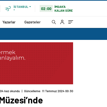
İMSAK'A
İSTANBUL
02:00
KALAN SÜRE
°
Yazarlar
Gazeteler
 Müzesi’nde