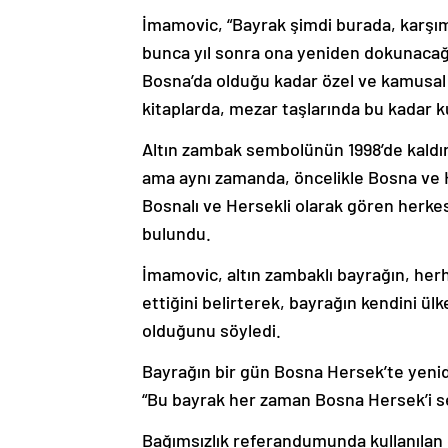
İmamovic, “Bayrak şimdi burada, karşım
bunca yıl sonra ona yeniden dokunacağ
Bosna’da olduğu kadar özel ve kamusal
kitaplarda, mezar taşlarında bu kadar ku
Altın zambak sembolünün 1998’de kaldırı
ama aynı zamanda, öncelikle Bosna ve H
Bosnalı ve Hersekli olarak gören herkes
bulundu.
İmamovic, altın zambaklı bayrağın, herha
ettiğini belirterek, bayrağın kendini ül
olduğunu söyledi.
Bayrağın bir gün Bosna Hersek’te yenid
“Bu bayrak her zaman Bosna Hersek’i sev
Bağımsızlık referandumunda kullanılan o