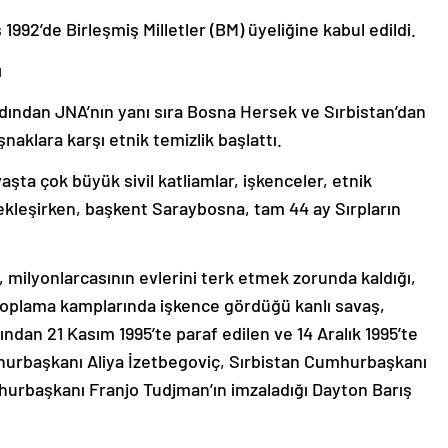
992’de Birleşmiş Milletler (BM) üyeliğine kabul edildi.
ı
ndan JNA’nın yanı sıra Bosna Hersek ve Sırbistan’dan
naklara karşı etnik temizlik başlattı.
şta çok büyük sivil katliamlar, işkenceler, etnik
çekleşirken, başkent Saraybosna, tam 44 ay Sırpların
, milyonlarcasının evlerini terk etmek zorunda kaldığı,
n toplama kamplarında işkence gördüğü kanlı savaş,
dan 21 Kasım 1995’te paraf edilen ve 14 Aralık 1995’te
rbaşkanı Aliya İzetbegoviç, Sırbistan Cumhurbaşkanı
hurbaşkanı Franjo Tudjman’ın imzaladığı Dayton Barış