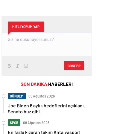
HIZLI YORUM YAP
GÖNDER
SON DAKİKA
HABERLERİ
GÜNDEM
09 Ağustos 2026
Joe Biden 6 aylık hedeflerini açıkladı.
Senato buz gibi…
SPOR
09 Ağustos 2026
En fazla kızaran takım Antalyaspor!