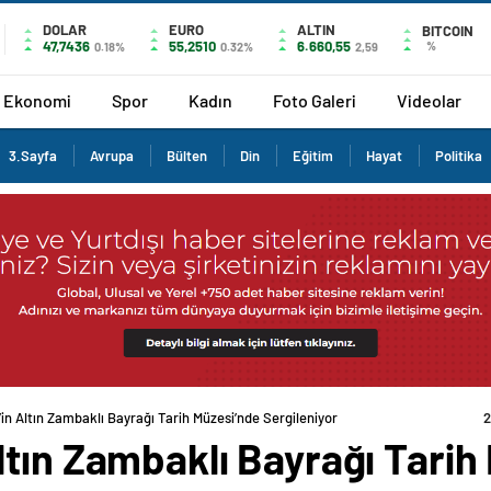
DOLAR
EURO
ALTIN
BITCOIN
47,7436
55,2510
6.660,55
%
0.18%
0.32%
2,59
Ekonomi
Spor
Kadın
Foto Galeri
Videolar
3.Sayfa
Avrupa
Bülten
Din
Eğitim
Hayat
Politika
in Altın Zambaklı Bayrağı Tarih Müzesi’nde Sergileniyor
tın Zambaklı Bayrağı Tarih