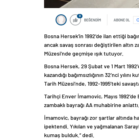
0
BEĞENDİM
ABONE OL
Bosna Hersek’in 1992’de ilan ettiği bağı
ancak savaş sonrası değiştirilen altın z
Müzesi’nde geçmişe ışık tutuyor.
Bosna Hersek, 29 Şubat ve 1 Mart 1992’
kazandığı bağımsızlığının 32’nci yılını k
Tarih Müzesi’nde, 1992-1995’teki savaşta 
Tarihçi Enver İmamovic, Mayıs 1992’de B
zambaklı bayrağı AA muhabirine anlattı
İmamovic, bayrağı zor şartlar altında ha
ipektendi. Yıkılan ve yağmalanan Saray
kumaş bulduk.” dedi.