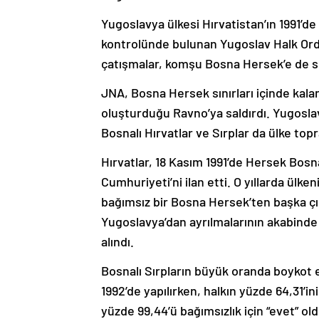
Yugoslavya ülkesi Hırvatistan’ın 1991’d
kontrolünde bulunan Yugoslav Halk Ordu
çatışmalar, komşu Bosna Hersek’e de sı
JNA, Bosna Hersek sınırları içinde kal
oluşturduğu Ravno’ya saldırdı. Yugosla
Bosnalı Hırvatlar ve Sırplar da ülke top
Hırvatlar, 18 Kasım 1991’de Hersek Bosna
Cumhuriyeti’ni ilan etti. O yıllarda ü
bağımsız bir Bosna Hersek’ten başka çı
Yugoslavya’dan ayrılmalarının akabind
alındı.
Bosnalı Sırpların büyük oranda boykot 
1992’de yapılırken, halkın yüzde 64,31’in
yüzde 99,44’ü bağımsızlık için “evet” old