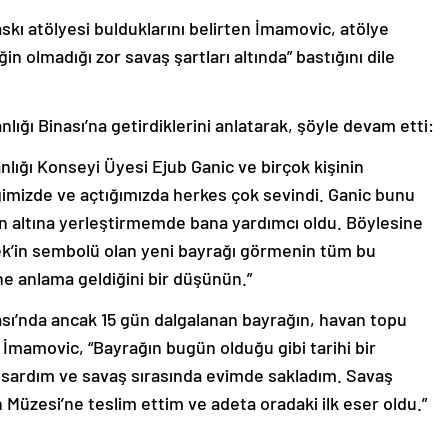
kı atölyesi bulduklarını belirten İmamovic, atölye
ğin olmadığı zor savaş şartları altında” bastığını dile
ğı Binası’na getirdiklerini anlatarak, şöyle devam etti:
lığı Konseyi Üyesi Ejub Ganic ve birçok kişinin
ğimizde ve açtığımızda herkes çok sevindi. Ganic bunu
n altına yerleştirmemde bana yardımcı oldu. Böylesine
ek’in sembolü olan yeni bayrağı görmenin tüm bu
ne anlama geldiğini bir düşünün.”
ası’nda ancak 15 gün dalgalanan bayrağın, havan topu
 İmamovic, “Bayrağın bugün olduğu gibi tarihi bir
 sardım ve savaş sırasında evimde sakladım. Savaş
Müzesi’ne teslim ettim ve adeta oradaki ilk eser oldu.”