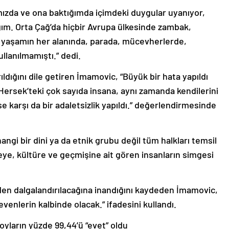
ızda ve ona baktığımda içimdeki duygular uyanıyor,
ım. Orta Çağ’da hiçbir Avrupa ülkesinde zambak,
 yaşamın her alanında, parada, mücevherlerde,
llanılmamıştı.” dedi.
ldığını dile getiren İmamovic, “Büyük bir hata yapıldı
ersek’teki çok sayıda insana, aynı zamanda kendilerini
e karşı da bir adaletsizlik yapıldı.” değerlendirmesinde
ngi bir dini ya da etnik grubu değil tüm halkları temsil
keye, kültüre ve geçmişine ait gören insanların simgesi
en dalgalandırılacağına inandığını kaydeden İmamovic,
enlerin kalbinde olacak.” ifadesini kullandı.
yların yüzde 99,44’ü “evet” oldu