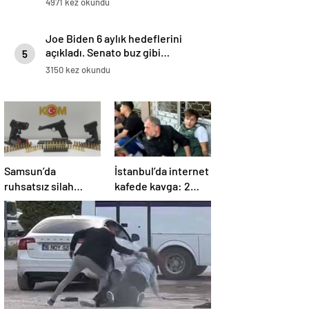
4971 kez okundu
Joe Biden 6 aylık hedeflerini
açıkladı. Senato buz gibi…
5
3150 kez okundu
Samsun’da
İstanbul’da internet
ruhsatsız silah
kafede kavga: 2
operasyonu: 1 kişi
yaralı
yakalandı