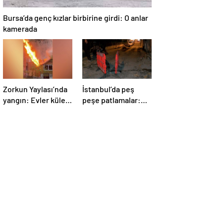
Bursa’da genç kızlar birbirine girdi: O anlar
kamerada
Zorkun Yaylası’nda
İstanbul’da peş
yangın: Evler küle
peşe patlamalar:
döndü
Sokak trafiğe
kapatıldı