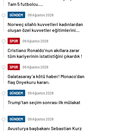
Tam 5 futbolcu….
GÜNDEM
09 Ağustos 2026
Norweç silahlı kuvvetleri kadınlardan
oluşan özel kuvvetler eğitimlerini
başlattı.
SPOR
09 Ağustos 2026
Cristiano Ronaldo’nun akıllara zarar
tüm kariyerinin istatistiğini çıkardık !
SPOR
09 Ağustos 2026
Galatasaray’a kötü haber! Monaco’dan
flaş Onyekuru kararı.
GÜNDEM
09 Ağustos 2026
Trump’tan seçim sonrası ilk mülakat
GÜNDEM
09 Ağustos 2026
Avusturya başbakanı Sebastian Kurz