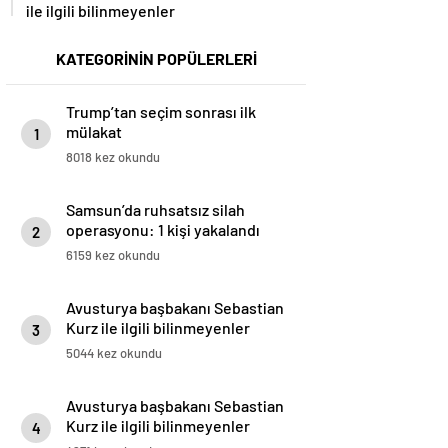
ile ilgili bilinmeyenler
KATEGORİNİN POPÜLERLERİ
Trump’tan seçim sonrası ilk
mülakat
1
8018 kez okundu
Samsun’da ruhsatsız silah
operasyonu: 1 kişi yakalandı
2
6159 kez okundu
Avusturya başbakanı Sebastian
Kurz ile ilgili bilinmeyenler
3
5044 kez okundu
Avusturya başbakanı Sebastian
Kurz ile ilgili bilinmeyenler
4