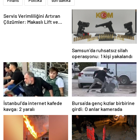
Finans
Politika
son dakika
Servis Verimliliğini Artıran
Çözümler: Makaslı Lift ve
Tamirci Lifti Rehberi
Samsun’da ruhsatsız silah
operasyonu: 1 kişi yakalandı
İstanbul’da internet kafede
Bursa’da genç kızlar birbirine
kavga: 2 yaralı
girdi: O anlar kamerada