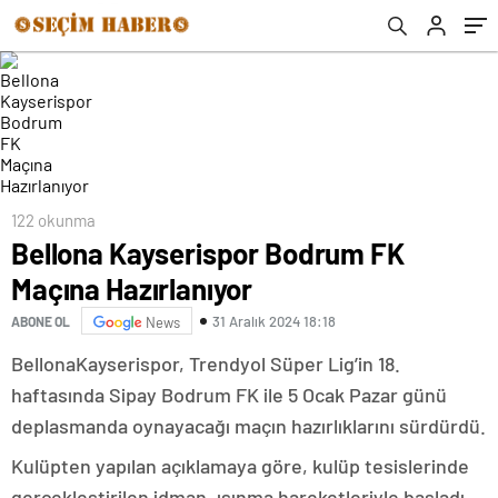
122 okunma
Bellona Kayserispor Bodrum FK
Maçına Hazırlanıyor
31 Aralık 2024 18:18
ABONE OL
News
BellonaKayserispor, Trendyol Süper Lig’in 18.
haftasında Sipay Bodrum FK ile 5 Ocak Pazar günü
deplasmanda oynayacağı maçın hazırlıklarını sürdürdü.
Kulüpten yapılan açıklamaya göre, kulüp tesislerinde
gerçekleştirilen idman, ısınma hareketleriyle başladı.