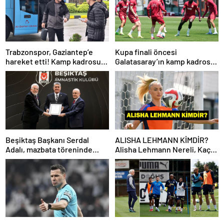
Trabzonspor, Gaziantep’e
Kupa finali öncesi
hareket etti! Kamp kadrosu
Galatasaray’ın kamp kadrosu
açıklandı…
belli oldu!
Beşiktaş Başkanı Serdal
ALISHA LEHMANN KİMDİR?
Adalı, mazbata töreninde
Alisha Lehmann Nereli, Kaç
konuştu: Gün istikrar
Yaşında, Hangi Takımda
günüdür
Oynuyor?