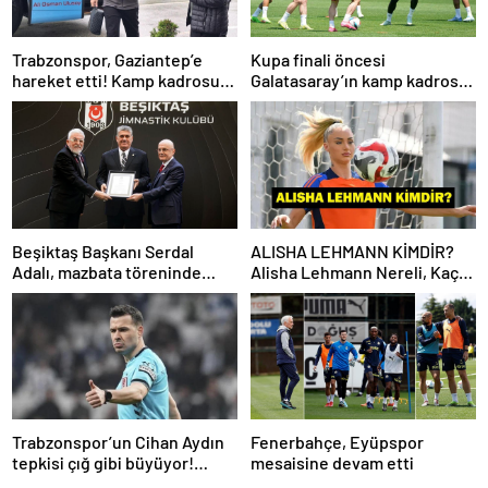
Trabzonspor, Gaziantep’e
Kupa finali öncesi
hareket etti! Kamp kadrosu
Galatasaray’ın kamp kadrosu
açıklandı…
belli oldu!
Beşiktaş Başkanı Serdal
ALISHA LEHMANN KİMDİR?
Adalı, mazbata töreninde
Alisha Lehmann Nereli, Kaç
konuştu: Gün istikrar
Yaşında, Hangi Takımda
günüdür
Oynuyor?
Trabzonspor’un Cihan Aydın
Fenerbahçe, Eyüpspor
tepkisi çığ gibi büyüyor!
mesaisine devam etti
Yöneticilerden açıklama…